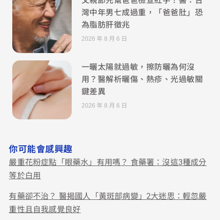
灣中年男七成過重，「爸爸肚」恐
為脂肪肝徵兆
2026 年 8 月 6 日
一曬太陽就過敏，擦防曬為何沒
用？醫解析曬傷、熱疹、光過敏關
鍵差異
2026 年 8 月 6 日
你可能會感興趣
嚴重花粉症點「眼藥水」有用嗎？ 食藥署：沒這3種成分
等於白用
有藥卻不治？ 醫揭國人「黃斑部病變」2大迷思：輕忽嚴
重性且自我感覺良好