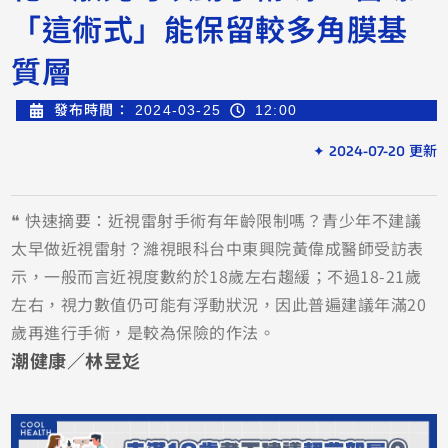
「這術式」能保留較多角膜基
質層
發布時間：
2024-03-25
12:00
✦ 2024-07-20 更新
❝ 快速摘要：近視雷射手術有年齡限制嗎？青少年不建議
太早做近視雷射？濰視眼科台中東興院黃偉成醫師受訪表
示，一般而言近視度數約於18歲左右趨緩；不過18-21歲
左右，視力數值仍可能有浮動狀況，因此普遍建議年滿20
歲再進行手術，是較為保險的作法。
潮健康／林昱彣