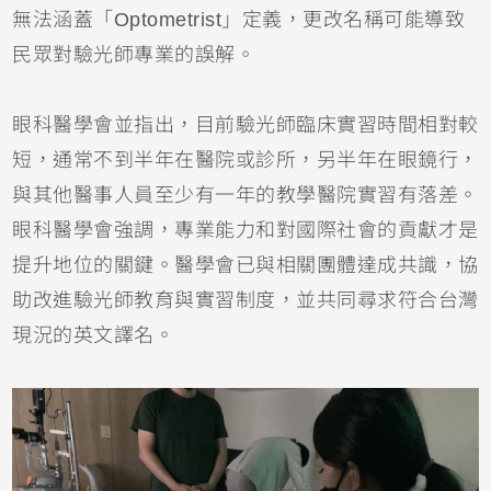
無法涵蓋「Optometrist」定義，更改名稱可能導致
民眾對驗光師專業的誤解。
眼科醫學會並指出，目前驗光師臨床實習時間相對較
短，通常不到半年在醫院或診所，另半年在眼鏡行，
與其他醫事人員至少有一年的教學醫院實習有落差。
眼科醫學會強調，專業能力和對國際社會的貢獻才是
提升地位的關鍵。醫學會已與相關團體達成共識，協
助改進驗光師教育與實習制度，並共同尋求符合台灣
現況的英文譯名。