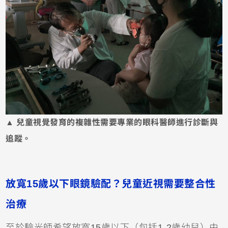
▲ 兒童視覺發育的複雜性需要專業的眼科醫師進行診斷與
追蹤。
放寬15歲以下眼鏡驗配？兒童近視需要整合性
治療
至於驗光師希望放寬15歲以下（包括1-2歲幼兒）由