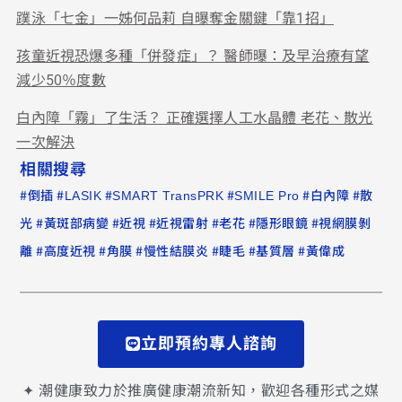
蹼泳「七金」一姊何品莉 自曝奪金關鍵「靠1招」
孩童近視恐爆多種「併發症」？ 醫師曝：及早治療有望
減少50％度數
白內障「霧」了生活？ 正確選擇人工水晶體 老花、散光
一次解決
相關搜尋
#
#
#
#
#
#
倒插
LASIK
SMART TransPRK
SMILE Pro
白內障
散
#
#
#
#
#
#
光
黃斑部病變
近視
近視雷射
老花
隱形眼鏡
視網膜剝
#
#
#
#
#
#
離
高度近視
角膜
慢性結膜炎
睫毛
基質層
黃偉成
立即預約專人諮詢
✦ 潮健康致力於推廣健康潮流新知，歡迎各種形式之媒