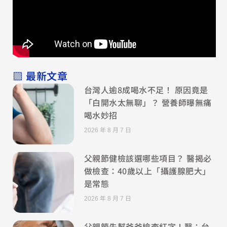
▧ 最新文章
台灣人逾8成喝水不足！ 原因竟是
「白開水太無聊」？ 營養師曝無痛
喝水妙招
2026 年 8 月 7 日
父親節健檢該選哪些項目？ 醫揭必
做檢查：40歲以上「攝護腺肥大」
是常態
2026 年 8 月 7 日
父親節先幫爸爸檢查紅字！醫：台