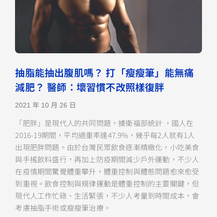
抽脂能抽出腹肌嗎？ 打「瘦瘦筆」能無痛
減肥？ 醫師：壞習慣不改照樣復胖
2021 年 10 月 26 日
「肥胖」是現代人的共同問題，據衛福部統計 ，國人在
2016-19期間，平均過重率達47.9%，幾乎每2人就有1人
出現肥胖問題。由於台灣民眾飲食逐漸精緻化，小吃美食
與手搖飲料盛行，再加上防疫期間減少戶外運動，不少人
在疫情期間驚覺體重攀升，體重控制與體態問題愈來愈受
到重視。飲食控制與規律運動是體重控制的主要關鍵，但
現代人工作忙碌、生活緊張，不少人考量到時間成本，會
考慮抽脂手術或瘦瘦筆治療。