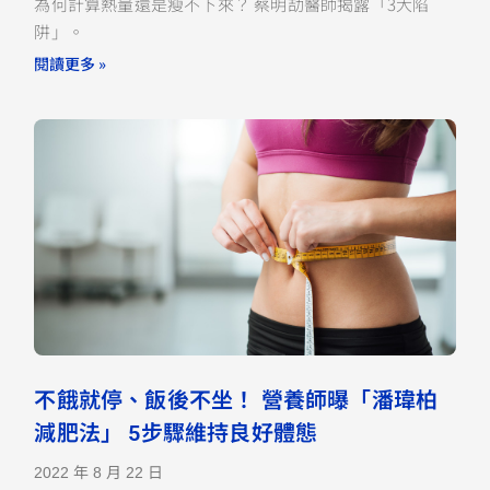
為何計算熱量還是瘦不下來？ 蔡明劼醫師揭露「3大陷
阱」。
閱讀更多 »
不餓就停、飯後不坐！ 營養師曝「潘瑋柏
減肥法」 5步驟維持良好體態
2022 年 8 月 22 日