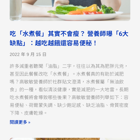
吃「水煮餐」其實不會瘦？ 營養師曝「6大
缺點」：越吃越餓還容易便秘！
2022 年 9 月 15 日
許多減重者聽聞「油脂」二字，往往以為其為肥胖元兇，
甚至因此餐餐改吃「水煮餐」。水煮餐真的有助於減肥
嗎？高敏敏營養師於社群貼文澄清，水煮餐屬「無油飲
食」的一種，看似清淡健康，實是減肥的一大地雷。長期
吃水煮餐將會導致哪些後果？高敏敏營養師列舉如下：容
易便秘、荷爾蒙失調、缺少飽足感、缺乏油脂、骨質密度
下降、皮膚乾燥。
閱讀更多 »