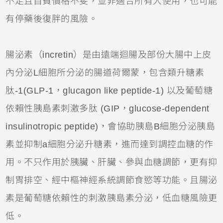
不足且自費價格不斐，並非適合所有人使用，也可能
有停藥後復胖的風險。
腸泌素（incretin）是由遠端迴腸及部份大腸中上皮
內分泌L細胞所分泌的腸道荷爾蒙，包含類升糖素
肽-1(GLP-1，glucagon like peptide-1) 以及葡萄糖
依賴性胰島素刺激多肽 (GIP，glucose-dependent
insulinotropic peptide)，會協助胰島B細胞分泌胰島
素並抑制a細胞分泌升糖素，進而達到調控血糖的作
用。不只作用於胰臟、肝臟、參與血糖調節，更有抑
制胃排空、經中樞神經系統調節食慾等功能。且腸泌
素是葡萄糖依賴性的刺激胰島素分泌，低血糖風險更
低。