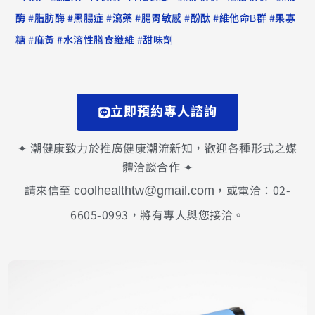
#
#
#
#
#
#
#
酶
脂肪酶
黑腸症
瀉藥
腸胃敏感
酚酞
維他命B群
果寡
#
#
#
糖
麻黃
水溶性膳食纖維
甜味劑
立即預約專人諮詢
✦ 潮健康致力於推廣健康潮流新知，歡迎各種形式之媒
體洽談合作 ✦
請來信至
，或電洽：02-
coolhealthtw@gmail.com
6605-0993，將有專人與您接洽。