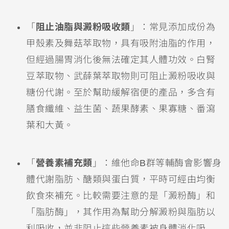
「
阻止油脂與澱粉吸收類
」：常見添加成份為
甲殼素及舞菇萃取物，具有吸附油脂的作用，
但經過腸胃消化後無法確定其人體功效。白腎
豆萃取物、武薛葉萃取物則可阻止澱粉吸收與
糖份代謝。至於幫助緩解宿便的產品，多含有
膳食纖維、益生菌、蔬果酵素、果寡糖、番瀉
葉和大黃。
「
營養素補充類
」：維他命B群等輔酶會影響身
體代謝脂肪、醣類與蛋白質，平時可經由均衡
飲食來補充。比較需要注意的是「澱粉酶」和
「脂肪酶」，其作用為幫助分解澱粉與脂肪以
利吸收，並非阻止這些營養素被身體消化吸