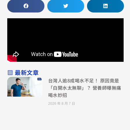
▧ 最新文章
台灣人逾8成喝水不足！ 原因竟是
「白開水太無聊」？ 營養師曝無痛
喝水妙招
2026 年 8 月 7 日