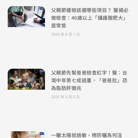
父親節健檢該選哪些項目？ 醫揭必
做檢查：40歲以上「攝護腺肥大」
是常態
2026 年 8 月 7 日
父親節先幫爸爸檢查紅字！醫：台
灣中年男七成過重，「爸爸肚」恐
為脂肪肝徵兆
2026 年 8 月 6 日
一曬太陽就過敏，擦防曬為何沒