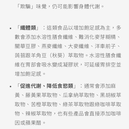
「欺騙」味覺，仍可能影響身體代謝。
「
纖體類
」：這類食品以增加飽足感為主，多
數會添加水溶性膳食纖維、難消化麥芽糊精、
關華豆膠、燕麥纖維、大麥纖維、洋車前子、
蒟蒻跟羊角豆（秋葵）萃取物。水溶性膳食纖
維在胃部會吸水變成凝膠狀，可延緩胃排空並
增加飽足感。
「
促進代謝、降低食慾類
」：通常會添加麻
黃、藤黃果萃取物、瓜拿納萃取物、黑胡椒萃
取物、苦橙萃取物、綠茶萃取物跟綠咖啡萃取
物、辣椒萃取物，也有些產品會直接添加咖啡
因或蘋果醋。