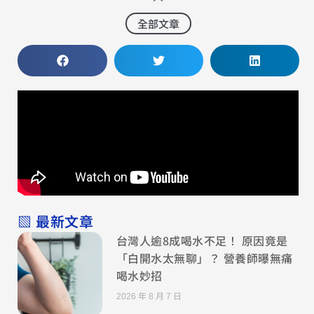
全部文章
▧ 最新文章
台灣人逾8成喝水不足！ 原因竟是
「白開水太無聊」？ 營養師曝無痛
喝水妙招
2026 年 8 月 7 日