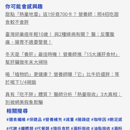
你可能會感興趣
甜點「熱量地雷」這1份竟700卡？ 營養師：照4招吃甜
食較不會胖
臺灣卵巢癌年輕10歲！ 與2種婦病有關？ 醫：反覆腹
痛、腸胃不適要警覺！
冬天是「養肝」最佳時機！ 營養師推「15大護肝食材」
幫肝臟做年末大掃除
喝「植物奶」更健康？ 營養師曝「它」比牛奶還胖：等
於喝下1/4碗飯
真有「吃不胖」體質？ 醫師分析「熱量吸收」3大真相：
別被網美假象欺騙
相關搜尋
#
#
#
#
#
#
#
膳食纖維
保健品
營養補充
減重
腸躁症
咖啡因
飽足感
#
#
#
#
#
#
#
代謝
纖體類
代餐類
降低食慾
澱粉吸收
油脂吸收
澱粉