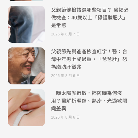
父親節健檢該選哪些項目？ 醫揭必
做檢查：40歲以上「攝護腺肥大」
是常態
2026 年 8 月 7 日
父親節先幫爸爸檢查紅字！醫：台
灣中年男七成過重，「爸爸肚」恐
為脂肪肝徵兆
2026 年 8 月 6 日
一曬太陽就過敏，擦防曬為何沒
用？醫解析曬傷、熱疹、光過敏關
鍵差異
2026 年 8 月 6 日