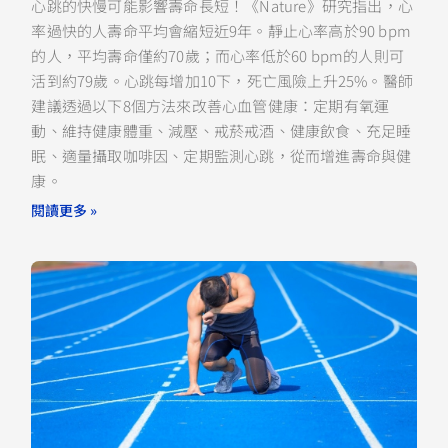
心跳的快慢可能影響壽命長短！《Nature》研究指出，心
率過快的人壽命平均會縮短近9年。靜止心率高於90 bpm
的人，平均壽命僅約70歲；而心率低於60 bpm的人則可
活到約79歲。心跳每增加10下，死亡風險上升25%。醫師
建議透過以下8個方法來改善心血管健康：定期有氧運
動、維持健康體重、減壓、戒菸戒酒、健康飲食、充足睡
眠、適量攝取咖啡因、定期監測心跳，從而增進壽命與健
康。
閱讀更多 »