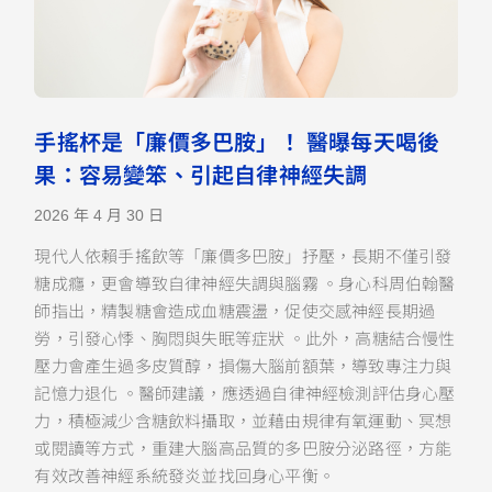
手搖杯是「廉價多巴胺」！ 醫曝每天喝後
果：容易變笨、引起自律神經失調
2026 年 4 月 30 日
現代人依賴手搖飲等「廉價多巴胺」抒壓，長期不僅引發
糖成癮，更會導致自律神經失調與腦霧 。身心科周伯翰醫
師指出，精製糖會造成血糖震盪，促使交感神經長期過
勞，引發心悸、胸悶與失眠等症狀 。此外，高糖結合慢性
壓力會產生過多皮質醇，損傷大腦前額葉，導致專注力與
記憶力退化 。醫師建議，應透過自律神經檢測評估身心壓
力，積極減少含糖飲料攝取，並藉由規律有氧運動、冥想
或閱讀等方式，重建大腦高品質的多巴胺分泌路徑，方能
有效改善神經系統發炎並找回身心平衡。