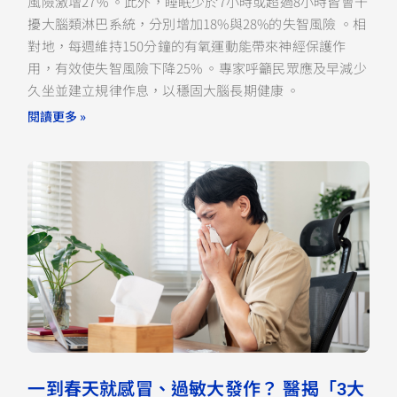
風險激增27% 。此外，睡眠少於7小時或超過8小時皆會干
擾大腦類淋巴系統，分別增加18%與28%的失智風險 。相
對地，每週維持150分鐘的有氧運動能帶來神經保護作
用，有效使失智風險下降25% 。專家呼籲民眾應及早減少
久坐並建立規律作息，以穩固大腦長期健康 。
閱讀更多 »
一到春天就感冒、過敏大發作？ 醫揭「3大