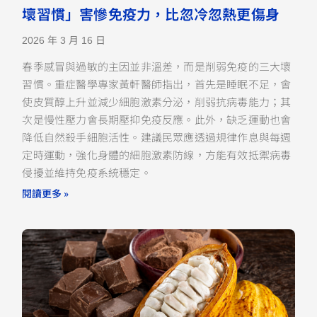
壞習慣」害慘免疫力，比忽冷忽熱更傷身
2026 年 3 月 16 日
春季感冒與過敏的主因並非溫差，而是削弱免疫的三大壞
習慣。重症醫學專家黃軒醫師指出，首先是睡眠不足，會
使皮質醇上升並減少細胞激素分泌，削弱抗病毒能力；其
次是慢性壓力會長期壓抑免疫反應。此外，缺乏運動也會
降低自然殺手細胞活性。建議民眾應透過規律作息與每週
定時運動，強化身體的細胞激素防線，方能有效抵禦病毒
侵擾並維持免疫系統穩定。
閱讀更多 »