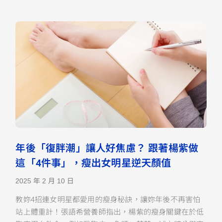
年後「復胖潮」讓人好焦慮？ 跟著楊紫做
這「4件事」，瘦出女明星逆天顏值
2025 年 2 月 10 日
教妳4招連女明星都愛用的瘦身秘訣，讓妳年後不再害怕
站上體重計！張語希營養師指出，楊紫的瘦身關鍵在於低