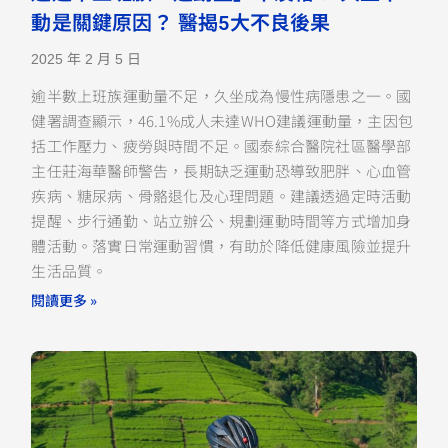
動是關鍵原因？ 醫揭5大不良後果
2025 年 2 月 5 日
逾半數上班族運動量不足，久坐成為慢性病隱患之一。國
健署調查顯示，46.1%成人未達WHO建議運動量，主因包
括工作壓力、疲勞與時間不足。國泰綜合醫院社區醫學部
主任莊海華醫師警告，長期缺乏運動恐導致肥胖、心血管
疾病、糖尿病、骨骼退化及心理問題。建議透過定時活動
提醒、步行通勤、站立辦公、規劃運動時間等方式增加身
體活動。落實日常運動習慣，有助於降低健康風險並提升
生活品質。
閱讀更多 »