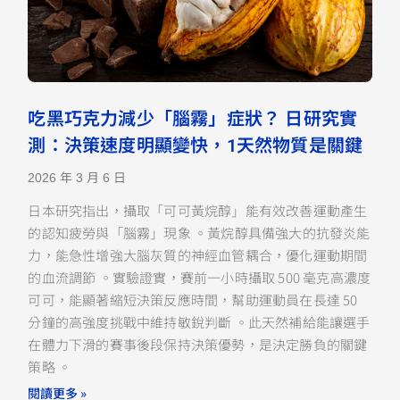
吃黑巧克力減少「腦霧」症狀？ 日研究實
測：決策速度明顯變快，1天然物質是關鍵
2026 年 3 月 6 日
日本研究指出，攝取「可可黃烷醇」能有效改善運動產生
的認知疲勞與「腦霧」現象 。黃烷醇具備強大的抗發炎能
力，能急性增強大腦灰質的神經血管耦合，優化運動期間
的血流調節 。實驗證實，賽前一小時攝取 500 毫克高濃度
可可，能顯著縮短決策反應時間，幫助運動員在長達 50
分鐘的高強度挑戰中維持敏銳判斷 。此天然補給能讓選手
在體力下滑的賽事後段保持決策優勢，是決定勝負的關鍵
策略 。
閱讀更多 »