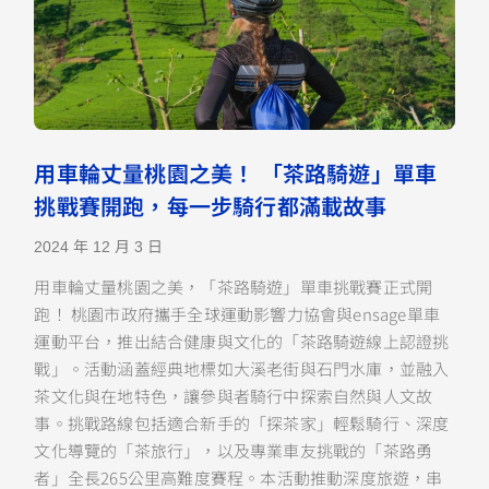
用車輪丈量桃園之美！ 「茶路騎遊」單車
挑戰賽開跑，每一步騎行都滿載故事
2024 年 12 月 3 日
用車輪丈量桃園之美，「茶路騎遊」單車挑戰賽正式開
跑！ 桃園市政府攜手全球運動影響力協會與ensage單車
運動平台，推出結合健康與文化的「茶路騎遊線上認證挑
戰」。活動涵蓋經典地標如大溪老街與石門水庫，並融入
茶文化與在地特色，讓參與者騎行中探索自然與人文故
事。挑戰路線包括適合新手的「探茶家」輕鬆騎行、深度
文化導覽的「茶旅行」，以及專業車友挑戰的「茶路勇
者」全長265公里高難度賽程。本活動推動深度旅遊，串