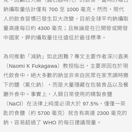
克。回顧古人類（舊石器時代）的飲食，當時的每日
鈉攝取量估計僅有 700 至 1000 毫克。然而，現代
人的飲食習慣已發生巨大改變，目前全球平均鈉攝取
量高達每日約 4300 毫克；且無論是在已開發或開發
中國家，鉀的攝取量往往遠低於最佳標準。
為何推動「減鈉」如此困難？專文主要作者深川直美
（Naomi K Fukagawa）教授指出，主要原因在於現
代飲食中，絕大多數的鈉並非來自民眾在家烹調時撒
下的鹽（氯化鈉），而是大量隱藏在包裝食品以及餐
廳
外食
中。事實上，人類日常使用的精製食鹽
（NaCl）在法律上純度必須大於 97.5%，僅僅一茶
匙的食鹽（約 5700 毫克）就含有高達 2300 毫克的
鈉，容易超過了 WHO 的每日建議限量。