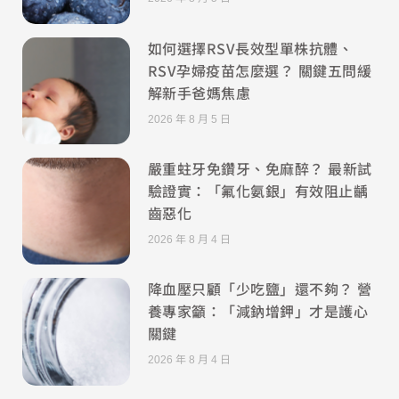
如何選擇RSV長效型單株抗體、
RSV孕婦疫苗怎麼選？ 關鍵五問緩
解新手爸媽焦慮
2026 年 8 月 5 日
嚴重蛀牙免鑽牙、免麻醉？ 最新試
驗證實：「氟化氨銀」有效阻止齲
齒惡化
2026 年 8 月 4 日
降血壓只顧「少吃鹽」還不夠？ 營
養專家籲：「減鈉增鉀」才是護心
關鍵
2026 年 8 月 4 日