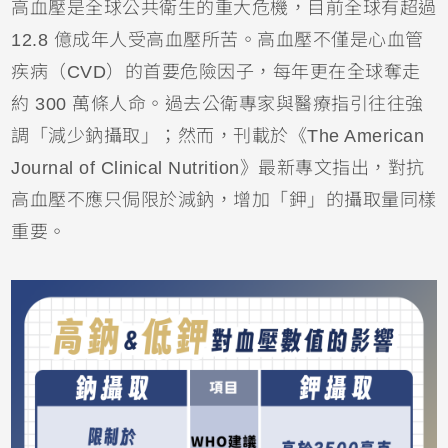
高血壓
是全球公共衛生的重大危機，目前全球有超過 
12.8 億成年人受高
血壓
所苦。高血壓不僅是
心血管
疾病
（CVD）的首要危險因子，每年更在全球奪走
約 300 萬條人命。過去公衛專家與醫療指引往往強
調「減少
鈉
攝取」；然而，刊載於《The American 
Journal of Clinical Nutrition》最新專文指出，對抗
高血壓不應只侷限於減鈉，增加「
鉀
」的攝取量同樣
重要。