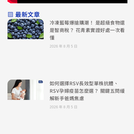
▧ 最新文章
冷凍藍莓爆搶購潮！ 是超級食物還
是智商稅？ 花青素實證好處一次看
懂
2026 年 8 月 5 日
如何選擇RSV長效型單株抗體、
RSV孕婦疫苗怎麼選？ 關鍵五問緩
解新手爸媽焦慮
2026 年 8 月 5 日