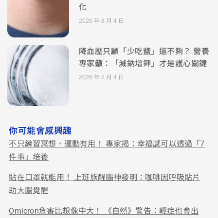
化
2026 年 8 月 4 日
降血壓只顧「少吃鹽」還不夠？ 營養
專家籲：「減鈉增鉀」才是護心關鍵
2026 年 8 月 4 日
你可能會感興趣
不只練習冥想、運動有用！ 專家揭：幸福感可以透過「7
件事」培養
貼在口罩就能用！ 上班族醒腦神發明：咖啡因呼吸貼片
助大腦覺醒
Omicron危害比想像中大！ 《自然》警告：輕症也會出