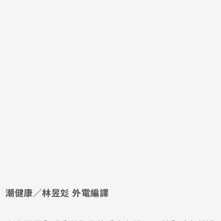
潮健康／林昱彣 外電編譯