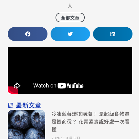
人
全部文章
▧ 最新文章
冷凍藍莓爆搶購潮！ 是超級食物還
是智商稅？ 花青素實證好處一次看
懂
2026 年 8 月 5 日