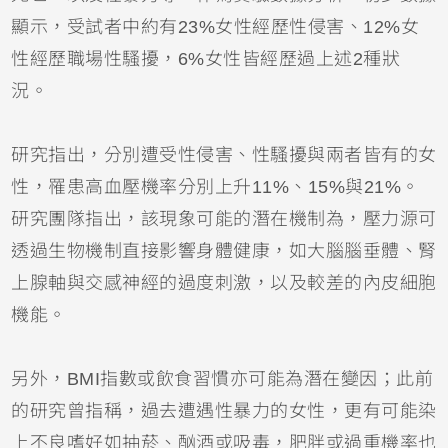
顯示，受試者中約有23%女性經歷性侵害、12%女
性經歷職場性騷擾，6%女性皆經歷過上述2種狀
況。
研究指出，分別遭受性侵害、性騷擾與兩者皆有的女
性，罹患高血壓機率分別上升11%、15%與21%。
研究團隊指出，該現象可能的潛在機制為，壓力源可
透過生物機制直接影響身體健康，如大腦腦垂體、腎
上腺軸與交感神經的過度刺激，以及較差的內皮細胞
機能。
另外，BMI指數或飲食習慣亦可能為潛在變因；此前
的研究曾指稱，過去遭遇性暴力的女性，更有可能染
上不良嗜好如抽菸、酗酒或吸毒，肥胖或過重機率也