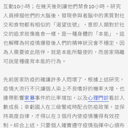
互動10小時；在幾天後則讓他們禁食10小時。研究
人員掃描他們的大腦後，發現參與者腦中的黑質對社
交和食物都有相似的「渴望信號」，意即人類對於社
交的追求就像進食一樣，是一種身體的「本能」，這
也解釋為何疫情爆發後人們的精神狀況會不穩定，因
為人需要彼此陪伴，就是本能所驅使的，而居家隔離
可說是種違背本能的行為。
先前居家防疫的確讓許多人悶壞了，根據上述研究，
疫情大流行不只讓個人染上不良嗜好的機率大增，也
連帶影響
家暴
事件的比率增加，以及
心理門診
看診人
數成長；幸虧國人在三級警戒時配合防疫政策，並保
持高度自律，才得以在３個月內使疫情獲得有效控
制。綜合上述，只要個人確實遵守疫情指揮中心頒布