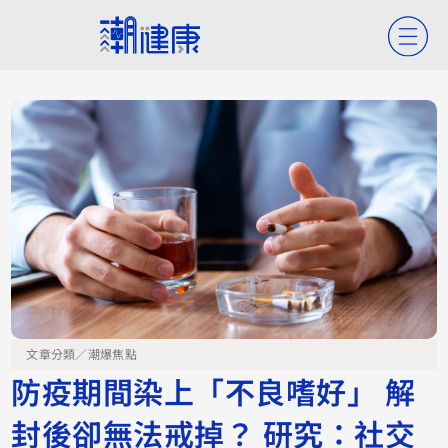
文章分類／
潮爆焦點
防疫期間染上「不良嗜好」 解
封後卻無法戒掉？ 研究：社交