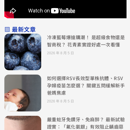
▧ 最新文章
冷凍藍莓爆搶購潮！ 是超級食物還是
智商稅？ 花青素實證好處一次看懂
2026 年 8 月 5 日
如何選擇RSV長效型單株抗體、RSV
孕婦疫苗怎麼選？ 關鍵五問緩解新手
爸媽焦慮
2026 年 8 月 5 日
嚴重蛀牙免鑽牙、免麻醉？ 最新試驗
證實：「氟化氨銀」有效阻止齲齒惡