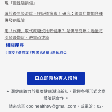
現「慢性腦損傷」
確診後易染流感、呼吸道病毒！ 研究：後遺症增加各種
併發病風險
用「代糖」取代蔗糖沒比較健康？ 哈佛研究曝：過量將
引發憂鬱症、嚴重恐致癌
相關搜尋
#
#
#
#
#
防疫
憂鬱症
焦慮
酒精
新冠肺炎
立即預約專人諮詢
✦ 潮健康致力於推廣健康潮流新知，歡迎各種形式之媒
體洽談合作 ✦
請來信至
，或電洽：02-
coolhealthtw@gmail.com