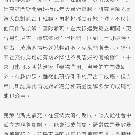
是克萊門斯開始透過成年大鼠做實驗。研究團隊先是
讓大鼠對尼古丁成癮，再將牠孤立在籠子裡，不與其
他同伴做接觸。團隊發現，在大鼠遭受孤立期間，更
容易對尼古丁造成依賴；但牠們一回到同伴身邊時，
尼古丁成癮的情形就減輕許多。克萊門斯表示，這代
表社交行為可能有助於降低不良嗜好的癮頭發作，未
來可能可以朝著治療「藥物濫用」患者的方向做研
究。有趣的是，雖然此研究側重於尼古丁成癮，但克
萊門斯認為此情況對於糖分和高膽固醇飲食的成癮可
能也適用。
克萊門斯更補充，在疫情大流行期間，個人從社會中
孤立的現象加劇，可能會造成焦慮、憂鬱或是暴飲暴
食等等行為，若是再搭配抽菸飲酒等壞習慣，身體狀