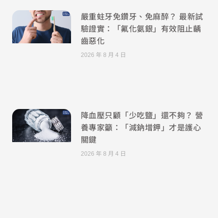
嚴重蛀牙免鑽牙、免麻醉？ 最新試
驗證實：「氟化氨銀」有效阻止齲
齒惡化
2026 年 8 月 4 日
降血壓只顧「少吃鹽」還不夠？ 營
養專家籲：「減鈉增鉀」才是護心
關鍵
2026 年 8 月 4 日