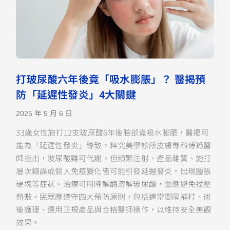
打玻尿酸六年後竟「吸水膨脹」？ 醫揭預
防「延遲性發炎」4大關鍵
2025 年 5 月 6 日
33歲女性施打12支玻尿酸6年後臉部竟吸水膨脹，醫揭可
能為「延遲性發炎」導致。粹究美學診所皮膚專科傅筠醫
師指出，玻尿酸雖可代謝，但頻繁注射、產品雜質、施打
層次錯誤或個人免疫變化皆可能引發延遲發炎，出現腫脹
硬塊等症狀。治療可用降解酶溶解玻尿酸，並應避免揉壓
熱敷。民眾應遵守四大預防原則，包括適當間隔補打、術
後護理、選用正規產品與合格醫師操作，以維持安全美觀
效果。