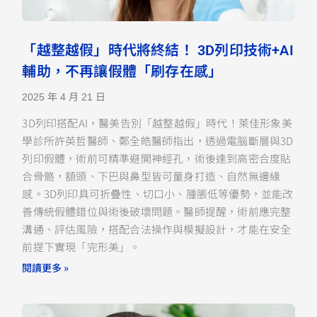
「越整越假」時代將終結！ 3D列印技術+AI
輔助，不再讓假體「刷存在感」
2025 年 4 月 21 日
3D列印搭配AI，醫美告別「越整越假」時代！萊佳形象美
學診所許英哲醫師、鄭全皓醫師指出，透過電腦斷層與3D
列印假體，術前可精準避開神經孔，術後達到高密合度貼
合骨骼，額頭、下巴與鼻型皆可量身打造、自然無邊緣
感。3D列印具可折疊性、切口小、腫脹低等優勢，並能改
善傳統假體錯位與術後破壞問題。醫師提醒，術前應完整
溝通、評估風險，搭配合法操作與模擬設計，才能在安全
前提下實現「完形美」。
閱讀更多 »