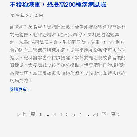
不積極減重，恐提高200種疾病風險
2025 年 3 月 4 日
台灣逾千萬名成人受肥胖困擾，台灣肥胖醫學會理事長林
文元警告，肥胖恐增200種疾病風險，長期更會縮短壽
命。減重5%可降低三高、脂肪肝風險，減重10-15%則有
助預防心血管疾病與糖尿病。兒童肥胖亦影響發育與心理
健康，兒科醫學會林裕誠提醒，學齡前是培養飲食習慣的
關鍵期，家長應減少孩子糖分攝取。世界肥胖日強調肥胖
為慢性病，需正確認識與積極治療，以減少心血管與代謝
疾病風險。
閱讀更多 »
« 上一頁
1
...
3
4
5
6
7
...
20
下一頁 »