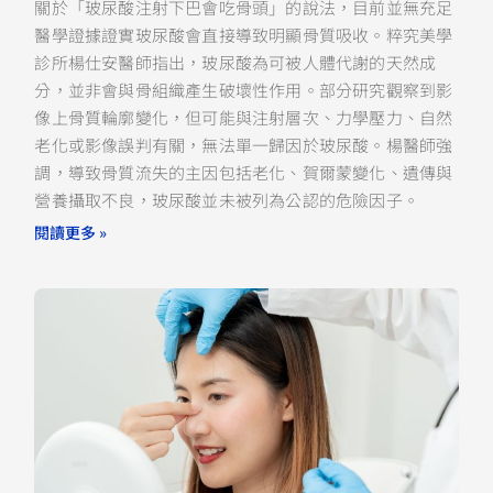
關於「玻尿酸注射下巴會吃骨頭」的說法，目前並無充足
醫學證據證實玻尿酸會直接導致明顯骨質吸收。粹究美學
診所楊仕安醫師指出，玻尿酸為可被人體代謝的天然成
分，並非會與骨組織產生破壞性作用。部分研究觀察到影
像上骨質輪廓變化，但可能與注射層次、力學壓力、自然
老化或影像誤判有關，無法單一歸因於玻尿酸。楊醫師強
調，導致骨質流失的主因包括老化、賀爾蒙變化、遺傳與
營養攝取不良，玻尿酸並未被列為公認的危險因子。
閱讀更多 »