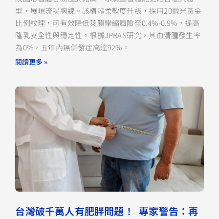
型，展現流暢胸線。該植體柔軟度升級，採用20微米黃金
比例紋理，可有效降低莢膜攣縮風險至0.4%-0.9%，提高
隆乳安全性與穩定性。根據JPRAS研究，其血清腫發生率
為0%，五年內無併發症高達92%。
閱讀更多 »
台灣破千萬人有肥胖問題！ 專家警告：再