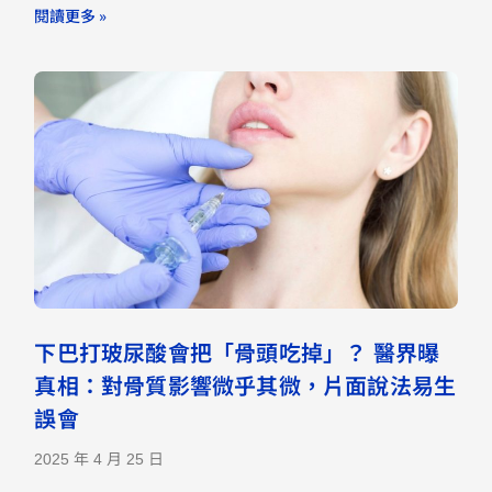
閱讀更多 »
下巴打玻尿酸會把「骨頭吃掉」？ 醫界曝
真相：對骨質影響微乎其微，片面說法易生
誤會
2025 年 4 月 25 日