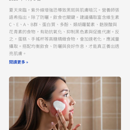
夏天來臨，紫外線增強恐導致黑斑與肌膚暗沉。營養師張
語希指出，除了防曬，飲食也關鍵。建議攝取富含維生素
C、E、A、B群、蛋白質、多酚、類胡蘿蔔素、麩胺酸與
花青素的食物，有助抗氧化、抑制黑色素與促進代謝。反
之，蛋糕、手搖杯等高糖精緻食物，會加速老化，應減量
攝取。搭配均衡飲食、防曬與良好作息，才能真正養出透
亮肌膚。
閱讀更多 »