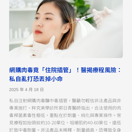
網購肉毒竟「住院插管」！醫揭療程風險：
私自亂打恐丟掉小命
2025 年 4 月 18 日
私自注射網購肉毒釀中毒插管，醫籲勿輕信非法產品與非
專業施打。粹究美學診所郭日青醫師指出，合法使用的肉
毒桿菌素毒性極低，重點在於劑量、純化與專業操作。常
見療程如抬頭紋約10-20單位，咀嚼肌約40-60單位，遠低
於致中毒劑量。非法產品未稀釋、劑量過高，恐導致全身