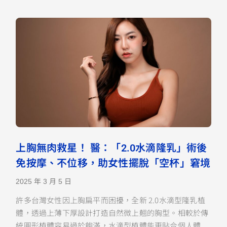
上胸無肉救星！ 醫：「2.0水滴隆乳」術後
免按摩、不位移，助女性擺脫「空杯」窘境
2025 年 3 月 5 日
許多台灣女性因上胸扁平而困擾，全新 2.0水滴型隆乳植
體，透過上薄下厚設計打造自然微上翹的胸型。相較於傳
統圓形植體容易過於飽滿，水滴型植體能更貼合個人體