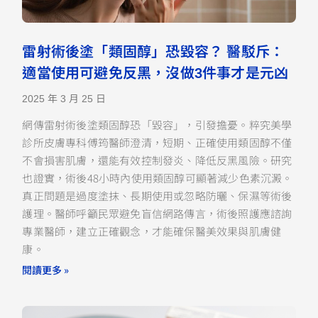
雷射術後塗「類固醇」恐毀容？ 醫駁斥：
適當使用可避免反黑，沒做3件事才是元凶
2025 年 3 月 25 日
網傳雷射術後塗類固醇恐「毀容」，引發擔憂。粹究美學
診所皮膚專科傅筠醫師澄清，短期、正確使用類固醇不僅
不會損害肌膚，還能有效控制發炎、降低反黑風險。研究
也證實，術後48小時內使用類固醇可顯著減少色素沉澱。
真正問題是過度塗抹、長期使用或忽略防曬、保濕等術後
護理。醫師呼籲民眾避免盲信網路傳言，術後照護應諮詢
專業醫師，建立正確觀念，才能確保醫美效果與肌膚健
康。
閱讀更多 »