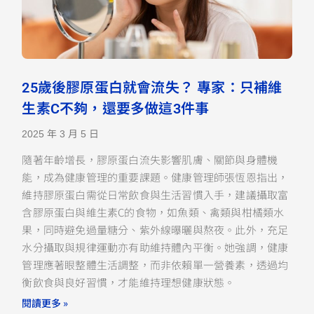
25歲後膠原蛋白就會流失？ 專家：只補維
生素C不夠，還要多做這3件事
2025 年 3 月 5 日
隨著年齡增長，膠原蛋白流失影響肌膚、關節與身體機
能，成為健康管理的重要課題。健康管理師張恆恩指出，
維持膠原蛋白需從日常飲食與生活習慣入手，建議攝取富
含膠原蛋白與維生素C的食物，如魚類、禽類與柑橘類水
果，同時避免過量糖分、紫外線曝曬與熬夜。此外，充足
水分攝取與規律運動亦有助維持體內平衡。她強調，健康
管理應著眼整體生活調整，而非依賴單一營養素，透過均
衡飲食與良好習慣，才能維持理想健康狀態。
閱讀更多 »