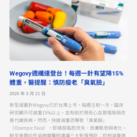
Wegovy週纖達登台！每週一針有望降15%
體重，醫提醒：慎防瘦老「臭氧臉」
2025 年 3 月 21 日
新型減重針Wegovy已於台灣上市，每週注射一次，臨床
研究顯示可減重15%以上，並有助於降低心血管風險與改
善代謝疾病。然而，快速減重恐導致「臭氧臉」
（Ozempic Face），即臉部脂肪流失、皮膚鬆弛與老化。
粹究美學診所吳婉華醫師建議三大對策預防：控制減重速