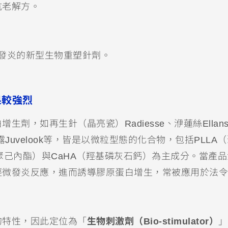
抗老解方。
、非發炎的新型生物重塑針劑。
果較強烈
劑，如再生針（晶亮瓷）Radiesse、洢蓮絲Ellans
與喬雅露Juvelook等，皆是以微粒型態的化合物，包括PLLA
（聚己內酯）與CaHA（羥基磷灰石鈣）為主成分。當產
輕微發炎反應，進而誘導膠原蛋白增生，常被應用於法令
的特性，因此定位為「
生物刺激劑（Bio-stimulator）
」