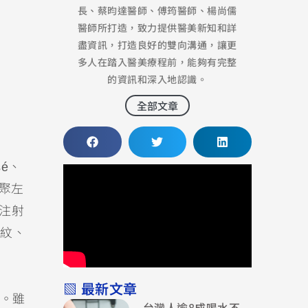
長、蔡昀達醫師、傅筠醫師、楊尚儒
醫師所打造，致力提供醫美新知和詳
盡資訊，打造良好的雙向溝通，讓更
多人在踏入醫美療程前，能夠有完整
的資訊和深入地認識。
全部文章
é、
（聚左
品注射
紋、
▧ 最新文章
。雖
台灣人逾8成喝水不