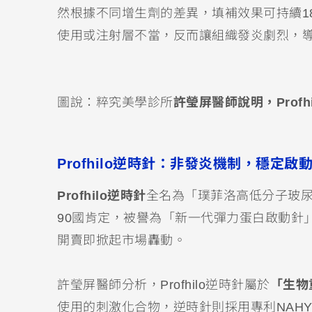
然根據不同增生劑的差異，填補效果可持續1
使用或注射層不當，反而讓組織發炎劇烈，
圖說：粹究美學診所
許瑩屏醫師說明，
Prof
Profhilo逆時針：
非發炎機制，穩定啟
Profhilo逆時針
全名為「璞菲洛高低分子玻尿酸
90國肯定，被譽為「新一代彈力蛋白啟動針
開賣即掀起市場轟動。
許瑩屏醫師分析，Profhilo逆時針屬於
「生物重
使用的刺激化合物，逆時針則採用專利NAH