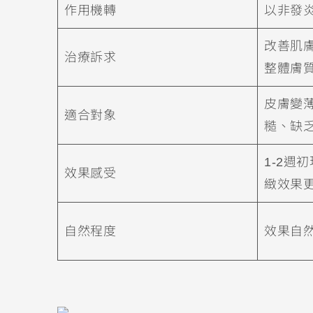
作用機轉
以非發
改善肌
治療訴求
整體膚
皮膚變
適合對象
糙、缺
1-2週
效果感受
緻效果
自然程度
效果自