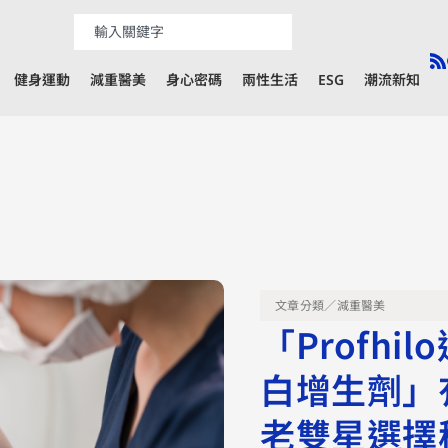
健身運動
減重醫美
身心密碼
兩性生活
ESG
潮流新知
文章分類／
減重醫美
「Profhi
白增生劑」
老雙星選擇