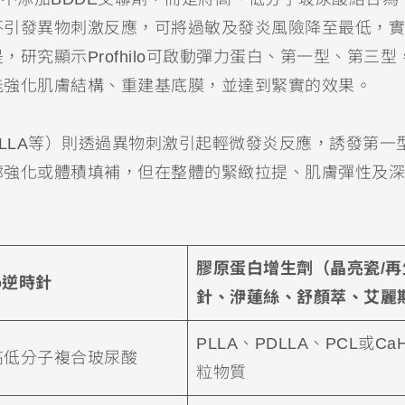
不引發異物刺激反應，可將過敏及發炎風險降至最低，實
研究顯示Profhilo可啟動彈力蛋白、第一型、第三型
能強化肌膚結構、重建基底膜，並達到緊實的效果。
PLLA等）則透過異物刺激引起輕微發炎反應，誘發第一
廓強化或體積填補，但在整體的緊緻拉提、肌膚彈性及深
膠原蛋白增生劑（晶亮瓷/再
lo逆時針
針、洢蓮絲、舒顏萃、艾麗
PLLA、PDLLA、PCL或Ca
高低分子複合玻尿酸
粒物質