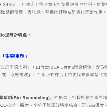
8-24個月，但臨床上需注意施打劑量與層次控制，避免
導致結節硬塊、異物感、甚至肉芽腫或是饅化等副作用。
hilo逆時針特色
。
動「生物重塑」
皮下植入劑」，由瑞士IBSA Derma藥廠研發，深受
」或「液態電波」，今年正式在台上市更找來曾馨瑩代
塑劑(Bio-Remodeling)
」的概念。相較於膠原蛋白
YCO技術，將大、小分子玻尿酸穩定結合，形成高濃度