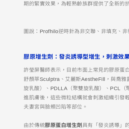
期的緊實效果，為輕熟齡族群提供了全新的
圖說：Profhilo逆時針為非交聯、非填充
膠原增生劑
：發炎誘導型增生，刺激效
許瑩屏醫師表示，目前市面上常見的膠原蛋白增生
舒顏萃Sculptra、艾麗斯AestheFill，
旋乳酸）、PDLLA（聚雙旋乳酸）、PCL
進肌膚後，這些微粒結構就會刺激組織引發
夫妻宮與臉頰凹陷等部位。
由於傳統
膠原蛋白增生劑
具有「發炎誘導」