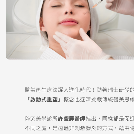
醫美再生療法躍入進化時代！隨著瑞士研發的P
「啟動式重塑」
概念也逐漸挑戰傳統醫美思
粹究美學診所
許瑩屏醫師
指出，同樣都是促進
不同之處，是透過非刺激發炎的方式，藉由