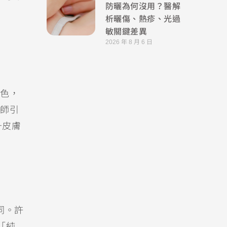
防曬為何沒用？醫解
析曬傷、熱疹、光過
敏關鍵差異
2026 年 8 月 6 日
色，
師引
升皮膚
同。許
「純