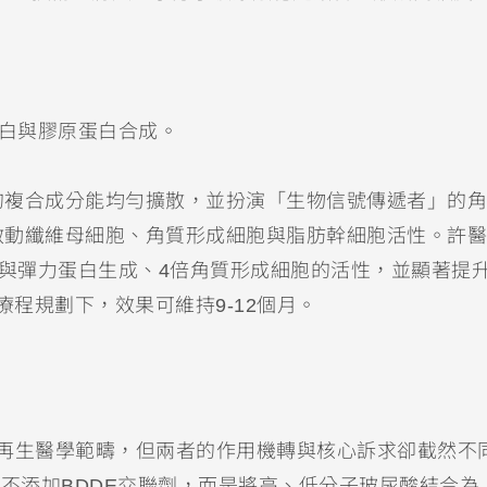
力蛋白與膠原蛋白合成。
的複合成分能均勻擴散，並扮演「生物信號傳遞者」的角
啟動纖維母細胞、角質形成細胞與脂肪幹細胞活性。許醫
的膠原與彈力蛋白生成、4倍角質形成細胞的活性，並顯著提
療程規劃下，效果可維持9-12個月。
都屬於再生醫學範疇，但兩者的作用機轉與核心訴求卻截然不
的製程不添加BDDE交聯劑，而是將高、低分子玻尿酸結合為