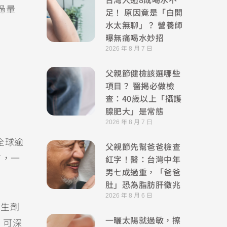
過量
足！ 原因竟是「白開
水太無聊」？ 營養師
曝無痛喝水妙招
2026 年 8 月 7 日
父親節健檢該選哪些
項目？ 醫揭必做檢
查：40歲以上「攝護
腺肥大」是常態
2026 年 8 月 7 日
全球逾
父親節先幫爸爸檢查
紅字！醫：台灣中年
言，一
男七成過重，「爸爸
肚」恐為脂肪肝徵兆
2026 年 8 月 6 日
增生劑
一曬太陽就過敏，擦
、可深