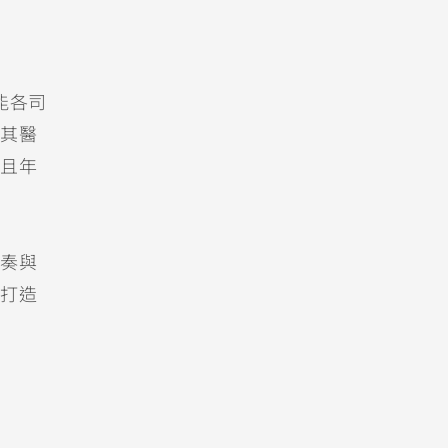
能各司
其醫
且年
奏與
打造