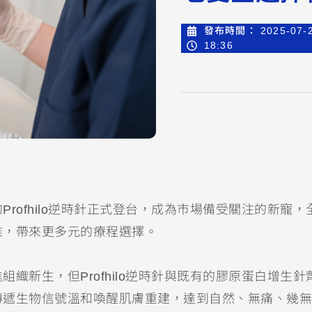
發布時間：
2025-07-
18:36
rofhilo逆時針正式登台，成為市場備受關注的新寵，
維，帶來更多元的療程選擇。
組織新生，但Profhilo逆時針與既有的膠原蛋白增生針
傳遞生物信號溫和喚醒肌膚重建，達到自然、無痛、幾無