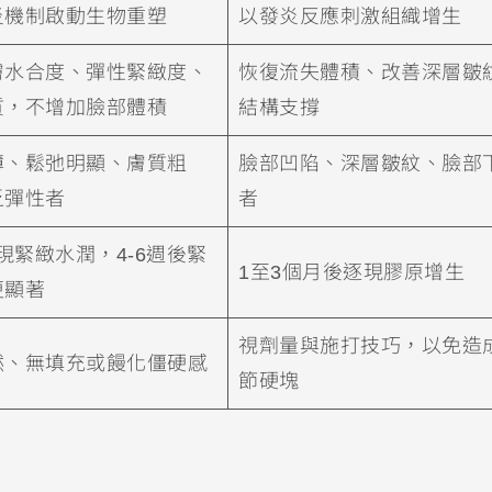
炎機制啟動生物重塑
以發炎反應刺激組織增生
膚水合度、彈性緊緻度、
恢復流失體積、改善深層皺
質，不增加臉部體積
結構支撐
薄、鬆弛明顯、膚質粗
臉部凹陷、深層皺紋、臉部
乏彈性者
者
初現緊緻水潤，4-6週後緊
1至3個月後逐現膠原增生
更顯著
視劑量與施打技巧，以免造
然、無填充或饅化僵硬感
節硬塊