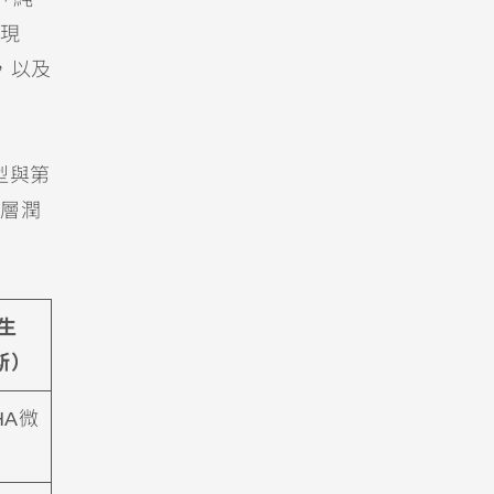
現
，以及
型與第
層潤
生
斯）
HA微