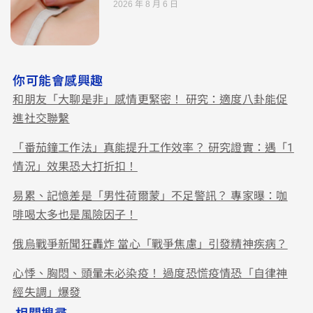
2026 年 8 月 6 日
你可能會感興趣
和朋友「大聊是非」感情更緊密！ 研究：適度八卦能促
進社交聯繫
「番茄鐘工作法」真能提升工作效率？ 研究證實：遇「1
情況」效果恐大打折扣！
易累、記憶差是「男性荷爾蒙」不足警訊？ 專家曝：咖
啡喝太多也是風險因子！
俄烏戰爭新聞狂轟炸 當心「戰爭焦慮」引發精神疾病？
心悸、胸悶、頭暈未必染疫！ 過度恐慌疫情恐「自律神
經失調」爆發
相關搜尋