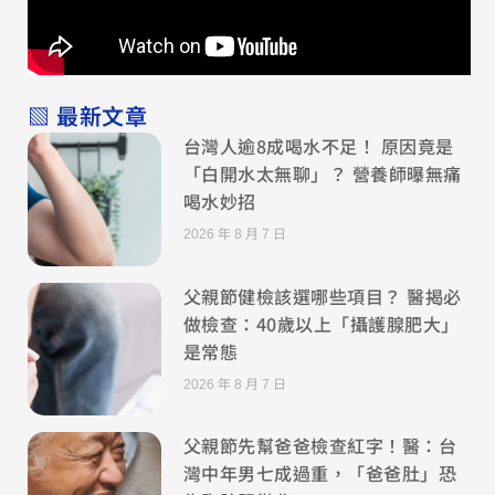
▧ 最新文章
台灣人逾8成喝水不足！ 原因竟是
「白開水太無聊」？ 營養師曝無痛
喝水妙招
2026 年 8 月 7 日
父親節健檢該選哪些項目？ 醫揭必
做檢查：40歲以上「攝護腺肥大」
是常態
2026 年 8 月 7 日
父親節先幫爸爸檢查紅字！醫：台
灣中年男七成過重，「爸爸肚」恐