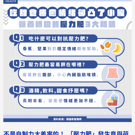
不是自制力太差害的！ 「壓力肥」發生竟與荷