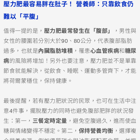
壓力肥最容易胖在肚子！ 營養師：只靠飲食仍
難以「平腹」
值得一提的是，
壓力肥最常發生在「腹部」
，男性與
女性的腰圍若分別大於90、80公分，代表腹部脂肪
過多，也就是
內臟脂肪堆積
，罹患
心血管疾病
和
糖尿
病
的風險將增加！另外也要注意，壓力肥並不是單靠
節食就能解決，從飲食、睡眠、運動多管齊下，才能
將荷爾蒙穩住，保持健康。
最後提醒，若有壓力肥狀況的民眾，也可在生活中注
意4件事，擺脫壓力的同時也避免腹部肥胖的狀況發
生：第一，
三餐定時定量
，避免空腹過久，進而使血
糖與情緒變得不穩定。第二，
保持營養均衡
，選擇複