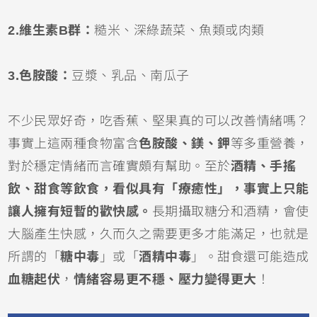
2.維生素B群：
糙米、深綠蔬菜、魚類或肉類
3.色胺酸：
豆漿、乳品、南瓜子
不少民眾好奇，吃香蕉、堅果真的可以改善情緒嗎？
事實上這兩種食物富含
色胺酸、鎂、鉀
等多重營養，
對於穩定情緒而言確實頗有幫助。至於
酒精、手搖
飲、甜食等飲食，看似具有「療癒性」，事實上只能
讓人擁有短暫的歡快感。
長期攝取糖分和酒精，會使
大腦產生快感，久而久之需要更多才能滿足，也就是
所謂的「
糖中毒
」或「
酒精中毒
」。甜食還可能造成
血糖起伏
，
情緒容易更不穩、壓力變得更大
！