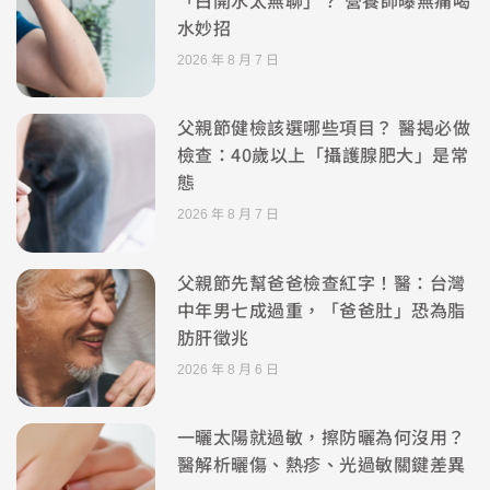
水妙招
2026 年 8 月 7 日
父親節健檢該選哪些項目？ 醫揭必做
檢查：40歲以上「攝護腺肥大」是常
態
2026 年 8 月 7 日
父親節先幫爸爸檢查紅字！醫：台灣
中年男七成過重，「爸爸肚」恐為脂
肪肝徵兆
2026 年 8 月 6 日
一曬太陽就過敏，擦防曬為何沒用？
醫解析曬傷、熱疹、光過敏關鍵差異