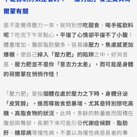
爾蒙有關
是不是覺得壓力一來，就特別想
吃甜食
、
喝手搖飲料
呢
？吃完下午茶點心
，平復了心情卻平復不了小腹
！
體重增加、腹部脂肪變多，容易讓
壓力、焦慮感更加
爆棚
，使自己
掉入「壓力肥」的陷阱
之中。好消息
是，
壓力肥並不是你「意志力太差」，而可能是身體
的荷爾蒙在悄悄作怪！
「壓力肥」是指
個體在處於壓力之下時，身體分泌
「皮質醇」，進而導致食慾暴增、尤其是特別想吃高
糖、高脂食物的狀況
。此時，多餘的熱量進而囤積在
腹部與臀部，長期下來可能引發
代謝症候群
、
脂肪
肝
、
糖尿病
等慢性病。不要以為慢性病是長者的專