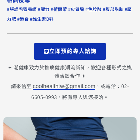
#
#
#
#
#
#
#
張語希營養師
壓力
荷爾蒙
皮質醇
色胺酸
腹部脂肪
壓
#
#
力肥
過食
維生素B群
立即預約專人諮詢
✦ 潮健康致力於推廣健康潮流新知，歡迎各種形式之媒
體洽談合作 ✦
請來信至
，或電洽：02-
coolhealthtw@gmail.com
6605-0993，將有專人與您接洽。