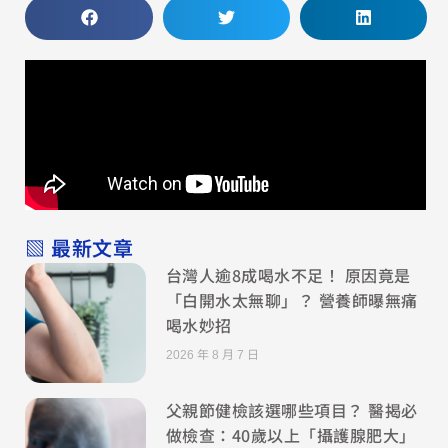
▧ 最新文章
台灣人逾8成喝水不足！ 原因竟是
「白開水太無聊」？ 營養師曝無痛
喝水妙招
2026 年 8 月 7 日
父親節健檢該選哪些項目？ 醫揭必
做檢查：40歲以上「攝護腺肥大」