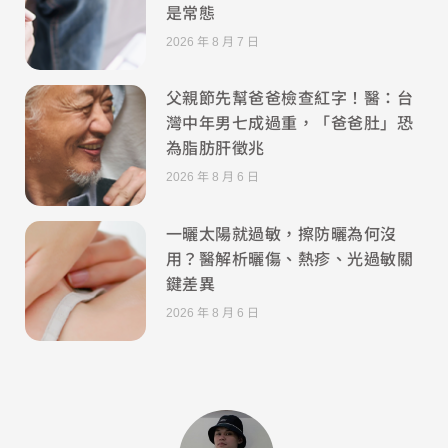
是常態
2026 年 8 月 7 日
父親節先幫爸爸檢查紅字！醫：台
灣中年男七成過重，「爸爸肚」恐
為脂肪肝徵兆
2026 年 8 月 6 日
一曬太陽就過敏，擦防曬為何沒
用？醫解析曬傷、熱疹、光過敏關
鍵差異
2026 年 8 月 6 日