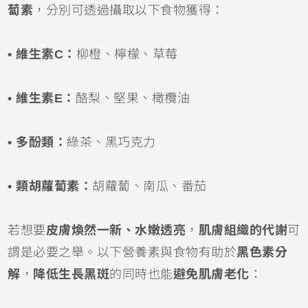
蔔素
，分別可透過攝取以下食物獲得：
• 維生素C：
柳橙、檸檬、草莓
• 維生素E：
酪梨、堅果、橄欖油
• 多酚類：
綠茶、黑巧克力
• 類胡蘿蔔素：
胡蘿蔔、南瓜、番茄
若想要
皮膚煥然一新、水嫩透亮
，
肌膚組織的代謝
可
謂是必要之舉。以下營養素與食物有助於
黑色素分
解
，
降低生長黑斑
的同時也能
避免肌膚老化
：