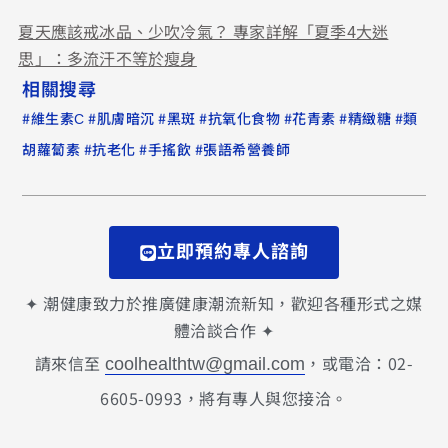
夏天應該戒冰品、少吹冷氣？ 專家詳解「夏季4大迷
思」：多流汗不等於瘦身
相關搜尋
#
#
#
#
#
#
#
維生素C
肌膚暗沉
黑斑
抗氧化食物
花青素
精緻糖
類
#
#
#
胡蘿蔔素
抗老化
手搖飲
張語希營養師
立即預約專人諮詢
✦ 潮健康致力於推廣健康潮流新知，歡迎各種形式之媒
體洽談合作 ✦
請來信至
，或電洽：02-
coolhealthtw@gmail.com
6605-0993，將有專人與您接洽。