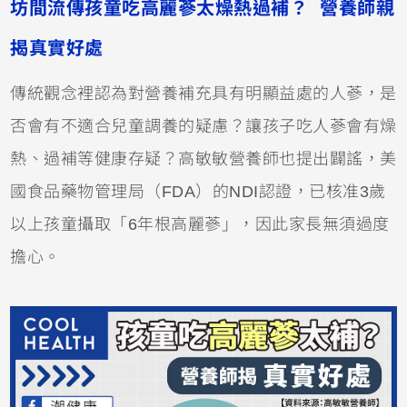
坊間流傳孩童吃高麗蔘太燥熱過補？ 營養師親
揭真實好處
傳統觀念裡認為對營養補充具有明顯益處的人蔘，是
否會有不適合兒童調養的疑慮？讓孩子吃人蔘會有燥
熱、過補等健康存疑？高敏敏營養師也提出闢謠，美
國食品藥物管理局（FDA）的NDI認證，已核准3歲
以上孩童攝取「6年根高麗蔘」，因此家長無須過度
擔心。