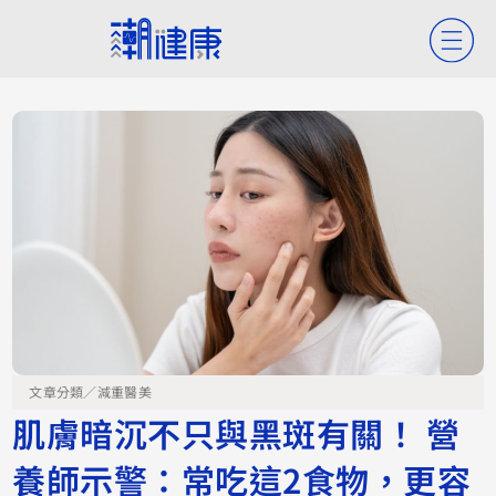
文章分類／
減重醫美
肌膚暗沉不只與黑斑有關！ 營
養師示警：常吃這2食物，更容