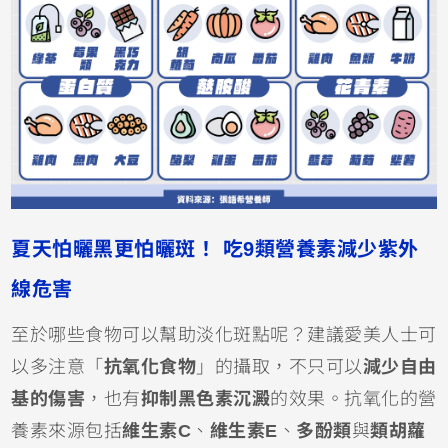
夏天怕曬黑更怕曬斑！ 吃9類營養素減少紫外
線危害
至於哪些食物可以幫助淡化斑點呢？建議愛美人士可
以多注意「
抗氧化食物
」的攝取，不只可以
減少自由
基的傷害
，也有
抑制黑色素沉澱
的效果。抗氧化的營
養素來源包括
維生素C
、
維生素E
、
多酚類
與
類胡蘿