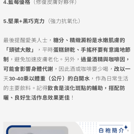
4.藍莓優格
（修復皮膚好夥伴）
5.堅果+黑巧克力
（強力抗氧化）
最後提醒愛美人士，
糖分、精緻澱粉是水嫩肌膚的
「頭號大敵」
，平時
蛋糕餅乾、手搖杯要有意識地節
制
，避免加速皮膚老化。另外，
過量酒精與咖啡因，
可能會影響身體代謝
，因此酒或咖啡要少喝，
改以一
天
30-40乘以體重（公斤）的白開水
，作為日常生活
的主要飲料。記得
飲食是淡化斑點的輔助，搭配防
曬、良好生活作息效果更佳
！