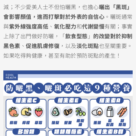
減；不少愛美人士不但怕曬黑，也擔心
曬出「黑斑」
會影響顏值，進而打擊對於外表的自信心
。曬斑通常
與
紫外線強度高低
、
氧化壓力
和
代謝變慢
有關；事實
上除了出門做好防曬，「
飲食型態
」
的改變對於抑制
黑色素
、
促進肌膚修復
，以及
淡化斑點
也至關重要。
如果吃得夠健康，甚至有助於預防斑點的產生！