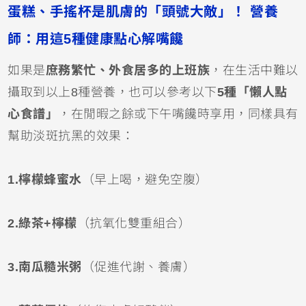
蛋糕、手搖杯是肌膚的「頭號大敵」！ 營養
師：用這5種健康點心解嘴饞
如果是
庶務繁忙、外食居多的上班族
，在生活中難以
攝取到以上8種營養，也可以參考以下
5種「懶人點
心食譜」
，在閒暇之餘或下午嘴饞時享用，同樣具有
幫助淡斑抗黑的效果：
1.檸檬蜂蜜水
（早上喝，避免空腹）
2.綠茶+檸檬
（抗氧化雙重組合）
3.南瓜糙米粥
（促進代謝、養膚）