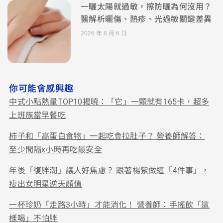
一曬太陽就過敏，擦防曬為何沒用？
醫解析曬傷、熱疹、光過敏關鍵差異
2026 年 8 月 6 日
你可能會感興趣
中式小點熱量TOP10揭曉：「它」一顆就有165卡，超多
上班族當早餐吃
柿子和「高蛋白食物」一起吃會拉肚子？ 營養師解答：
至少間隔x小時再吃最安全
年後「復胖潮」讓人好焦慮？ 跟著楊紫做這「4件事」，
瘦出女明星逆天顏值
一杯珍奶「走路3小時」才能消化！ 營養師：手搖飲「這
樣喝」不怕胖