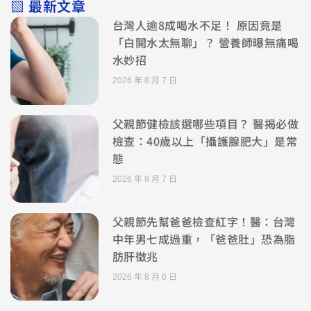
▧ 最新文章
台灣人逾8成喝水不足！ 原因竟是
「白開水太無聊」？ 營養師曝無痛喝
水妙招
2026 年 8 月 7 日
父親節健檢該選哪些項目？ 醫揭必做
檢查：40歲以上「攝護腺肥大」是常
態
2026 年 8 月 7 日
父親節先幫爸爸檢查紅字！醫：台灣
中年男七成過重，「爸爸肚」恐為脂
肪肝徵兆
2026 年 8 月 6 日