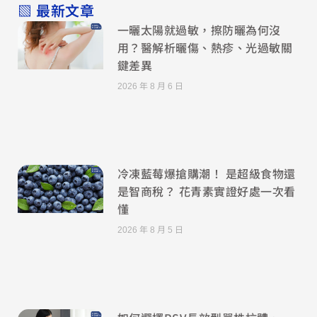
▧ 最新文章
一曬太陽就過敏，擦防曬為何沒
用？醫解析曬傷、熱疹、光過敏關
鍵差異
2026 年 8 月 6 日
冷凍藍莓爆搶購潮！ 是超級食物還
是智商稅？ 花青素實證好處一次看
懂
2026 年 8 月 5 日