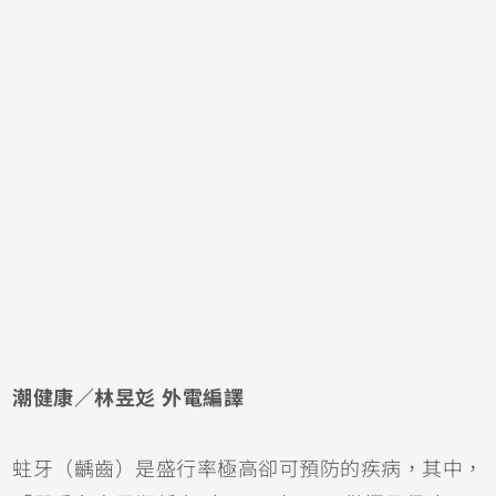
潮健康／林昱彣 外電編譯
蛀牙
（
齲齒
）是盛行率極高卻可預防的疾病，其中，