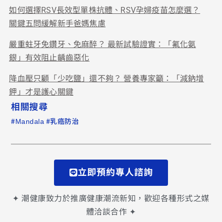
如何選擇RSV長效型單株抗體、RSV孕婦疫苗怎麼選？
關鍵五問緩解新手爸媽焦慮
嚴重蛀牙免鑽牙、免麻醉？ 最新試驗證實：「氟化氨
銀」有效阻止齲齒惡化
降血壓只顧「少吃鹽」還不夠？ 營養專家籲：「減鈉增
鉀」才是護心關鍵
相關搜尋
#
#
Mandala
乳癌防治
立即預約專人諮詢
✦ 潮健康致力於推廣健康潮流新知，歡迎各種形式之媒
體洽談合作 ✦