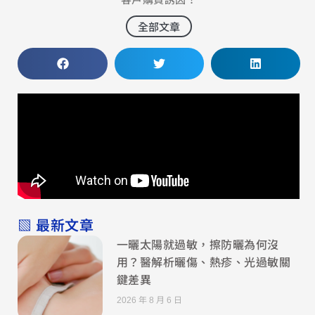
全部文章
▧ 最新文章
一曬太陽就過敏，擦防曬為何沒
用？醫解析曬傷、熱疹、光過敏關
鍵差異
2026 年 8 月 6 日