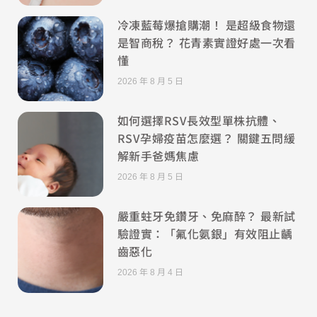
冷凍藍莓爆搶購潮！ 是超級食物還
是智商稅？ 花青素實證好處一次看
懂
2026 年 8 月 5 日
如何選擇RSV長效型單株抗體、
RSV孕婦疫苗怎麼選？ 關鍵五問緩
解新手爸媽焦慮
2026 年 8 月 5 日
嚴重蛀牙免鑽牙、免麻醉？ 最新試
驗證實：「氟化氨銀」有效阻止齲
齒惡化
2026 年 8 月 4 日