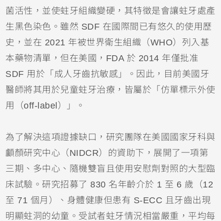
菌活性，並使蛀牙組織變硬，其特徵是會讓蛀牙處產
生黑色染色。雖然 SDF 在國際間已有悠久的使用歷
史，並在 2021 年被世界衛生組織（WHO）列入基
本藥物清單，但在美國，FDA 於 2014 年僅批准 
SDF 用於「成人牙齒抗敏感」。因此，目前美國
牙
醫師
將其用於兒童蛀牙治療，皆屬於「仿單標示外使
用（off-label）」。
為了解決這項證據缺口，研究團隊在美國國家牙科與
顱顏研究中心（NIDCR）的資助下，展開了一項第
三期、多中心、隨機雙盲且使用安慰劑對照的大型臨
床試驗。研究招募了 830 名年齡介於 1 至 6 歲（12 
至 71 個月）、身體健康但患有 S-ECC 且牙齒出現
明顯蛀洞的幼童。受試者蛀牙情況相當嚴重，平均每