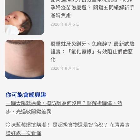
孕婦疫苗怎麼選？ 關鍵五問緩解新手
爸媽焦慮
2026 年 8 月 5 日
嚴重蛀牙免鑽牙、免麻醉？ 最新試驗
證實：「氟化氨銀」有效阻止齲齒惡
化
2026 年 8 月 4 日
你可能會感興趣
一曬太陽就過敏，擦防曬為何沒用？醫解析曬傷、熱
疹、光過敏關鍵差異
冷凍藍莓爆搶購潮！ 是超級食物還是智商稅？ 花青素實
證好處一次看懂