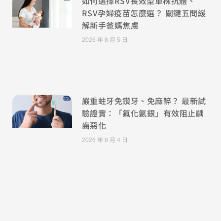
如何選擇RSV長效型單株抗體、
RSV孕婦疫苗怎麼選？ 關鍵五問緩
解新手爸媽焦慮
2026 年 8 月 5 日
嚴重蛀牙免鑽牙、免麻醉？ 最新試
驗證實：「氟化氨銀」有效阻止齲
齒惡化
2026 年 8 月 4 日