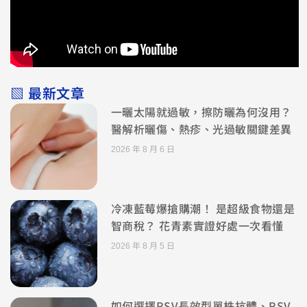
▧ 最新文章
一曬太陽就過敏，擦防曬為何沒用？
醫解析曬傷、熱疹、光過敏關鍵差異
2026 年 8 月 6 日
冷凍藍莓爆搶購潮！ 是超級食物還是
智商稅？ 花青素實證好處一次看懂
2026 年 8 月 5 日
如何選擇RSV長效型單株抗體、RSV