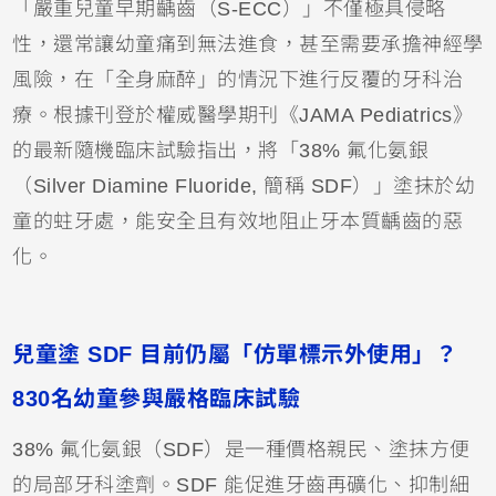
「嚴重兒童早期齲齒（S-ECC）」不僅極具侵略
性，還常讓幼童痛到無法進食，甚至需要承擔神經學
風險，在「
全身麻醉
」的情況下進行反覆的
牙科治
療
。根據刊登於權威醫學期刊《JAMA Pediatrics》
的最新隨機臨床試驗指出，將「38% 氟化氨銀
（Silver Diamine Fluoride, 簡稱 SDF）」塗抹於幼
童的蛀牙處，能安全且有效地阻止牙本質齲齒的惡
化。
兒童塗 SDF 目前仍屬「仿單標示外使用」？
830名幼童參與嚴格臨床試驗
38% 氟化氨銀（SDF）是一種價格親民、塗抹方便
的局部牙科塗劑。SDF 能促進
牙齒
再礦化、抑制細