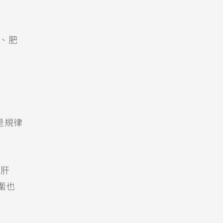
症、肥
是規律
、肝
腰圍也