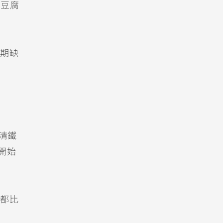
、豆腐
期缺
清鐵
開始
都比