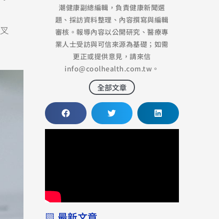
潮健康副總編輯，負責健康新聞選
題、採訪資料整理、內容撰寫與編輯
叉
審核。報導內容以公開研究、醫療專
業人士受訪與可信來源為基礎；如需
更正或提供意見，請來信
info@coolhealth.com.tw
。
全部文章
▧ 最新文章