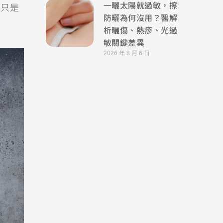
一曬太陽就過敏，擦
。只是
防曬為何沒用？醫解
析曬傷、熱疹、光過
敏關鍵差異
2026 年 8 月 6 日