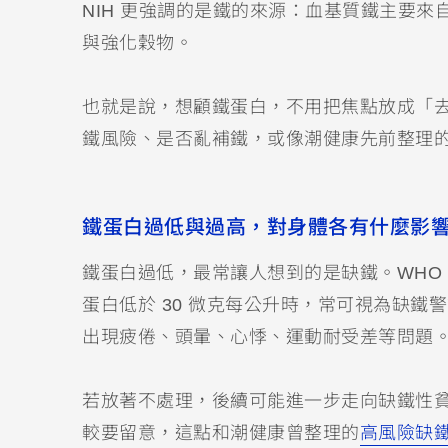
NIH 更強調的是鐵的來源：血基質鐵主要
與強化穀物。
也就是說，想顧鐵蛋白，不用把焦點放成「
鐵風險、是否亂補鐵，或像潮健康先前整理
鐵蛋白過低與過高，對身體各有什麼影
鐵蛋白過低，最常讓人想到的是缺鐵。WHO 
蛋白低於 30 微克每公升時，常可視為缺
出現疲倦、頭暈、心悸、運動耐受差等問題
若放著不處理，後續可能進一步走向缺鐵性
較要留意，這點和潮健康曾整理的
高風險缺