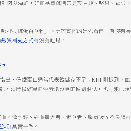
來自紅肉與海鮮，非血基質鐵則常見於豆類、堅果、蔬菜
去哪裡找鐵蛋白食物」。比較實際的是先看自己有沒有長
的
鐵質補充方式
有沒有吃錯。
響？
指出，低鐵蛋白通常代表鐵儲存不足；NIH 則提到，血
鐵警訊。這時候就算血色素還沒真的掉到很低，也可能已經
。
貧血。像孕婦、經血量大者、素食者、腸胃吸收不良族群
鐵族群
其實一致。