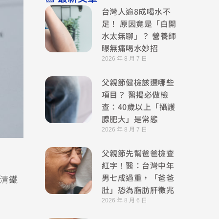
台灣人逾8成喝水不
足！ 原因竟是「白開
水太無聊」？ 營養師
曝無痛喝水妙招
2026 年 8 月 7 日
父親節健檢該選哪些
項目？ 醫揭必做檢
查：40歲以上「攝護
腺肥大」是常態
2026 年 8 月 7 日
父親節先幫爸爸檢查
紅字！醫：台灣中年
男七成過重，「爸爸
血清鐵
肚」恐為脂肪肝徵兆
2026 年 8 月 6 日