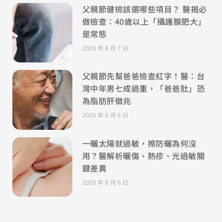
父親節健檢該選哪些項目？ 醫揭必
做檢查：40歲以上「攝護腺肥大」
是常態
2026 年 8 月 7 日
父親節先幫爸爸檢查紅字！醫：台
灣中年男七成過重，「爸爸肚」恐
為脂肪肝徵兆
2026 年 8 月 6 日
一曬太陽就過敏，擦防曬為何沒
用？醫解析曬傷、熱疹、光過敏關
鍵差異
2026 年 8 月 6 日