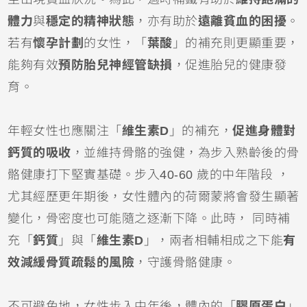
體力
與
穩定的精神狀態
，亦有助於
遠離貧血的困擾
。
若有
懷孕計劃
的女性，「
葉酸
」的補充則更顯重要，
能夠有效
預防胎兒神經管缺損
，促進胎兒的健康發
育。
年輕女性也應關注「
維生素D
」的補充，
促進身體對
鈣質的吸收
，並維持骨骼的強健，為步入熟齡後的骨
骼健康打下堅實基礎。步入40-60 歲的中年階段 ，
尤其經歷更年期後，女性體內的荷爾蒙將會發生顯著
變化，骨密度也可能隨之逐漸下降。此時， 同時補
充「
鈣質
」與「
維生素D
」，兩者相輔相成之下能
有
效減緩骨質疏鬆的風險
，守護骨骼健康。
不可避免地，女性步入中年後，體內的「
膠原蛋白
」