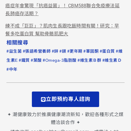
癌症年會驚現「抗癌益菌」！ CBM588聯合免疫療法延
長肺癌存活期？
練不成「巨巨」？肌肉生長跟吃飯時間有關！研究：早
餐多吃蛋白質 幫助骨骼肌肥大
相關搜尋
#
#
#
#
#
#
#
#
益生菌
張語希營養師
鋅
鎂
更年期
睪固酮
蛋白質
維
#
#
#
#
#
生素E
鐵質
葉酸
Omega-3脂肪酸
維生素Ｂ群
維生素Ｄ
#
中年
立即預約專人諮詢
✦ 潮健康致力於推廣健康潮流新知，歡迎各種形式之媒
體洽談合作 ✦