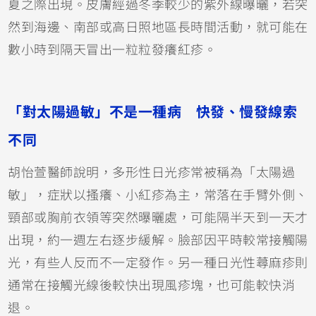
夏之際出現。皮膚經過冬季較少的紫外線曝曬，若突
然到海邊、南部或高日照地區長時間活動，就可能在
數小時到隔天冒出一粒粒發癢紅疹。
「對太陽過敏」不是一種病 快發、慢發線索
不同
胡怡萱醫師說明，多形性日光疹常被稱為「太陽過
敏」，症狀以搔癢、小紅疹為主，常落在手臂外側、
頸部或胸前衣領等突然曝曬處，可能隔半天到一天才
出現，約一週左右逐步緩解。臉部因平時較常接觸陽
光，有些人反而不一定發作。另一種日光性蕁麻疹則
通常在接觸光線後較快出現風疹塊，也可能較快消
退。