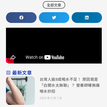
全部文章
▧ 最新文章
台灣人逾8成喝水不足！ 原因竟是
「白開水太無聊」？ 營養師曝無痛
喝水妙招
2026 年 8 月 7 日