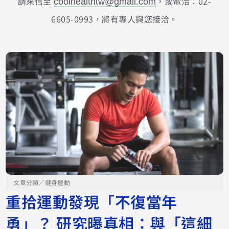
請來信至
，或電洽：02-
coolhealthtw@gmail.com
6605-0993，將有專人與您接洽。
文章分類／
健身運動
重拾運動發現「不復當年
勇」？ 研究曝真相：與「這細