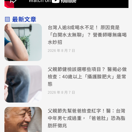
▧ 最新文章
台灣人逾8成喝水不足！ 原因竟是
「白開水太無聊」？ 營養師曝無痛喝
水妙招
2026 年 8 月 7 日
父親節健檢該選哪些項目？ 醫揭必做
檢查：40歲以上「攝護腺肥大」是常
態
2026 年 8 月 7 日
父親節先幫爸爸檢查紅字！醫：台灣
中年男七成過重，「爸爸肚」恐為脂
肪肝徵兆