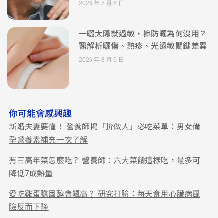
2026 年 8 月 6 日
一曬太陽就過敏，擦防曬為何沒用？
醫解析曬傷、熱疹、光過敏關鍵差異
2026 年 8 月 6 日
你可能會感興趣
新婚夫妻要懂！ 營養師揭「拚做人」必吃菜單：男女備
孕營養素補充一次了解
有三高年菜怎麼吃？ 營養師：六大菜餚這樣吃，最多可
降低7成熱量
愛吃雞蛋膽固醇會飆高？ 研究打臉：每天食用心臟病風
險反而下降