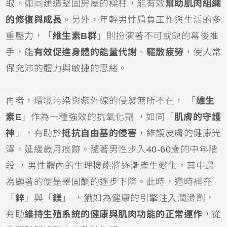
取，如同建造堅固房屋的樑柱，能有效
幫助肌肉組織
的修復與成長
。另外，年輕男性肩負工作與生活的多
重壓力，「
維生素B群
」則扮演著不可或缺的幕後推
手，能
有效促進身體的能量代謝
、
驅散疲勞
，使人常
保充沛的體力與敏捷的思緒。
再者，環境污染與紫外線的侵襲無所不在， 「
維生
素E
」作為一種強效的抗氧化劑 ，如同「
肌膚的守護
神
」，有助於
抵抗自由基的侵害
，維護皮膚的健康光
澤，延緩歲月痕跡。隨著男性步入40-60歲的中年階
段 ，男性體內的生理機能將逐漸產生變化，其中最
為顯著的便是睪固酮的逐步下降。此時，適時補充
「
鋅
」與「
鎂
」 ，猶如為健康的引擎注入潤滑劑，
有助
維持生殖系統的健康與肌肉功能的正常運作
，從