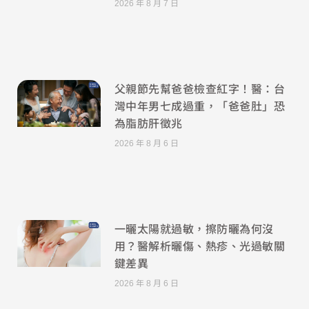
2026 年 8 月 7 日
父親節先幫爸爸檢查紅字！醫：台
灣中年男七成過重，「爸爸肚」恐
為脂肪肝徵兆
2026 年 8 月 6 日
一曬太陽就過敏，擦防曬為何沒
用？醫解析曬傷、熱疹、光過敏關
鍵差異
2026 年 8 月 6 日