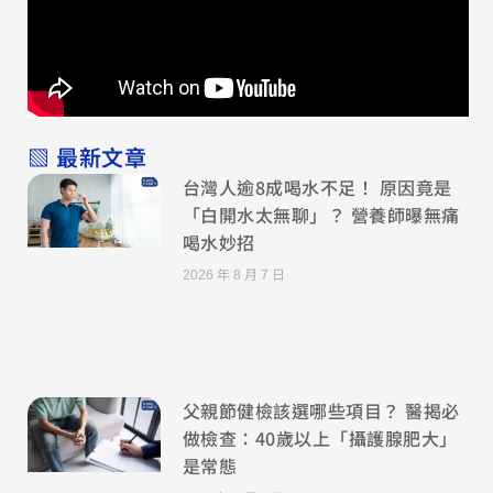
▧ 最新文章
台灣人逾8成喝水不足！ 原因竟是
「白開水太無聊」？ 營養師曝無痛
喝水妙招
2026 年 8 月 7 日
父親節健檢該選哪些項目？ 醫揭必
做檢查：40歲以上「攝護腺肥大」
是常態