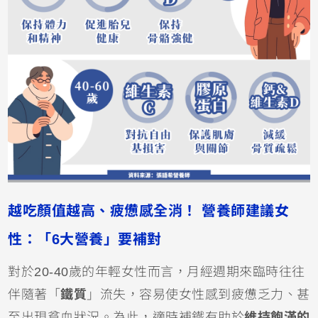
越吃顏值越高、疲憊感全消！ 營養師建議女
性：「6大營養」要補對
對於20-40歲的年輕女性而言，月經週期來臨時往往
伴隨著「
鐵質
」流失，容易使女性感到疲憊乏力、甚
至出現貧血狀況。為此，適時補鐵有助於
維持飽滿的