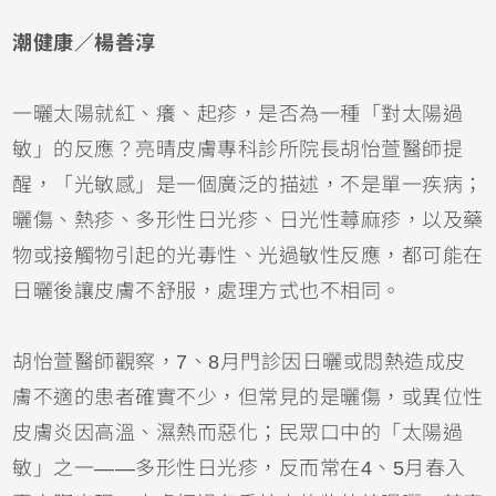
潮健康／楊善淳
一曬太陽就紅、癢、起疹，是否為一種「對太陽過
敏」的反應？亮晴皮膚專科診所院長胡怡萱醫師提
醒，「光敏感」是一個廣泛的描述，不是單一疾病；
曬傷
、熱疹、多形性日光疹、日光性
蕁麻疹
，以及藥
物或接觸物引起的光毒性、光過敏性反應，都可能在
日曬後讓皮膚不舒服，處理方式也不相同。
胡怡萱醫師觀察，7、8月門診因日曬或悶熱造成皮
膚不適的患者確實不少，但常見的是曬傷，或
異位性
皮膚炎
因高溫、濕熱而惡化；民眾口中的「太陽過
敏」之一——多形性日光疹，反而常在4、5月春入