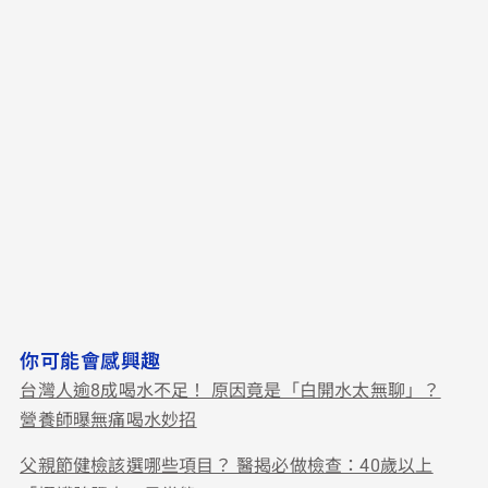
你可能會感興趣
台灣人逾8成喝水不足！ 原因竟是「白開水太無聊」？
營養師曝無痛喝水妙招
父親節健檢該選哪些項目？ 醫揭必做檢查：40歲以上