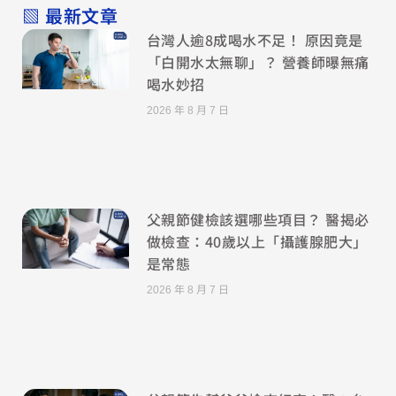
▧ 最新文章
台灣人逾8成喝水不足！ 原因竟是
「白開水太無聊」？ 營養師曝無痛
喝水妙招
2026 年 8 月 7 日
父親節健檢該選哪些項目？ 醫揭必
做檢查：40歲以上「攝護腺肥大」
是常態
2026 年 8 月 7 日