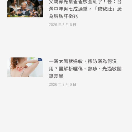
父親節先幫爸爸檢查紅字！醫：台
灣中年男七成過重，「爸爸肚」恐
為脂肪肝徵兆
2026 年 8 月 6 日
一曬太陽就過敏，擦防曬為何沒
用？醫解析曬傷、熱疹、光過敏關
鍵差異
2026 年 8 月 6 日