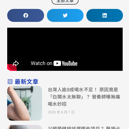
全部文章
▧ 最新文章
台灣人逾8成喝水不足！ 原因竟是
「白開水太無聊」？ 營養師曝無痛
喝水妙招
2026 年 8 月 7 日
父親節健檢該選哪些項目？ 醫揭必