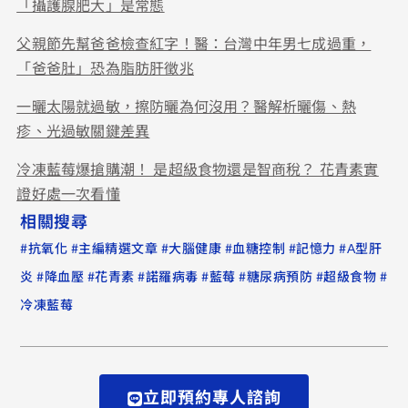
「攝護腺肥大」是常態
父親節先幫爸爸檢查紅字！醫：台灣中年男七成過重，
「爸爸肚」恐為脂肪肝徵兆
一曬太陽就過敏，擦防曬為何沒用？醫解析曬傷、熱
疹、光過敏關鍵差異
冷凍藍莓爆搶購潮！ 是超級食物還是智商稅？ 花青素實
證好處一次看懂
相關搜尋
#
#
#
#
#
#
抗氧化
主編精選文章
大腦健康
血糖控制
記憶力
A型肝
#
#
#
#
#
#
#
炎
降血壓
花青素
諾羅病毒
藍莓
糖尿病預防
超級食物
冷凍藍莓
立即預約專人諮詢