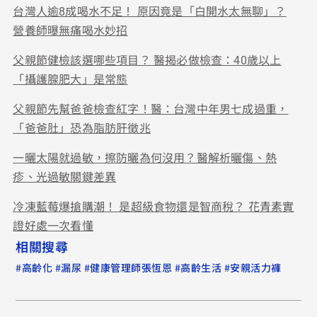
台灣人逾8成喝水不足！ 原因竟是「白開水太無聊」？
營養師曝無痛喝水妙招
父親節健檢該選哪些項目？ 醫揭必做檢查：40歲以上
「攝護腺肥大」是常態
父親節先幫爸爸檢查紅字！醫：台灣中年男七成過重，
「爸爸肚」恐為脂肪肝徵兆
一曬太陽就過敏，擦防曬為何沒用？醫解析曬傷、熱
疹、光過敏關鍵差異
冷凍藍莓爆搶購潮！ 是超級食物還是智商稅？ 花青素實
證好處一次看懂
相關搜尋
#
#
#
#
#
高齡化
漏尿
健康管理師張恆恩
高齡生活
安親活力褲