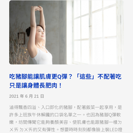
吃豬腳能讓肌膚更Q彈？「這些」不配著吃
只是讓身體長肥肉！
2021 年 6 月 21 日
滷得飄香四溢、入口即化的豬腳，配著飯菜一起享用，是
許多上班族午休解饞的口袋名單之一。也因為豬腳Q彈軟
嫩，坊間傳聞它能夠養顏美容、使肌膚也能跟豬腳一樣ㄉ
ㄨㄞ ㄉㄨㄞ的又有彈性。想要時時刻刻都像臉上裝LED燈