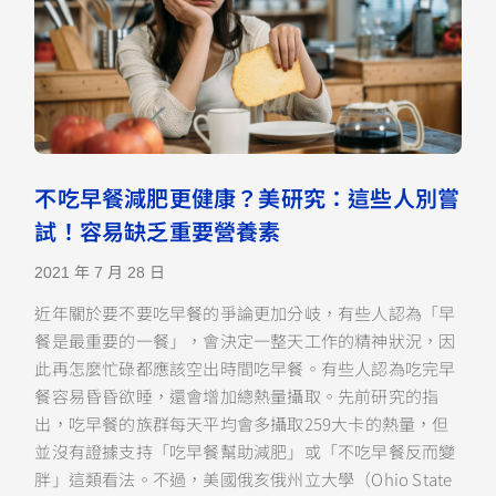
不吃早餐減肥更健康？美研究：這些人別嘗
試！容易缺乏重要營養素
2021 年 7 月 28 日
近年關於要不要吃早餐的爭論更加分岐，有些人認為「早
餐是最重要的一餐」，會決定一整天工作的精神狀況，因
此再怎麼忙碌都應該空出時間吃早餐。有些人認為吃完早
餐容易昏昏欲睡，還會增加總熱量攝取。先前研究的指
出，吃早餐的族群每天平均會多攝取259大卡的熱量，但
並沒有證據支持「吃早餐幫助減肥」或「不吃早餐反而變
胖」這類看法。不過，美國俄亥俄州立大學（Ohio State