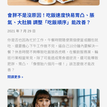
會胖不是沒原因！吃飯速度快易胃凸、脹
氣、大肚腩 調整「吃飯順序」能改善？
2021 年 7 月 29 日
你是否也因為忙於工作，午餐時間隨便買個便當或麵包就
吃、還要擔心下午工作做不完，逼自己10分鐘內要解決一
餐？休息時間不夠導致吃飯狼吞虎嚥，在餐飲服務業、輪
班行業相當常見，除了可能造成胃食道逆流，還可能導致
肥胖、胃凸，「像懷胎六個月一樣！」該怎麼做才能改
善？
閱讀更多 »