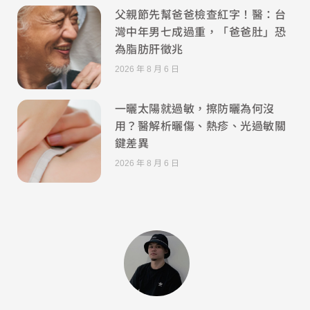
父親節先幫爸爸檢查紅字！醫：台
灣中年男七成過重，「爸爸肚」恐
為脂肪肝徵兆
2026 年 8 月 6 日
一曬太陽就過敏，擦防曬為何沒
用？醫解析曬傷、熱疹、光過敏關
鍵差異
2026 年 8 月 6 日