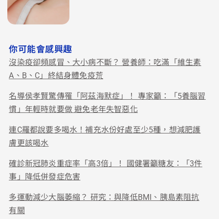
你可能會感興趣
沒染疫卻頻感冒、大小病不斷？ 營養師：吃滿「維生素
A、B、C」終結身體免疫荒
名導侯孝賢驚傳罹「阿茲海默症」！ 專家籲：「5養腦習
慣」年輕時就要做 避免老年失智惡化
連C羅都說要多喝水！補充水份好處至少5種，想減肥護
膚更該喝水
確診新冠肺炎重症率「高3倍」！ 國健署籲糖友：「3件
事」降低併發症危害
多運動減少大腦萎縮？ 研究：與降低BMI、胰島素阻抗
有關