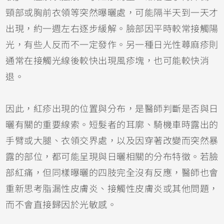
頸部或胸前衣領等突然曝曬處，可能隔半天到一天才
出現，約一週左右逐步緩解。臉部因平時較常接觸陽
光，有些人反而不一定發作。另一種日光性蕁麻疹則
通常在接觸光線後較快出現風疹塊，也可能較快消
退。
因此，紅疹出現的位置與分布，是醫師判斷是否與日
曬有關的重要線索。短髮者的耳廓、騎機車時露出的
手臂或大腿、衣領交界處，以及因穿著改變而突然暴
露的部位，都可能呈現與日曬相關的分布特徵。若臉
部紅痛，但同樣曝曬的四肢完全沒有反應，醫師也會
重新思考脂漏性皮膚炎、
接觸性皮膚炎
或其他問題，
而不會直接歸因於光敏感。