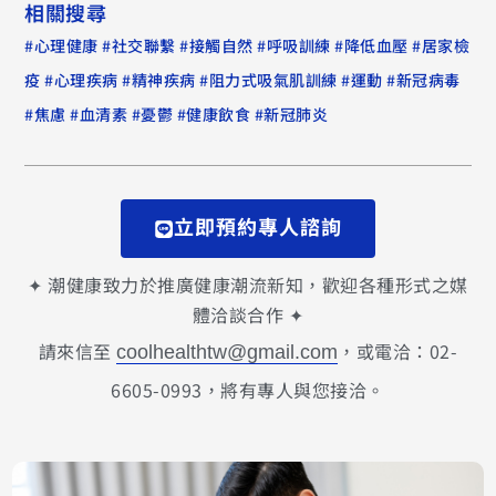
相關搜尋
#
#
#
#
#
#
心理健康
社交聯繫
接觸自然
呼吸訓練
降低血壓
居家檢
#
#
#
#
#
疫
心理疾病
精神疾病
阻力式吸氣肌訓練
運動
新冠病毒
#
#
#
#
#
焦慮
血清素
憂鬱
健康飲食
新冠肺炎
立即預約專人諮詢
✦ 潮健康致力於推廣健康潮流新知，歡迎各種形式之媒
體洽談合作 ✦
請來信至
，或電洽：02-
coolhealthtw@gmail.com
6605-0993，將有專人與您接洽。