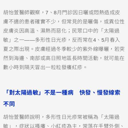
胡怡萱醫師觀察，7、8月門診因日曬或悶熱造成皮
膚不適的患者確實不少，但常見的是曬傷，或
異位性
皮膚炎
因高溫、濕熱而惡化；民眾口中的「太陽過
敏」之一——多形性日光疹，反而常在4、5月春入
夏之際出現。皮膚經過冬季較少的紫外線曝曬，若突
然到海邊、南部或高日照地區長時間活動，就可能在
數小時到隔天冒出一粒粒發癢紅疹。
「對太陽過敏」不是一種病 快發、慢發線索
不同
胡怡萱醫師說明，多形性日光疹常被稱為「太陽過
敏」，症狀以搔癢、小紅疹為主，常落在手臂外側、