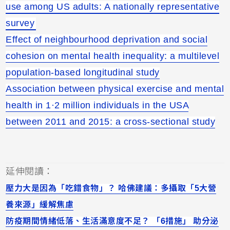
use among US adults: A nationally representative
survey
Effect of neighbourhood deprivation and social
cohesion on mental health inequality: a multilevel
population-based longitudinal study
Association between physical exercise and mental
health in 1·2 million individuals in the USA
between 2011 and 2015: a cross-sectional study
延伸閱讀：
壓力大是因為「吃錯食物」？ 哈佛建議：多攝取「5大營
養來源」緩解焦慮
防疫期間情緒低落、生活滿意度不足？ 「6措施」 助分泌