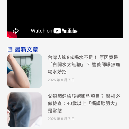
▧ 最新文章
台灣人逾8成喝水不足！ 原因竟是
「白開水太無聊」？ 營養師曝無痛
喝水妙招
2026 年 8 月 7 日
父親節健檢該選哪些項目？ 醫揭必
做檢查：40歲以上「攝護腺肥大」
是常態
2026 年 8 月 7 日