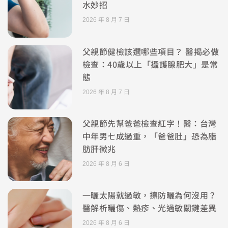
水妙招
2026 年 8 月 7 日
父親節健檢該選哪些項目？ 醫揭必做
檢查：40歲以上「攝護腺肥大」是常
態
2026 年 8 月 7 日
父親節先幫爸爸檢查紅字！醫：台灣
中年男七成過重，「爸爸肚」恐為脂
肪肝徵兆
2026 年 8 月 6 日
一曬太陽就過敏，擦防曬為何沒用？
醫解析曬傷、熱疹、光過敏關鍵差異
2026 年 8 月 6 日