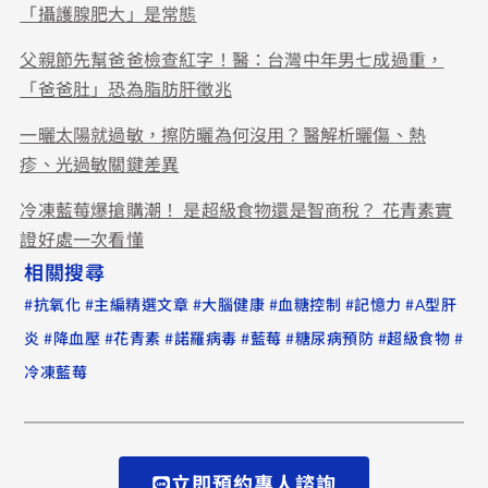
「攝護腺肥大」是常態
父親節先幫爸爸檢查紅字！醫：台灣中年男七成過重，
「爸爸肚」恐為脂肪肝徵兆
一曬太陽就過敏，擦防曬為何沒用？醫解析曬傷、熱
疹、光過敏關鍵差異
冷凍藍莓爆搶購潮！ 是超級食物還是智商稅？ 花青素實
證好處一次看懂
相關搜尋
#
#
#
#
#
#
抗氧化
主編精選文章
大腦健康
血糖控制
記憶力
A型肝
#
#
#
#
#
#
#
炎
降血壓
花青素
諾羅病毒
藍莓
糖尿病預防
超級食物
冷凍藍莓
立即預約專人諮詢