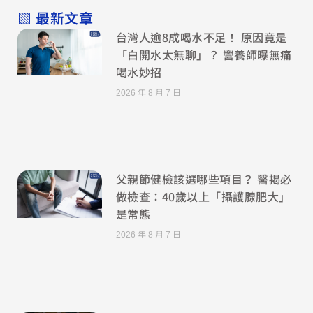
▧ 最新文章
台灣人逾8成喝水不足！ 原因竟是
「白開水太無聊」？ 營養師曝無痛
喝水妙招
2026 年 8 月 7 日
父親節健檢該選哪些項目？ 醫揭必
做檢查：40歲以上「攝護腺肥大」
是常態
2026 年 8 月 7 日