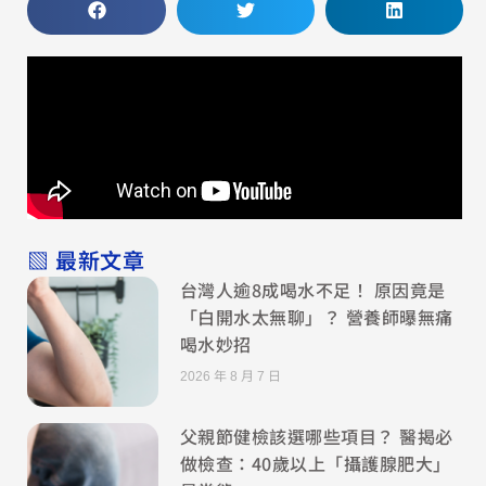
▧ 最新文章
台灣人逾8成喝水不足！ 原因竟是
「白開水太無聊」？ 營養師曝無痛
喝水妙招
2026 年 8 月 7 日
父親節健檢該選哪些項目？ 醫揭必
做檢查：40歲以上「攝護腺肥大」