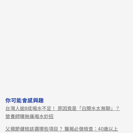
你可能會感興趣
台灣人逾8成喝水不足！ 原因竟是「白開水太無聊」？
營養師曝無痛喝水妙招
父親節健檢該選哪些項目？ 醫揭必做檢查：40歲以上