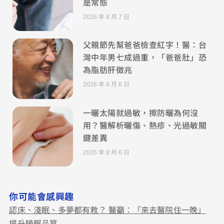
是常態
2026 年 8 月 7 日
父親節先幫爸爸檢查紅字！醫：台
灣中年男七成過重，「爸爸肚」恐
為脂肪肝徵兆
2026 年 8 月 6 日
一曬太陽就過敏，擦防曬為何沒
用？醫解析曬傷、熱疹、光過敏關
鍵差異
2026 年 8 月 6 日
你可能會感興趣
認床、淺眠、多夢都有救？ 醫籲：「來去醫院住一晚」
提升睡眠品質