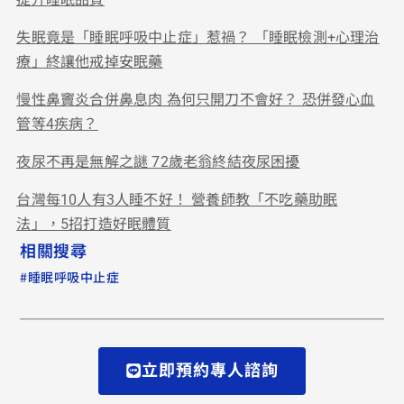
失眠竟是「睡眠呼吸中止症」惹禍？ 「睡眠檢測+心理治
療」終讓他戒掉安眠藥
慢性鼻竇炎合併鼻息肉 為何只開刀不會好？ 恐併發心血
管等4疾病？
夜尿不再是無解之謎 72歲老翁終結夜尿困擾
台灣每10人有3人睡不好！ 營養師教「不吃藥助眠
法」，5招打造好眠體質
相關搜尋
#
睡眠呼吸中止症
立即預約專人諮詢