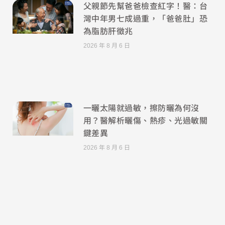
父親節先幫爸爸檢查紅字！醫：台
灣中年男七成過重，「爸爸肚」恐
為脂肪肝徵兆
2026 年 8 月 6 日
一曬太陽就過敏，擦防曬為何沒
用？醫解析曬傷、熱疹、光過敏關
鍵差異
2026 年 8 月 6 日