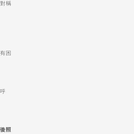
對稱
有困
呼
後照