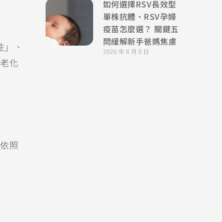
如何選擇RSV長效型
單株抗體、RSV孕婦
疫苗怎麼選？ 關鍵五
問緩解新手爸媽焦慮
住」、
2026 年 8 月 5 日
老化
依照