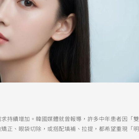
需求持續增加。韓國媒體就曾報導，許多中年患者因「雙
瞼矯正、眼袋切除，或搭配填補、拉提，都希望重現「明