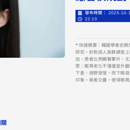
發布時間：
2025-10-
22:10
❝ 快速摘要：韓國學者近期於《
研究，針對成人族群調查上
加，患者比例顯著攀升，尤
眾：眼周老化不僅僅是外觀
下垂、視野受限，而下眼袋
印象。兩者交疊，使得眼周
相關