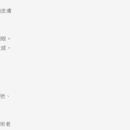
顯皮膚
閉眼。
扯感，
弛、
術者