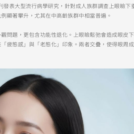
gy》期刊發表大型流行病學研究，針對成人族群調查上眼瞼下
比例顯著攀升，尤其在中高齡族群中相當普遍。
外觀問題，更包含功能性退化。上眼瞼鬆弛會造成眼皮下
來「疲態感」與「老態化」印象。兩者交疊，使得眼周成