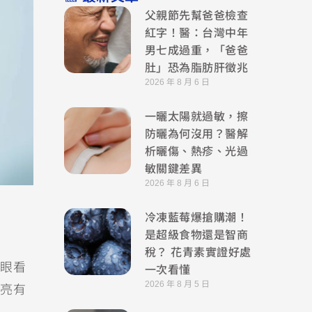
父親節先幫爸爸檢查
紅字！醫：台灣中年
男七成過重，「爸爸
肚」恐為脂肪肝徵兆
2026 年 8 月 6 日
一曬太陽就過敏，擦
防曬為何沒用？醫解
析曬傷、熱疹、光過
敏關鍵差異
2026 年 8 月 6 日
冷凍藍莓爆搶購潮！
是超級食物還是智商
稅？ 花青素實證好處
眼看
一次看懂
2026 年 8 月 5 日
亮有