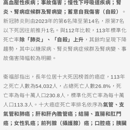
高血壓性疾病；事故傷害；慢性下呼吸道疾病；腎
炎、腎病症候群及腎病變；蓄意自我傷害（自殺）
。
新冠肺炎則由2023年的第6名降至第14名，原第7名
以下死因往前推升1名。與112年比較，113年標準化
死亡率
除「肺炎」、「自殺」上升
，其餘均呈現下降
趨勢，其中以糖尿病、腎炎腎病症候群及腎病變、事
故傷害降幅較為明顯。
衛福部指出，長年位居十大死因榜首的癌症，113年
之死亡人數為54,032人，占總死亡人數26.8%，死
亡率為每十萬人口230.8人，標準化死亡率為每十萬
人口113.3人。十大癌症死亡率排名依序為
氣管、支
氣管和肺癌；肝和肝內膽管癌；結腸、直腸和肛門
癌；女性乳癌；前列腺（攝護腺）癌；口腔癌；胰臟