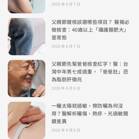
2026 年 8 月 7 日
父親節健檢該選哪些項目？ 醫揭必
做檢查：40歲以上「攝護腺肥大」
是常態
2026 年 8 月 7 日
父親節先幫爸爸檢查紅字！醫：台
灣中年男七成過重，「爸爸肚」恐
為脂肪肝徵兆
2026 年 8 月 6 日
一曬太陽就過敏，擦防曬為何沒
用？醫解析曬傷、熱疹、光過敏關
鍵差異
2026 年 8 月 6 日