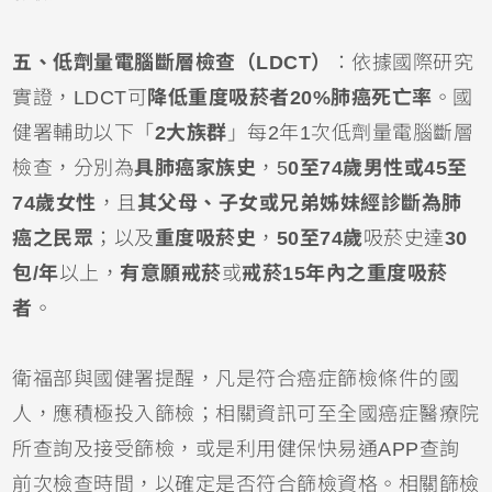
五、低劑量電腦斷層檢查（LDCT）
：依據國際研究
實證，LDCT可
降低重度吸菸者20%肺癌死亡率
。國
健署輔助以下「
2大族群
」每2年1次低劑量電腦斷層
檢查，分別為
具肺癌家族史
，5
0至74歲男性或45至
74歲女性
，且
其父母、子女或兄弟姊妹經診斷為肺
癌之民眾
；以及
重度吸菸史
，
50至74歲
吸菸史達
30
包/年
以上，
有意願戒菸
或
戒菸15年內之重度吸菸
者
。
衛福部與國健署提醒，凡是符合癌症篩檢條件的國
人，應積極投入篩檢；相關資訊可至全國癌症醫療院
所查詢及接受篩檢，或是利用健保快易通APP查詢
前次檢查時間，以確定是否符合篩檢資格。相關篩檢