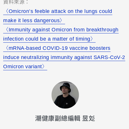
資料來源：
〈Omicron’s feeble attack on the lungs could
make it less dangerous〉
〈Immunity against Omicron from breakthrough
infection could be a matter of timing〉
〈mRNA-based COVID-19 vaccine boosters
induce neutralizing immunity against SARS-CoV-2
Omicron variant〉
潮健康副總編輯 昱彣