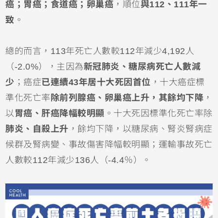
癌；胃癌；食道癌；卵巢癌
，順位
與112、111年一
致
。
總的而言，113年死亡人數較112年減少4,192人
（-2.0%），主因為
新冠肺炎、糖尿病死亡人數減
少
；癌症
已連續43年居十大死因首位
，十大癌症標
準化死亡率
除前列腺癌、卵巢癌上升，其餘均下降
，
以
胃癌、肝癌降幅較明顯
。十大死因標準化死亡率除
肺炎、自殺上升
，餘均下降，以糖尿病、腎炎腎病症
候群及腎病變、事故傷害降幅較明顯；運輸事故死亡
人數較112年減少136人（-4.4％）。