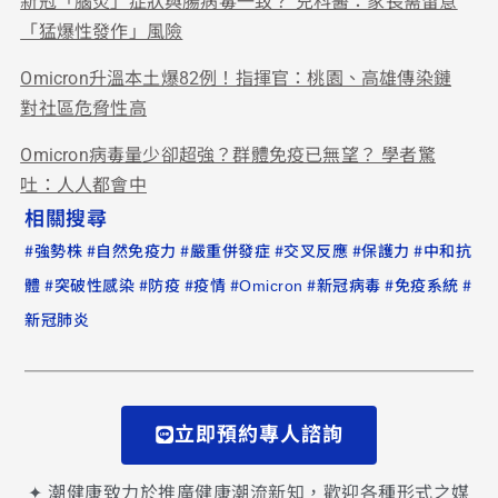
新冠「腦炎」症狀與腸病毒一致？ 兒科醫：家長需留意
「猛爆性發作」風險
Omicron升溫本土爆82例！指揮官：桃園、高雄傳染鏈
對社區危脅性高
Omicron病毒量少卻超強？群體免疫已無望？ 學者驚
吐：人人都會中
相關搜尋
#
#
#
#
#
#
強勢株
自然免疫力
嚴重併發症
交叉反應
保護力
中和抗
#
#
#
#
#
#
#
體
突破性感染
防疫
疫情
Omicron
新冠病毒
免疫系統
新冠肺炎
立即預約專人諮詢
✦ 潮健康致力於推廣健康潮流新知，歡迎各種形式之媒