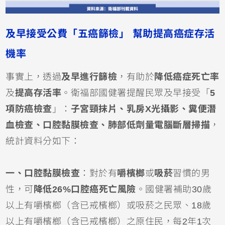
及早接受公費「五癌篩檢」 幫助提高癌症存活
機率
事實上，透過
及早進行篩檢
，有助於
降低癌症死亡率
及
提高存活率
。衛福部國健署提醒民眾及早接受「
5
項防癌檢查
」：
子宮頸抹片、乳房X光攝影、糞便潛
血檢查、口腔黏膜檢查、肺部低劑量電腦斷層掃描
，
統計資料分如下：
一、口腔黏膜檢查
：對於有
嚼檳榔
或
吸菸
習慣的男
性，可
降低26%口腔癌死亡風險
。國健署補助30歲
以上有嚼檳榔（含已戒檳榔）或吸菸之民眾、18歲
以上有嚼檳榔（含已戒檳榔）之原住民，每2年1次