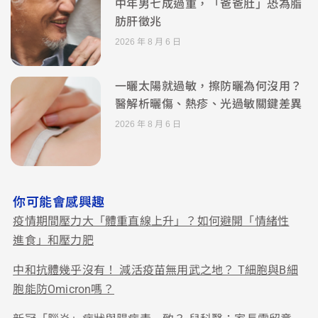
中年男七成過重，「爸爸肚」恐為脂
肪肝徵兆
2026 年 8 月 6 日
一曬太陽就過敏，擦防曬為何沒用？
醫解析曬傷、熱疹、光過敏關鍵差異
2026 年 8 月 6 日
你可能會感興趣
疫情期間壓力大「體重直線上升」？如何避開「情緒性
進食」和壓力肥
中和抗體幾乎沒有！ 減活疫苗無用武之地？ T細胞與B細
胞能防Omicron嗎？