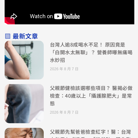
▧ 最新文章
台灣人逾8成喝水不足！ 原因竟是
「白開水太無聊」？ 營養師曝無痛喝
水妙招
2026 年 8 月 7 日
父親節健檢該選哪些項目？ 醫揭必做
檢查：40歲以上「攝護腺肥大」是常
態
2026 年 8 月 7 日
父親節先幫爸爸檢查紅字！醫：台灣