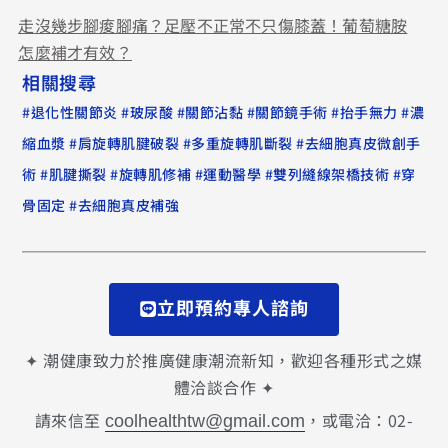
走沒幾步腳痠腳痛？足壓不正常不只傷膝蓋！葡萄糖胺
怎麼補才有效？
相關搜尋
#
#
#
#
#
#
退化性關節炎
玻尿酸
關節沾黏
關節鏡手術
抬手無力
濃
#
#
#
縮血漿
肩旋轉肌腱破裂
多重旋轉肌斷裂
去細胞真皮微創手
#
#
#
#
#
術
肌腱撕裂
旋轉肌修補
運動醫學
雙列縫線架橋技術
穿
#
骨固定
去細胞真皮補強
立即預約專人諮詢
✦ 潮健康致力於推廣健康潮流新知，歡迎各種形式之媒
體洽談合作 ✦
請來信至
，或電洽：02-
coolhealthtw@gmail.com