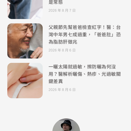
是常態
2026 年 8 月 7 日
父親節先幫爸爸檢查紅字！醫：台
灣中年男七成過重，「爸爸肚」恐
為脂肪肝徵兆
2026 年 8 月 6 日
一曬太陽就過敏，擦防曬為何沒
用？醫解析曬傷、熱疹、光過敏關
鍵差異
2026 年 8 月 6 日