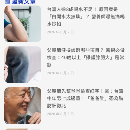
▧ 最新文章
台灣人逾8成喝水不足！ 原因竟是
「白開水太無聊」？ 營養師曝無痛喝
水妙招
2026 年 8 月 7 日
父親節健檢該選哪些項目？ 醫揭必做
檢查：40歲以上「攝護腺肥大」是常
態
2026 年 8 月 7 日
父親節先幫爸爸檢查紅字！醫：台灣
中年男七成過重，「爸爸肚」恐為脂
肪肝徵兆
2026 年 8 月 6 日