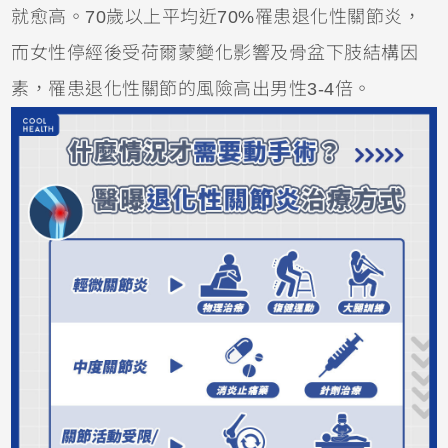
就愈高。70歲以上平均近70%罹患退化性關節炎，
而女性停經後受荷爾蒙變化影響及骨盆下肢結構因
素，罹患退化性關節的風險高出男性3-4倍。