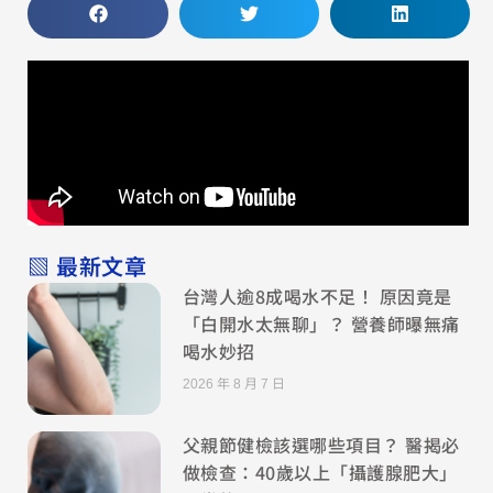
▧ 最新文章
台灣人逾8成喝水不足！ 原因竟是
「白開水太無聊」？ 營養師曝無痛
喝水妙招
2026 年 8 月 7 日
父親節健檢該選哪些項目？ 醫揭必
做檢查：40歲以上「攝護腺肥大」