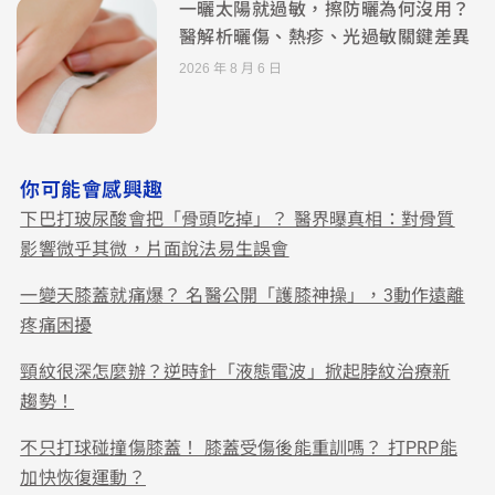
一曬太陽就過敏，擦防曬為何沒用？
醫解析曬傷、熱疹、光過敏關鍵差異
2026 年 8 月 6 日
你可能會感興趣
下巴打玻尿酸會把「骨頭吃掉」？ 醫界曝真相：對骨質
影響微乎其微，片面說法易生誤會
一變天膝蓋就痛爆？ 名醫公開「護膝神操」，3動作遠離
疼痛困擾
頸紋很深怎麼辦？逆時針「液態電波」掀起脖紋治療新
趨勢！
不只打球碰撞傷膝蓋！ 膝蓋受傷後能重訓嗎？ 打PRP能
加快恢復運動？