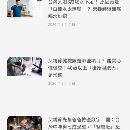
台灣人逾8成喝水不足！ 原因竟是
「白開水太無聊」？ 營養師曝無痛
喝水妙招
2026 年 8 月 7 日
父親節健檢該選哪些項目？ 醫揭必
做檢查：40歲以上「攝護腺肥大」
是常態
2026 年 8 月 7 日
父親節先幫爸爸檢查紅字！醫：台
灣中年男七成過重，「爸爸肚」恐