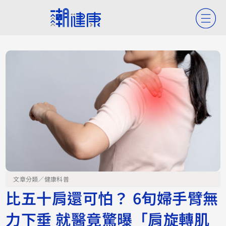
文章分類／
健康科普
比五十肩還可怕？ 6旬婦手臂無
力下垂 就醫竟驚曝「肩旋轉肌