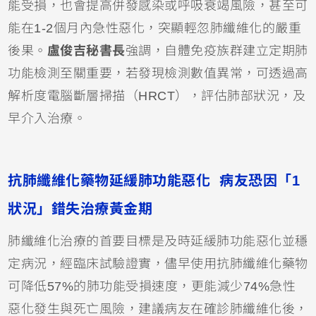
能受損，也會提高併發感染或呼吸衰竭風險，甚至可
能在1-2個月內急性惡化，突顯輕忽肺纖維化的嚴重
後果。
盧俊吉秘書長
強調，自體免疫族群建立定期肺
功能檢測至關重要，若發現檢測數值異常，可透過高
解析度電腦斷層掃描（HRCT），評估肺部狀況，及
早介入治療。
抗肺纖維化藥物延緩肺功能惡化 病友恐因「1
狀況」錯失治療黃金期
肺纖維化治療的首要目標是及時延緩肺功能惡化並穩
定病況，經臨床試驗證實，儘早使用抗肺纖維化藥物
可降低57%的肺功能受損速度，更能減少74%急性
惡化發生與死亡風險，建議病友在確診肺纖維化後，