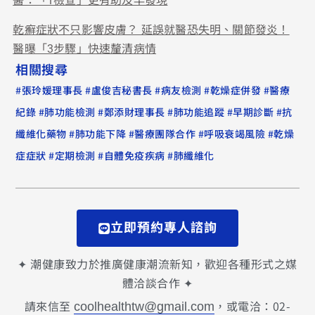
醫：「1檢查」更有助及早發現
乾癬症狀不只影響皮膚？ 延誤就醫恐失明、關節發炎！
醫曝「3步驟」快速釐清病情
相關搜尋
#
#
#
#
#
張玲媛理事長
盧俊吉秘書長
病友檢測
乾燥症併發
醫療
#
#
#
#
#
紀錄
肺功能檢測
鄭添財理事長
肺功能追蹤
早期診斷
抗
#
#
#
#
纖維化藥物
肺功能下降
醫療團隊合作
呼吸衰竭風險
乾燥
#
#
#
症症狀
定期檢測
自體免疫疾病
肺纖維化
立即預約專人諮詢
✦ 潮健康致力於推廣健康潮流新知，歡迎各種形式之媒
體洽談合作 ✦
請來信至
，或電洽：02-
coolhealthtw@gmail.com