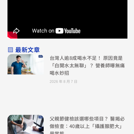
▧ 最新文章
台灣人逾8成喝水不足！ 原因竟是
「白開水太無聊」？ 營養師曝無痛
喝水妙招
2026 年 8 月 7 日
父親節健檢該選哪些項目？ 醫揭必
做檢查：40歲以上「攝護腺肥大」
是常態