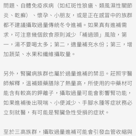
問題、自體免疫疾病（如紅斑性狼瘡、類風濕性關節
炎、乾癬）、懷孕、小朋友，或是正在感冒中的族群
都不建議攝取過量傳統冬令進補。如果真有進補需
求，可注意幾個飲食原則減少「補過頭」風險，第
一，湯不要喝太多；第二，適量補充水份；第三，增
加蔬菜、水果和纖維攝取量。
另外，腎臟病族群也屬於過量進補的禁忌。莊照宇醫
師解釋，溫補類藥膳除了熱量高，所使用的中藥材可
能含有較高的鉀離子，攝取過量可能會影響腎功能，
如果進補後出現喘、小便減少、手腳水腫等症狀務必
立刻就醫，有可能是腎臟急性受損的症狀。
至於三高族群，攝取過量進補可能會引發血管收縮與