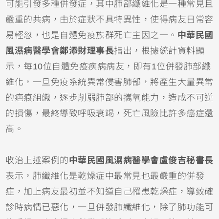
可能引發多種併發症，其中肺部纖維化是一種常見且
嚴重的共病，由於症狀不具特異性，使得病友日常容
易輕忽，也是自體免疫族群死亡主因之一。
中華民國
風濕病醫學會鄭添財理事長
指出，根據統計資料顯
示，每10位自體免疫疾病病友，即有1位併發肺部纖
維化，一旦免疫系統異常侵害肺部，將產生大量異常
的疤痕組織，逐步削弱肺部的攜氧能力，造成不可逆
的損傷，最終導致呼吸衰竭，死亡風險比許多癌症還
高。
收治上述案例的
中華民國風濕病醫學會盧俊吉秘書長
表示，肺纖維化是乾燥症中最常見也最嚴重的併發
症，加上病友最初並不知道自己罹患乾燥症，導致確
診時病情已惡化，一旦併發肺纖維化，除了肺功能可