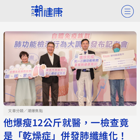
文章分類／
潮爆焦點
他爆瘦12公斤就醫，一檢查竟
是「乾燥症」併發肺纖維化！