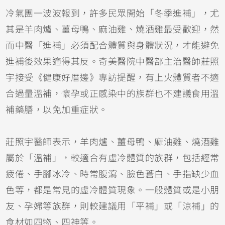
冷氣團一波波報到，許多民眾開始「冬季進補」，尤
其是羊肉爐、薑母鴨、麻油雞、燒酒雞最受歡迎，然
而中醫「進補」必須配合體質與身體狀況，才能避免
進補後效果適得其反。奇美醫院中醫部主治醫師莊照
宇接受《健康好厝邊》專訪提醒，有上火體質者不適
合過量溫補，懷孕或正感染中的族群也不建議食用溫
補藥膳，以免加重症狀。
莊照宇醫師表示，羊肉爐、薑母鴨、麻油雞、燒酒雞
屬於「溫補」，較適合有虛冷體質的族群，包括經常
疲倦、手腳冰冷、時常腹瀉、臉色蒼白、手指缺少血
色等，都是常見的虛冷體質現象。一般體質或是小朋
友、孕婦等族群，則較建議用「平補」或「涼補」的
食材如四物、四神等。