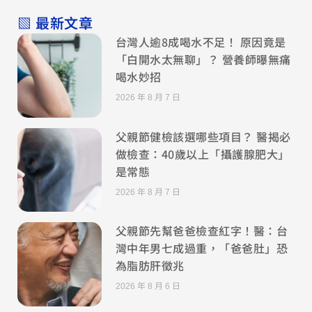
▧ 最新文章
台灣人逾8成喝水不足！ 原因竟是
「白開水太無聊」？ 營養師曝無痛
喝水妙招
2026 年 8 月 7 日
父親節健檢該選哪些項目？ 醫揭必
做檢查：40歲以上「攝護腺肥大」
是常態
2026 年 8 月 7 日
父親節先幫爸爸檢查紅字！醫：台
灣中年男七成過重，「爸爸肚」恐
為脂肪肝徵兆
2026 年 8 月 6 日