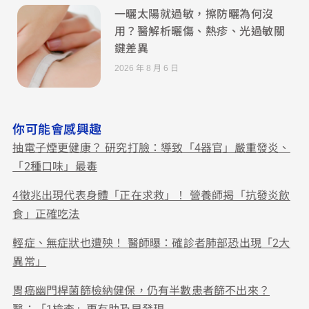
一曬太陽就過敏，擦防曬為何沒
用？醫解析曬傷、熱疹、光過敏關
鍵差異
2026 年 8 月 6 日
你可能會感興趣
抽電子煙更健康？ 研究打臉：導致「4器官」嚴重發炎、
「2種口味」最毒
4徵兆出現代表身體「正在求救」！ 營養師揭「抗發炎飲
食」正確吃法
輕症、無症狀也遭殃！ 醫師曝：確診者肺部恐出現「2大
異常」
胃癌幽門桿菌篩檢納健保，仍有半數患者篩不出來？