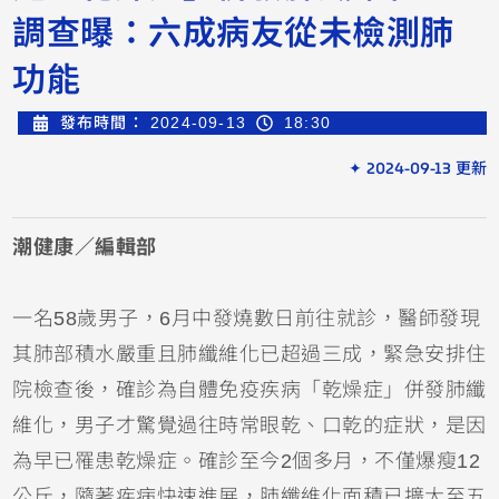
調查曝：六成病友從未檢測肺
功能
發布時間：
2024-09-13
18:30
✦ 2024-09-13 更新
潮健康／編輯部
一名58歲男子，6月中發燒數日前往就診，醫師發現
其肺部積水嚴重且肺纖維化已超過三成，緊急安排住
院檢查後，確診為自體免疫疾病「乾燥症」併發肺纖
維化，男子才驚覺過往時常眼乾、口乾的症狀，是因
為早已罹患乾燥症。確診至今2個多月，不僅爆瘦12
公斤，隨著疾病快速進展，肺纖維化面積已擴大至五