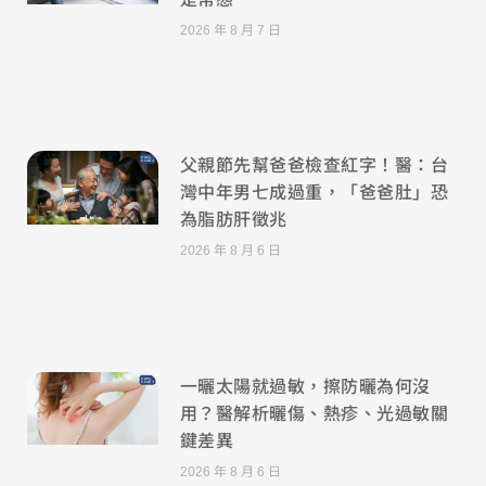
2026 年 8 月 7 日
父親節先幫爸爸檢查紅字！醫：台
灣中年男七成過重，「爸爸肚」恐
為脂肪肝徵兆
2026 年 8 月 6 日
一曬太陽就過敏，擦防曬為何沒
用？醫解析曬傷、熱疹、光過敏關
鍵差異
2026 年 8 月 6 日