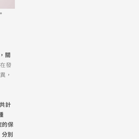
。
，關
在發
異，
者共計
種
症的保
，分別