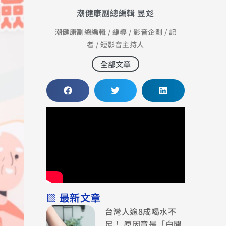
潮健康副總編輯 昱彣
潮健康副總編輯 / 編導 / 影音企劃 / 記
者 / 短影音主持人
全部文章
▧ 最新文章
台灣人逾8成喝水不
足！ 原因竟是「白開