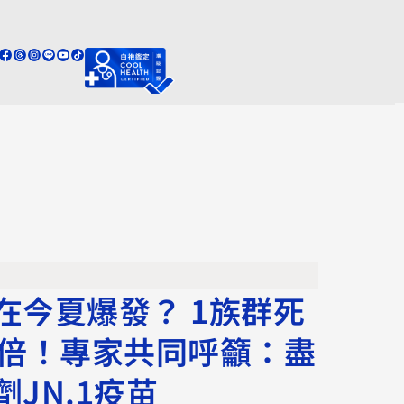
在今夏爆發？ 1族群死
7倍！專家共同呼籲：盡
JN.1疫苗