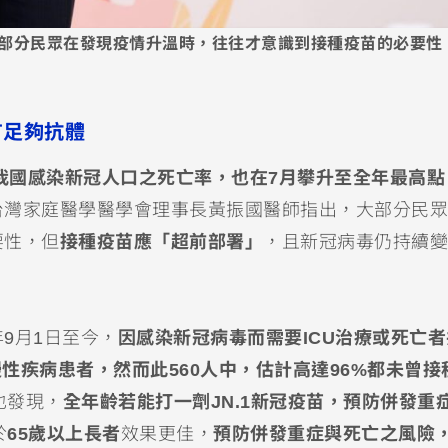
部分民眾在發現疫情升溫時，往往才意識到接種疫苗的必要性
有足夠抗體
我國感染新冠人口之死亡率，也在7月攀升至全年最高點
台灣家庭醫學醫學會理事長黃振國醫師指出，大部分民眾
要性，但
接種疫苗應「超前部署」
，且新冠病毒仍持續變
9月1日至今，
因感染新冠病毒而需要ICU治療或死亡
為慢性疾病患者，然而此560人中，估計高達96%都未曾接
也發現，
全年齡若能打一劑JN.1新冠疫苗，預防併發重
於
65歲以上長者
效果更佳，
預防併發重症與死亡之風險