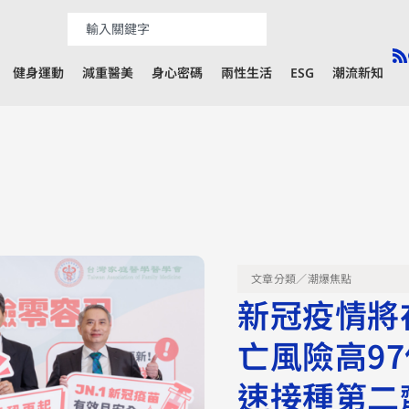
健身運動
減重醫美
身心密碼
兩性生活
ESG
潮流新知
文章分類／
潮爆焦點
新冠疫情將
亡風險高9
速接種第二劑