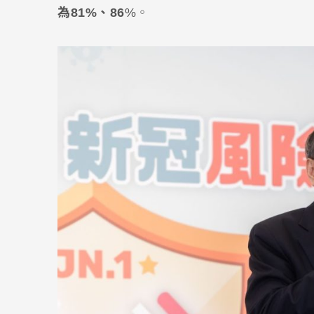
為81%、86
%。