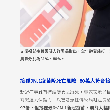
▲衛福部疾管署莊人祥署長指出，全年齡若能打一劑
風險分別為81%、86%。
接種JN.1疫苗降死亡風險 80萬人符
新冠病毒雖有持續變異之跡象，專家表示以目
有效達到保護力。疾管署急性傳染病組組長
97倍，但接種最新JN.1新冠疫苗，則能大