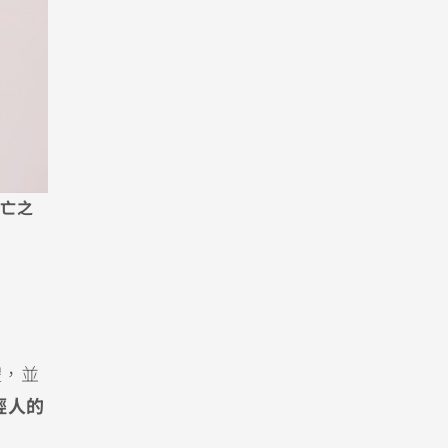
死亡之
體，並
輕人的