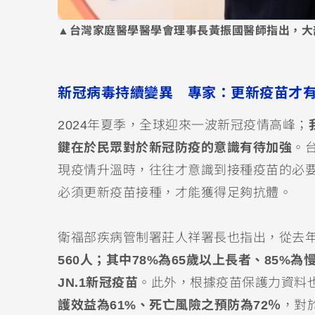
▲台灣家庭醫學醫學會理事長黃振國醫師指出，大
新冠病毒持續變異 專家：更新疫苗才
2024年夏季，全球迎來一波新冠疫情高峰；
鍵在於民眾對於新冠防疫的意識有待加強
。
現疫情升溫時，往往才意識到接種疫苗的必
必須更新疫苗接種，才能獲得足夠抗體。
衛福部疾病管制署莊人祥署長也指出，從去年
560人；其中78%為65歲以上長者、85%
JN.1新冠疫苗
。此外，根據疫苗保護力資料
護效益為61%、死亡風險之預防為72％
，對