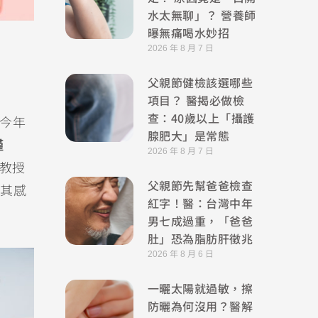
水太無聊」？ 營養師
曝無痛喝水妙招
2026 年 8 月 7 日
父親節健檢該選哪些
項目？ 醫揭必做檢
查：40歲以上「攝護
；今年
腺肥大」是常態
僅
2026 年 8 月 7 日
教授
父親節先幫爸爸檢查
其感
紅字！醫：台灣中年
男七成過重，「爸爸
肚」恐為脂肪肝徵兆
2026 年 8 月 6 日
一曬太陽就過敏，擦
防曬為何沒用？醫解