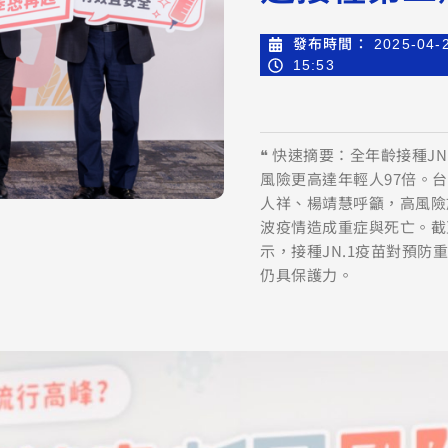
發布時間：
2025-04-
15:53
❝ 快速摘要：全年齡接種J
風險更高達年輕人97倍。
人祥、楊靖慧呼籲，高風險
波疫情造成重症與死亡。截
示，接種JN.1疫苗對預防
仍具保護力。