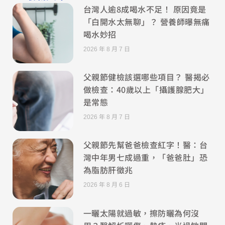
台灣人逾8成喝水不足！ 原因竟是
「白開水太無聊」？ 營養師曝無痛
喝水妙招
2026 年 8 月 7 日
父親節健檢該選哪些項目？ 醫揭必
做檢查：40歲以上「攝護腺肥大」
是常態
2026 年 8 月 7 日
父親節先幫爸爸檢查紅字！醫：台
灣中年男七成過重，「爸爸肚」恐
為脂肪肝徵兆
2026 年 8 月 6 日
一曬太陽就過敏，擦防曬為何沒