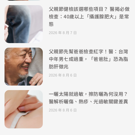
父親節健檢該選哪些項目？ 醫揭必做
檢查：40歲以上「攝護腺肥大」是常
態
2026 年 8 月 7 日
父親節先幫爸爸檢查紅字！醫：台灣
中年男七成過重，「爸爸肚」恐為脂
肪肝徵兆
2026 年 8 月 6 日
一曬太陽就過敏，擦防曬為何沒用？
醫解析曬傷、熱疹、光過敏關鍵差異
2026 年 8 月 6 日