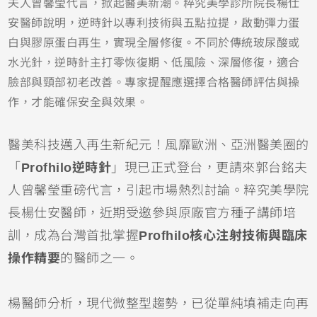
夫人曾馨瑩代言，掀起醫美新潮。粹究美學診所院長楊仕
安醫師說明，逆時針以專利技術與五點拉提，啟動彈力蛋
白與膠原蛋白再生，實現全層修復。不同於傳統玻尿酸或
水光針，逆時針主打零恢復期、低風險、深層修復，適合
臉部與頸部初老改善。專家提醒應選擇合格醫師評估與操
作，才能確保安全與效果。
醫美科技邁入再生新紀元！風靡歐洲、亞洲醫美圈的
「
Profhilo逆時針
」現已正式登台，更請來郭台銘夫
人曾馨瑩重磅代言，引起市場熱烈討論。粹究美學院
長楊仕安醫師，近期受邀參與原廠官方種子講師培
訓，成為台灣首批掌握
Profhilo核心注射技術與臨床
操作精要
的醫師之一。
楊醫師分析，現代微整型趨勢，已從單純填補走向再