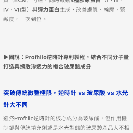
質（ECM）再建，同時啟動
4種膠原蛋白
（I、III、
IV、VII型）與
彈力蛋白
生成，改善膚質、輪廓、緊
緻度，一次到位。
▶圖說：Profhilo逆時針專利製程，結合不同分子量
打造具擴散滲透力的複合玻尿酸成分
突破傳統微整極限，逆時針 vs 玻尿酸 vs 水光
針大不同
雖然Profhilo逆時針的核心成分為玻尿酸，但作用機
制卻與傳統填充劑或是水光型態的玻尿酸產品大不相