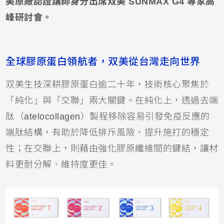
美原廠認證講師身分出席双美 SUNMAX G4 專家高
峰研討會。
全球膠原蛋白領航者，双美從台灣走向世界
双美生技深耕膠原蛋白逾二十年，技術核心聚焦於
「純化」與「交聯」兩大關鍵。在純化上，透過去端
肽（atelocollagen）製程移除容易引發免疫反應的
端肽結構，有助於降低排斥風險、提升施打的穩定
性；在交聯上，則藉由強化膠原纖維間的鍵結，讓材
料更耐分解、維持度更佳。