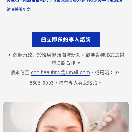
美生技
膠原蛋白植入劑
膚漾美
膚力原
膠原美學
眶周注
#
射
醫美針劑
立即預約專人諮詢
✦ 潮健康致力於推廣健康潮流新知，歡迎各種形式之媒
體洽談合作 ✦
請來信至
，或電洽：02-
coolhealthtw@gmail.com
6605-0993，將有專人與您接洽。