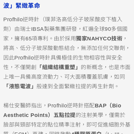
波」緊緻革命
Profhilo逆時針（璞菲洛高低分子玻尿酸皮下植入
劑）由瑞士IBSA製藥集團研發，紅遍全球90多個國
家，擁有65項專利。由於採用
獨家NAHYCO技術
，
將高、低分子玻尿酸動態結合，無添加任何交聯劑，
因此Profhilo逆時針具備極佳的生物相容性與安全
性，不僅開創
「組織結構重塑」
的新概念，也是市面
上唯一具備高度流動力、可大面積覆蓋肌膚，如同
「液態電波」
般達到全面緊緻拉提的再生針劑。
楊仕安醫師指出，Profhilo逆時針搭配
BAP（Bio
Aesthetic Points）五點拉提
的注射美學，僅需於
臉部與頸部特定的點位精準注射，即可促進細胞外基