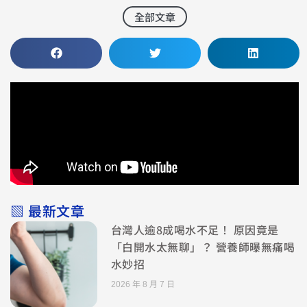
全部文章
▧ 最新文章
台灣人逾8成喝水不足！ 原因竟是
「白開水太無聊」？ 營養師曝無痛喝
水妙招
2026 年 8 月 7 日