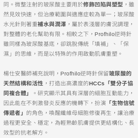
同。微整注射的玻尿酸主要用於
修飾凹陷與塑型
，雖
然見效快速，但治療範圍與適應症較為單一；玻尿酸
水光針則著重
補水與潤澤
，屬於表淺層的膚況調理，
對整體的老化幫助有限。相較之下，Profhilo逆時針
雖同樣為玻尿酸基底，卻跳脫傳統「填補」、「保
濕」的思維，而是以特殊的作用啟動肌膚重塑。
楊仕安醫師補充說明，Profhilo逆時針保留
玻尿酸的
天然結構和活性
，打造出高濃度的
HCCs「雙分子協
同複合體」
。研究顯示其具有深層的細胞互動能力，
因此能在不刺激發炎反應的機轉下，扮演
「生物信號
傳遞者」
的角色，喚醒纖維母細胞修復再生，讓治療
過程更安全、穩定，為輕熟齡肌膚提供更結構化、長
效型的抗老解方。