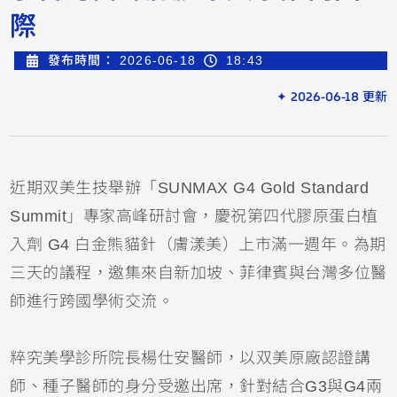
際
發布時間：
2026-06-18
18:43
✦ 2026-06-18 更新
近期双美生技舉辦「SUNMAX G4 Gold Standard
Summit」專家高峰研討會，慶祝第四代膠原蛋白植
入劑 G4 白金熊貓針（膚漾美）上市滿一週年。為期
三天的議程，邀集來自新加坡、菲律賓與台灣多位醫
師進行跨國學術交流。
粹究美學診所院長楊仕安醫師，以双美原廠認證講
師、種子醫師的身分受邀出席，針對結合G3與G4兩