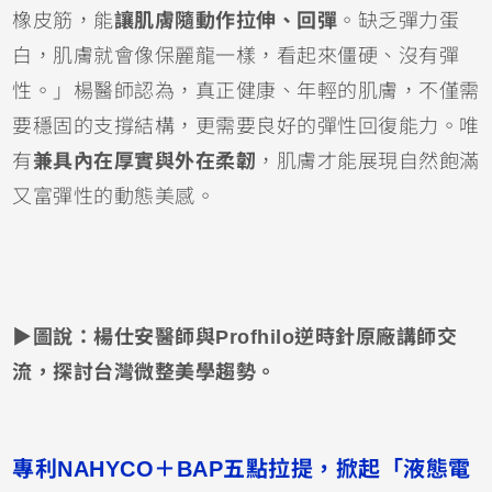
橡皮筋，能
讓肌膚隨動作拉伸、回彈
。缺乏彈力蛋
白，肌膚就會像保麗龍一樣，看起來僵硬、沒有彈
性。」楊醫師認為，真正健康、年輕的肌膚，不僅需
要穩固的支撐結構，更需要良好的彈性回復能力。唯
有
兼具內在厚實與外在柔韌
，肌膚才能展現自然飽滿
又富彈性的動態美感。
▶圖說：楊仕安醫師與Profhilo逆時針原廠講師交
流，探討台灣微整美學趨勢。
專利NAHYCO＋BAP五點拉提，掀起「液態電