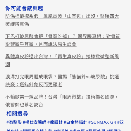
你可能會感興趣
防偽標籤攏系假！鳳凰電波「山寨雞」出沒，醫曝四大
破綻辨真偽
下巴打玻尿酸會把「骨頭吃掉」？ 醫界曝真相：對骨質
影響微乎其微，片面說法易生誤會
異體真皮粉退出台灣！「再生真皮粉」接棒掀微整新風
潮
淚溝打完眼周腫成眼袋？醫揭「熊貓針vs玻尿酸」挑選
訣竅：選錯針劑反而更顯老
不輸歐美一線品牌！台灣「眼周微整」技術揚名國際，
俄醫師也慕名訪台
相關搜尋
#
#
#
#
#
#
微整形
楊仕安醫師
熊貓針
白金熊貓針
SUNMAX G4
双
#
#
#
#
#