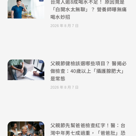
台灣人逾8成喝水不足！ 原因竟是
「白開水太無聊」？ 營養師曝無痛
喝水妙招
2026 年 8 月 7 日
父親節健檢該選哪些項目？ 醫揭必
做檢查：40歲以上「攝護腺肥大」
是常態
2026 年 8 月 7 日
父親節先幫爸爸檢查紅字！醫：台
灣中年男七成過重，「爸爸肚」恐