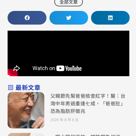
全部文章
▧ 最新文章
父親節先幫爸爸檢查紅字！醫：台
灣中年男過重達七成，「爸爸肚」
恐為脂肪肝徵兆
2026 年 8 月 6 日