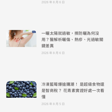
2026 年 8 月 6 日
一曬太陽就過敏，擦防曬為何沒
用？醫解析曬傷、熱疹、光過敏關
鍵差異
2026 年 8 月 6 日
冷凍藍莓爆搶購潮！ 是超級食物還
是智商稅？ 花青素實證好處一次看
懂
2026 年 8 月 5 日