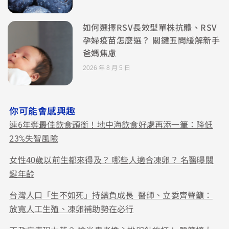
如何選擇RSV長效型單株抗體、RSV
孕婦疫苗怎麼選？ 關鍵五問緩解新手
爸媽焦慮
2026 年 8 月 5 日
你可能會感興趣
連6年奪最佳飲食頭銜！地中海飲食好處再添一筆：降低
23%失智風險
女性40歲以前生都來得及？ 哪些人適合凍卵？ 名醫曝關
鍵年齡
台灣人口「生不如死」持續負成長 醫師、立委齊聲籲：
放寬人工生殖、凍卵補助勢在必行