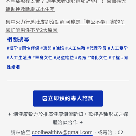
不孕症療程太苦？ 逾半患者擔心排卵針施打！ 醫籲擴大
補助挽救斷崖式出生率
集中火力行房肚皮卻沒動靜 可能是「老公不舉」害的？
醫詳解男性不孕2大原因
相關搜尋
#
#
#
#
#
#
#
懷孕
同性伴侶
凍卵
晚婚
人工生殖
代理孕母
人工受孕
#
#
#
#
#
#
#
人工生殖法
單身女性
兒童權益
晚育
物化女性
平權
同
性婚姻
立即預約專人諮詢
✦ 潮健康致力於推廣健康潮流新知，歡迎各種形式之媒
體洽談合作 ✦
請來信至
，或電洽：02-
coolhealthtw@gmail.com