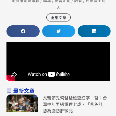
潮健康副總編輯 / 編導 / 影音企劃 / 記者 / 短影音主持
人
全部文章
▧ 最新文章
父親節先幫爸爸檢查紅字！醫：台
灣中年男過重達七成，「爸爸肚」
恐為脂肪肝徵兆