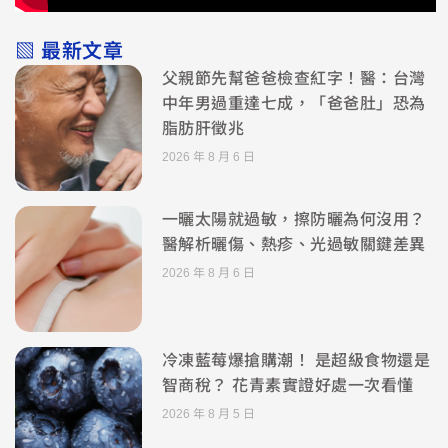
▧ 最新文章
父親節先幫爸爸檢查紅字！醫：台灣
中年男過重達七成，「爸爸肚」恐為
脂肪肝徵兆
2026 年 8 月 6 日
一曬太陽就過敏，擦防曬為何沒用？
醫解析曬傷、熱疹、光過敏關鍵差異
2026 年 8 月 6 日
冷凍藍莓爆搶購潮！ 是超級食物還是
智商稅？ 花青素實證好處一次看懂
2026 年 8 月 5 日