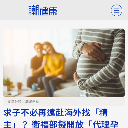
文章分類／
潮爆焦點
求子不必再遠赴海外找「精
主」？ 衛福部擬開放「代理孕