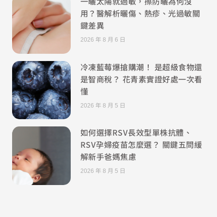
一曬太陽就過敏，擦防曬為何沒
用？醫解析曬傷、熱疹、光過敏關
鍵差異
2026 年 8 月 6 日
冷凍藍莓爆搶購潮！ 是超級食物還
是智商稅？ 花青素實證好處一次看
懂
2026 年 8 月 5 日
如何選擇RSV長效型單株抗體、
RSV孕婦疫苗怎麼選？ 關鍵五問緩
解新手爸媽焦慮
2026 年 8 月 5 日