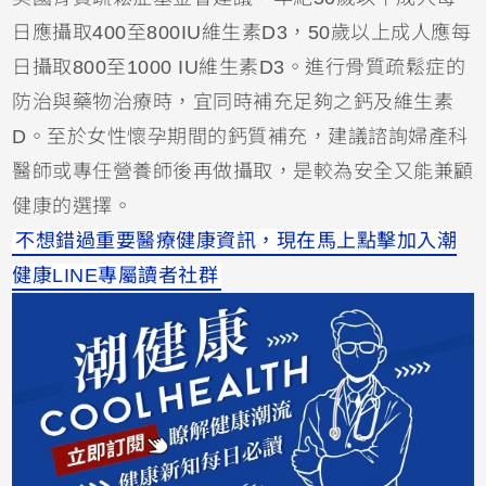
日應攝取400至800IU維生素D3，50歲以上成人應每
日攝取800至1000 IU維生素D3。進行骨質疏鬆症的
防治與藥物治療時，宜同時補充足夠之鈣及維生素
D。至於女性懷孕期間的鈣質補充，建議諮詢婦產科
醫師或專任營養師後再做攝取，是較為安全又能兼顧
健康的選擇。
不想錯過重要醫療健康資訊，現在馬上點擊加入潮
健康LINE專屬讀者社群