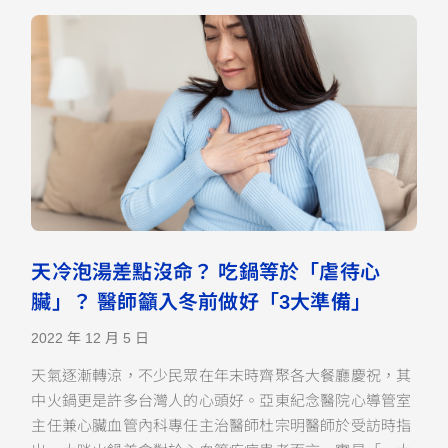
天冷泡湯差點沒命？ 吃鍋等於「虐待心
臟」？ 醫師籲入冬前做好「3大準備」
2022 年 12 月 5 日
天氣逐漸轉涼，不少民眾在年末時齊聚各大餐廳慶祝，其
中火鍋更是許多台灣人的心頭好。亞東紀念醫院心導管室
主任兼心臟血管內科專任主治醫師杜宗明醫師於受訪時指