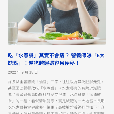
吃「水煮餐」其實不會瘦？ 營養師曝「6大
缺點」：越吃越餓還容易便秘！
2022 年 9 月 15 日
許多減重者聽聞「油脂」二字，往往以為其為肥胖元兇，
甚至因此餐餐改吃「水煮餐」。水煮餐真的有助於減肥
嗎？高敏敏營養師於社群貼文澄清，水煮餐屬「無油飲
食」的一種，看似清淡健康，實是減肥的一大地雷。長期
吃水煮餐將會導致哪些後果？高敏敏營養師列舉如下：容
易便秘、荷爾蒙失調、缺少飽足感、缺乏油脂、骨質密度