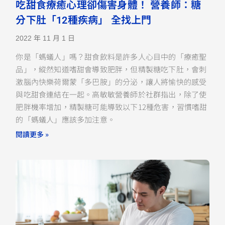
吃甜食療癒心理卻傷害身體！ 營養師：糖
分下肚「12種疾病」 全找上門
2022 年 11 月 1 日
你是「螞蟻人」嗎？甜食飲料是許多人心目中的「療癒聖
品」，縱然知道嗜甜會導致肥胖，但精製糖吃下肚，會刺
激腦內快樂荷爾蒙「多巴胺」的分泌，讓人將愉快的感受
與吃甜食連結在一起。高敏敏營養師於社群指出，除了使
肥胖機率增加，精製糖可能導致以下12種危害，習慣嗜甜
的「螞蟻人」應該多加注意。
閱讀更多 »