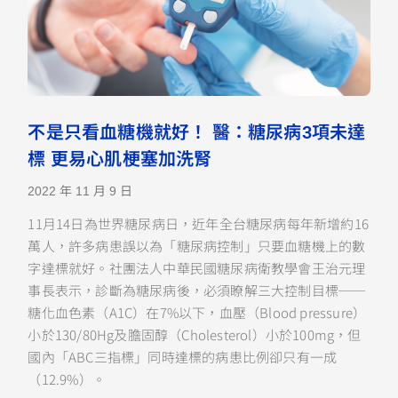
不是只看血糖機就好！ 醫：糖尿病3項未達
標 更易心肌梗塞加洗腎
2022 年 11 月 9 日
11月14日為世界糖尿病日，近年全台糖尿病每年新增約16
萬人，許多病患誤以為「糖尿病控制」只要血糖機上的數
字達標就好。社團法人中華民國糖尿病衛教學會王治元理
事長表示，診斷為糖尿病後，必須瞭解三大控制目標──
糖化血色素（A1C）在7%以下，血壓（Blood pressure）
小於130/80Hg及膽固醇（Cholesterol）小於100mg，但
國內「ABC三指標」同時達標的病患比例卻只有一成
（12.9%）。