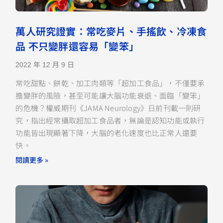
萬人研究證實：常吃麥片、手搖飲、冷凍食
品 不只變胖還容易「變笨」
2022 年 12 月 9 日
常吃甜點、餅乾、加工肉類等「超加工食品」，不僅要承
擔變胖的風險，甚至可能讓大腦功能衰退、面臨「變笨」
的危機？權威期刊《JAMA Neurology》日前刊載一則研
究，指出經常攝取超加工食品者，無論是認知功能或執行
功能皆出現顯著下降，大腦的老化速度也比正常人還要
快。
閱讀更多 »