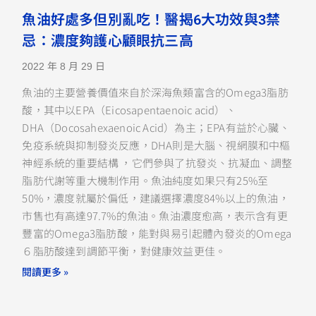
魚油好處多但別亂吃！醫揭6大功效與3禁
忌：濃度夠護心顧眼抗三高
2022 年 8 月 29 日
魚油的主要營養價值來自於深海魚類富含的Omega3脂肪
酸，其中以EPA（Eicosapentaenoic acid）、
DHA（Docosahexaenoic Acid）為主；EPA有益於心臟、
免疫系統與抑制發炎反應，DHA則是大腦、視網膜和中樞
神經系統的重要結構 ，它們參與了抗發炎、抗凝血、調整
脂肪代謝等重大機制作用。魚油純度如果只有25%至
50%，濃度就屬於偏低，建議選擇濃度84%以上的魚油，
市售也有高達97.7%的魚油。魚油濃度愈高，表示含有更
豐富的Omega3脂肪酸，能對與易引起體內發炎的Omega
６脂肪酸達到調節平衡，對健康效益更佳。
閱讀更多 »