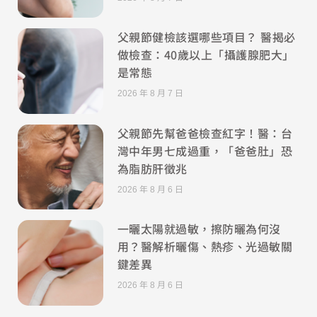
父親節健檢該選哪些項目？ 醫揭必
做檢查：40歲以上「攝護腺肥大」
是常態
2026 年 8 月 7 日
父親節先幫爸爸檢查紅字！醫：台
灣中年男七成過重，「爸爸肚」恐
為脂肪肝徵兆
2026 年 8 月 6 日
一曬太陽就過敏，擦防曬為何沒
用？醫解析曬傷、熱疹、光過敏關
鍵差異
2026 年 8 月 6 日