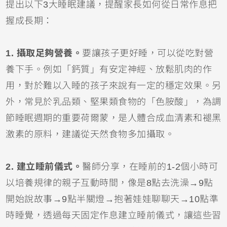
提出以下3大睡眠建議，提醒家長如何從日常作息把
握成長期：
1. 攝取足夠營養。
要讓孩子更好睡，可以從吃對營
養下手。例如「鈣質」有安定神經、放鬆肌肉的作
用，對於難以入睡的孩子來說有一定的穩定效果。另
外，常見於乳品類、堅果類食物的「色胺酸」，為調
節睡眠週期的重要荷爾蒙，是人體合成血清素和褪黑
激素的原料，建議從天然食物多加攝取。
2. 建立睡前儀式。
醫師分享，在睡前的1-2個小時可
以培養規律的親子互動時間，像是8點去洗澡→9點
開始說故事→9點半關燈→抱著娃娃聊聊天→10點準
時睡覺，透過每天固定作息建立睡前儀式，讓這些習