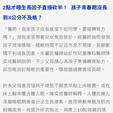
2點才睡生長因子直接砍半！ 孩子青春期沒長
到X公分不及格？
「醫師，我家孩子成長進度不如同學，要喝轉骨方
嗎？」常有家長帶著兒女焦急就診，經醫師詢問發現
孩子常常晚睡、睡眠時間不足且作息不規律，長期累
積不利成長因素。禾馨民權婦幼診所兒童專科醫師陳
奕成醫師說明，不少父母精心為孩子準備轉骨秘方，
卻忽略良好睡眠的重要性，導致錯過寶貴成長期。
許多父母會苦惱孩子總是不願意早點上床睡覺，或在
床上翻來覆去難入眠。陳奕成醫師解釋，人體在進入
深層睡眠期後會分泌生長激素，進而帶動骨骼及肌肉
組織成長。有國外研究指出，與晚上10點就寢的情