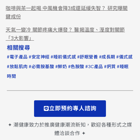
咖啡與茶一起喝 中風機會降3成還延緩失智？ 研究曝關
鍵成份
天氣一變冷 關節疼痛大爆發？ 醫揭溫度、溼度對關節
「3大影響」
相關搜尋
#
#
#
#
#
#
電子產品
安定神經
睡前儀式感
舒眠營養
成長期
儀式感
#
#
#
#
#
#
#
放鬆肌肉
必需胺基酸
鮮奶
色胺酸
3C產品
鈣質
睡眠
時間
立即預約專人諮詢
✦ 潮健康致力於推廣健康潮流新知，歡迎各種形式之媒
體洽談合作 ✦