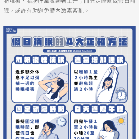
肪堆積、脂肪肝風險顯著上升；而充足睡眠或假日補
眠，或許有助避免體內激素紊亂。