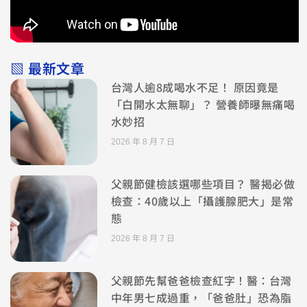
▧ 最新文章
台灣人逾8成喝水不足！ 原因竟是
「白開水太無聊」？ 營養師曝無痛喝
水妙招
2026 年 8 月 7 日
父親節健檢該選哪些項目？ 醫揭必做
檢查：40歲以上「攝護腺肥大」是常
態
2026 年 8 月 7 日
父親節先幫爸爸檢查紅字！醫：台灣
中年男七成過重，「爸爸肚」恐為脂