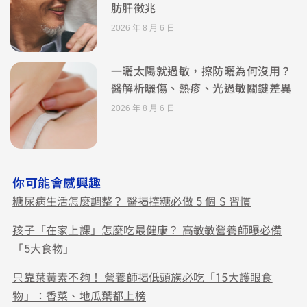
肪肝徵兆
2026 年 8 月 6 日
一曬太陽就過敏，擦防曬為何沒用？
醫解析曬傷、熱疹、光過敏關鍵差異
2026 年 8 月 6 日
你可能會感興趣
糖尿病生活怎麼調整？ 醫揭控糖必做 5 個 S 習慣
孩子「在家上課」怎麼吃最健康？ 高敏敏營養師曝必備
「5大食物」
只靠葉黃素不夠！ 營養師揭低頭族必吃「15大護眼食
物」：香菜、地瓜葉都上榜