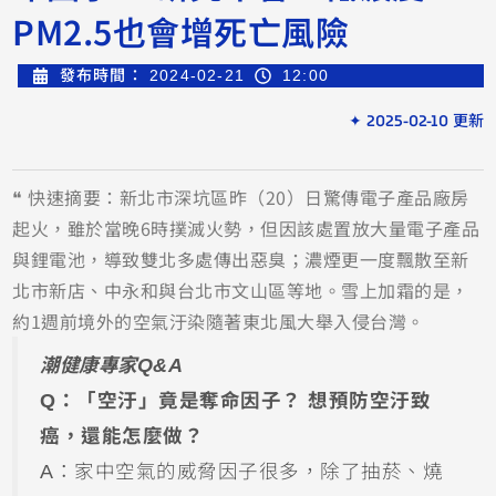
PM2.5也會增死亡風險
發布時間：
2024-02-21
12:00
✦ 2025-02-10 更新
❝ 快速摘要：新北市深坑區昨（20）日驚傳電子產品廠房
起火，雖於當晚6時撲滅火勢，但因該處置放大量電子產品
與鋰電池，導致雙北多處傳出惡臭；濃煙更一度飄散至新
北市新店、中永和與台北市文山區等地。雪上加霜的是，
約1週前境外的空氣汙染隨著東北風大舉入侵台灣。
潮健康專家Q&A
Q：「空汙」竟是奪命因子？ 想預防空汙致
癌，還能怎麼做？
A：家中空氣的威脅因子很多，除了抽菸、燒