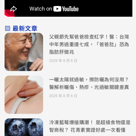
▧ 最新文章
父親節先幫爸爸檢查紅字！醫：台灣
中年男過重達七成，「爸爸肚」恐為
脂肪肝徵兆
2026 年 8 月 6 日
一曬太陽就過敏，擦防曬為何沒用？
醫解析曬傷、熱疹、光過敏關鍵差異
2026 年 8 月 6 日
冷凍藍莓爆搶購潮！ 是超級食物還是
智商稅？ 花青素實證好處一次看懂