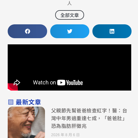
人
全部文章
▧ 最新文章
父親節先幫爸爸檢查紅字！醫：台
灣中年男過重達七成，「爸爸肚」
恐為脂肪肝徵兆
2026 年 8 月 6 日