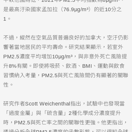
是最高汙染國家孟加拉（76.9μg/m³）的近10分之
1。
不過，縱然在空氣品質普遍良好的加拿大，空汙仍影
響著當地居民的平均壽命。研究結果顯示，若室外
PM2.5濃度平均增加10μg/m³，與非意外死亡風險提
升8%有關。即使將吸菸、飲酒、BMI、運動與飲食
習慣納入考量，PM2.5與死亡風險間仍有顯著的關聯
性。
研究作者Scott Weichenthal指出，試驗中也發現當
「過度金屬」與「硫含量」2種化學成分濃度提升
時，PM2.5與死亡率之間的關聯性更強。他更指出，
透過分析全球PM2.5濃度的函數形態，可以得知全球