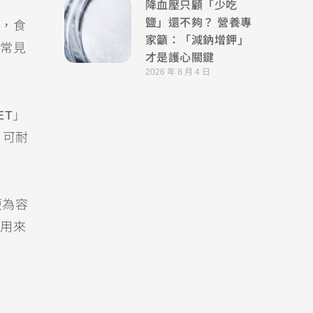
降血壓只顧「少吃
鹽」還不夠？ 營養專
，食
家籲：「減鈉增鉀」
常見
才是護心關鍵
2026 年 8 月 4 日
ET」
，可耐
更為容
用來