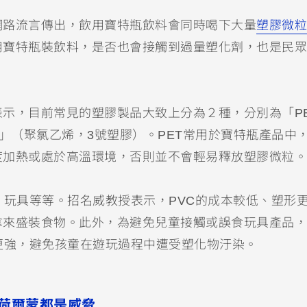
網路流言傳出，飲用寶特瓶飲料會同時喝下大量
塑膠微粒
用寶特瓶裝飲料，是否也會接觸到過量塑化劑，也是民眾
示，目前常見的塑膠製品大致上分為２種，分別為「P
C」（聚氯乙烯，3號塑膠）。PET常用於寶特瓶產品中
度加熱或處於高溫環境，否則並不會輕易釋放塑膠微粒。
、玩具等等。招名威教授表示，PVC的成本較低、塑形
拿來盛裝食物。此外，為避免兒童接觸或誤食玩具產品，
更強，避免孩童在遊玩過程中遭受塑化物汙染。
境荷爾蒙都是威脅