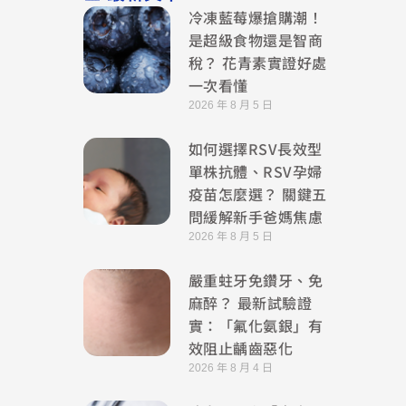
冷凍藍莓爆搶購潮！
是超級食物還是智商
稅？ 花青素實證好處
一次看懂
2026 年 8 月 5 日
如何選擇RSV長效型
單株抗體、RSV孕婦
疫苗怎麼選？ 關鍵五
問緩解新手爸媽焦慮
2026 年 8 月 5 日
嚴重蛀牙免鑽牙、免
麻醉？ 最新試驗證
實：「氟化氨銀」有
效阻止齲齒惡化
2026 年 8 月 4 日