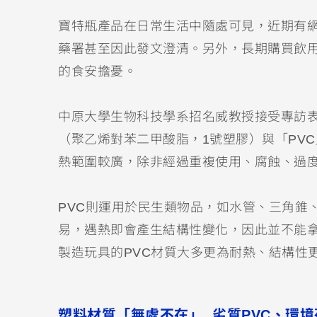
寶特瓶產品在日常生活中隨處可見，近期有
藥署甚至因此發文澄清。另外，長期購買飲
的食安擔憂。
中原大學生物科技學系招名威教授接受專訪表
（聚乙烯對苯二甲酸脂，1號塑膠）與「PV
熱範圍較廣，除非經過重複使用、腐蝕、過
PVC則運用於民生類物品，如水管、三角錐
易，遇熱即會產生結構性變化，因此並不能
製造玩具的PVC材質大多更為耐熱、結構性
塑料材質「無處不在」 劣質PVC、環