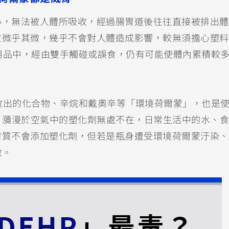
小，無法被人體所吸收，經過腸胃道後往往直接被排出
粒微乎其微，幾乎不會對人體造成影響，較無須擔心塑
用品中，經由雙手觸碰或誤食，仍有可能使體內累積較
放出的化合物、辛烷和戴奧辛等「環境荷爾蒙」，也是
，瀰漫於空氣中的塑化劑無處不在，日常生活中的水、食
材質不會添加塑化劑，但若是瓶身遭受環境荷爾蒙汙染
數。