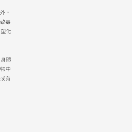
體外。
料致毒
多塑化
使身體
物中
、或有