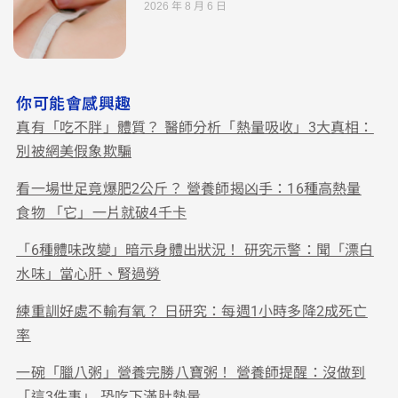
2026 年 8 月 6 日
你可能會感興趣
真有「吃不胖」體質？ 醫師分析「熱量吸收」3大真相：
別被網美假象欺騙
看一場世足竟爆肥2公斤？ 營養師揭凶手：16種高熱量
食物 「它」一片就破4千卡
「6種體味改變」暗示身體出狀況！ 研究示警：聞「漂白
水味」當心肝、腎過勞
練重訓好處不輸有氧？ 日研究：每週1小時多降2成死亡
率
一碗「臘八粥」營養完勝八寶粥！ 營養師提醒：沒做到
「這3件事」 恐吃下滿肚熱量