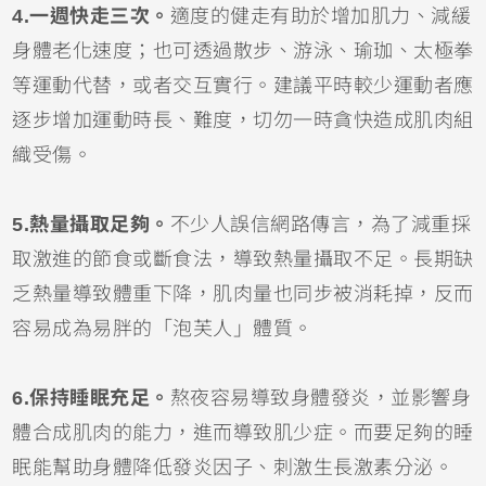
4.一週快走三次。
適度的健走有助於增加肌力、減緩
身體老化速度；也可透過散步、游泳、瑜珈、太極拳
等運動代替，或者交互實行。建議平時較少運動者應
逐步增加運動時長、難度，切勿一時貪快造成肌肉組
織受傷。
5.熱量攝取足夠。
不少人誤信網路傳言，為了減重採
取激進的節食或斷食法，導致熱量攝取不足。長期缺
乏熱量導致體重下降，肌肉量也同步被消耗掉，反而
容易成為易胖的「泡芙人」體質。
6.保持睡眠充足。
熬夜容易導致身體發炎，並影響身
體合成肌肉的能力，進而導致肌少症。而要足夠的睡
眠能幫助身體降低發炎因子、刺激生長激素分泌。