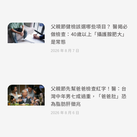
父親節健檢該選哪些項目？ 醫揭必
做檢查：40歲以上「攝護腺肥大」
是常態
2026 年 8 月 7 日
父親節先幫爸爸檢查紅字！醫：台
灣中年男七成過重，「爸爸肚」恐
為脂肪肝徵兆
2026 年 8 月 6 日