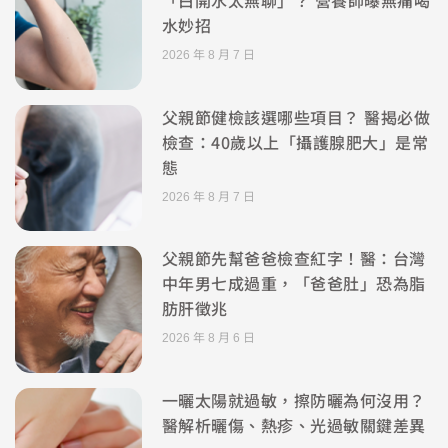
「白開水太無聊」？ 營養師曝無痛喝
水妙招
2026 年 8 月 7 日
父親節健檢該選哪些項目？ 醫揭必做
檢查：40歲以上「攝護腺肥大」是常
態
2026 年 8 月 7 日
父親節先幫爸爸檢查紅字！醫：台灣
中年男七成過重，「爸爸肚」恐為脂
肪肝徵兆
2026 年 8 月 6 日
一曬太陽就過敏，擦防曬為何沒用？
醫解析曬傷、熱疹、光過敏關鍵差異