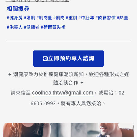
相關搜尋
#
#
#
#
#
#
#
#
健身房
增肌
肌肉量
肌肉
重訓
中壯年
飲食習慣
熱量
#
#
#
泡芙人
健康老
荷爾蒙失衡
立即預約專人諮詢
✦ 潮健康致力於推廣健康潮流新知，歡迎各種形式之媒
體洽談合作 ✦
請來信至
，或電洽：02-
coolhealthtw@gmail.com
6605-0993，將有專人與您接洽。