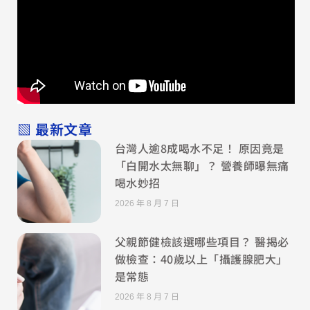
▧ 最新文章
台灣人逾8成喝水不足！ 原因竟是
「白開水太無聊」？ 營養師曝無痛
喝水妙招
2026 年 8 月 7 日
父親節健檢該選哪些項目？ 醫揭必
做檢查：40歲以上「攝護腺肥大」
是常態
2026 年 8 月 7 日