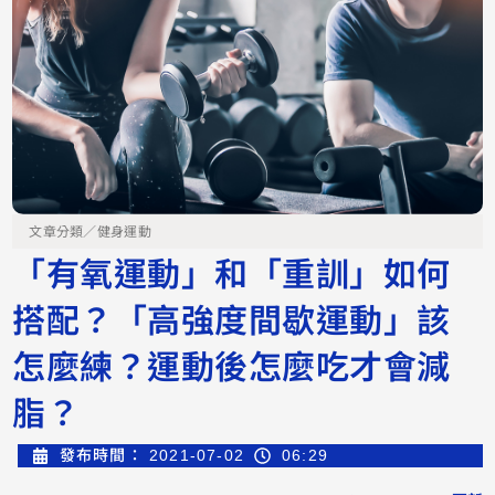
文章分類／
健身運動
「有氧運動」和「重訓」如何
搭配？「高強度間歇運動」該
怎麼練？運動後怎麼吃才會減
脂？
發布時間：
2021-07-02
06:29