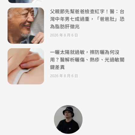
父親節先幫爸爸檢查紅字！醫：台
灣中年男七成過重，「爸爸肚」恐
為脂肪肝徵兆
2026 年 8 月 6 日
一曬太陽就過敏，擦防曬為何沒
用？醫解析曬傷、熱疹、光過敏關
鍵差異
2026 年 8 月 6 日