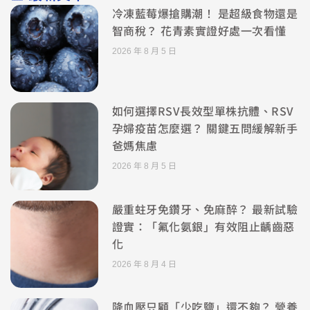
冷凍藍莓爆搶購潮！ 是超級食物還是
智商稅？ 花青素實證好處一次看懂
2026 年 8 月 5 日
如何選擇RSV長效型單株抗體、RSV
孕婦疫苗怎麼選？ 關鍵五問緩解新手
爸媽焦慮
2026 年 8 月 5 日
嚴重蛀牙免鑽牙、免麻醉？ 最新試驗
證實：「氟化氨銀」有效阻止齲齒惡
化
2026 年 8 月 4 日
降血壓只顧「少吃鹽」還不夠？ 營養