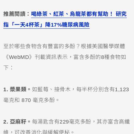
推薦閱讀：
喝綠茶、紅茶、烏龍茶都有幫助！ 研究
指「一天4杯茶」降17%糖尿病風險
至於哪些食物含有豐富的多酚？根據美國醫學媒體
《WebMD》刊載資訊表示，富含多酚的8種食物如
下：
1. 漿果類。
如藍莓、接骨木，每半杯分別含有1,123
毫克和 870 毫克多酚。
2. 亞麻籽。
每湯匙含有229毫克多酚，其亦富含高纖
維，可改善消化與緩解便秘。