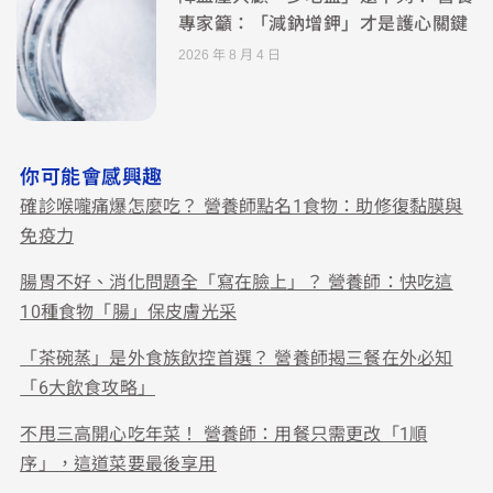
專家籲：「減鈉增鉀」才是護心關鍵
2026 年 8 月 4 日
你可能會感興趣
確診喉嚨痛爆怎麼吃？ 營養師點名1食物：助修復黏膜與
免疫力
腸胃不好、消化問題全「寫在臉上」？ 營養師：快吃這
10種食物「腸」保皮膚光采
「茶碗蒸」是外食族飲控首選？ 營養師揭三餐在外必知
「6大飲食攻略」
不甩三高開心吃年菜！ 營養師：用餐只需更改「1順
序」，這道菜要最後享用