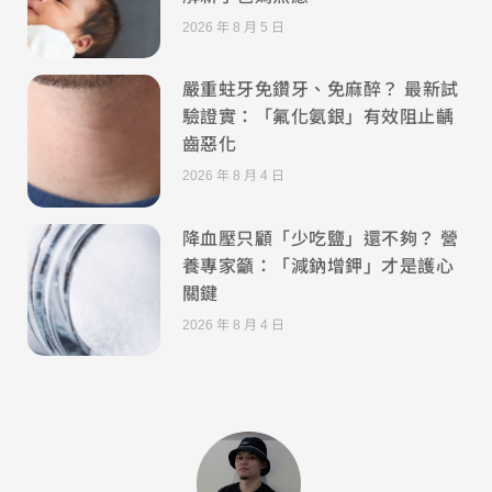
2026 年 8 月 5 日
嚴重蛀牙免鑽牙、免麻醉？ 最新試
驗證實：「氟化氨銀」有效阻止齲
齒惡化
2026 年 8 月 4 日
降血壓只顧「少吃鹽」還不夠？ 營
養專家籲：「減鈉增鉀」才是護心
關鍵
2026 年 8 月 4 日