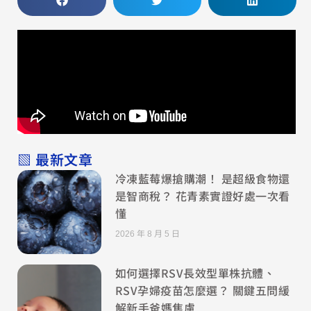
▧ 最新文章
冷凍藍莓爆搶購潮！ 是超級食物還
是智商稅？ 花青素實證好處一次看
懂
2026 年 8 月 5 日
如何選擇RSV長效型單株抗體、
RSV孕婦疫苗怎麼選？ 關鍵五問緩
解新手爸媽焦慮