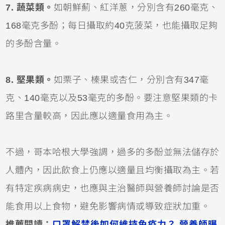
7. 蔬菜類。
如朝鮮薊、紅洋蔥，分別含有260毫克、
168毫克多酚；每日攝取約40克菠菜，也能攝取足夠
的多酚含量。
8. 堅果類。
如栗子、榛果或杏仁，分別含有347毫
克、140毫克以及53毫克的多酚。要注意堅果類的卡
路里含量較高，因此應以適量食用為主。
不過，哥本哈根大學強調，過多的多酚並無法儲存於
人體內，因此飲食上仍應以適量且均衡攝取為主。若
有特定疾病病史，也應與主治醫師與營養師討論是否
能食用以上食物，避免影響病情或導致症狀加重。
推薦閱讀：
口罩解禁後如何維持免疫力？ 營養師曝