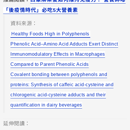
「後疫情時代」必吃5大營養素
資料來源：
Healthy Foods High in Polyphenols
Phenolic Acid–Amino Acid Adducts Exert Distinct
Immunomodulatory Effects in Macrophages
Compared to Parent Phenolic Acids
Covalent bonding between polyphenols and
proteins: Synthesis of caffeic acid-cysteine and
chlorogenic acid-cysteine adducts and their
quantification in dairy beverages
延伸閱讀：