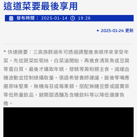
這道菜要最後享用
發布時間：
2025-01-14
19:26
✦ 2025-01-24 更新
❝ 快速摘要：三高族群過年可透過調整進食順序來享受年
菜，先從蔬菜如筍絲、白菜滷開始，再進食清蒸魚或豆腐
等蛋白質，最後才攝取年糕、發糕等澱粉類主食，減緩血
糖波動並控制總攝取量。張語希營養師建議，飯後零嘴應
選原味堅果、無糖海苔或莓果類，搭配無糖豆漿或國寶茶
等低熱量飲品，避開甜酒釀及含糖飲料等以降低健康負
擔。