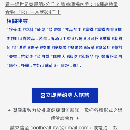
看一場世足竟爆肥2公斤？ 營養師揭凶手：16種高熱量
食物 「它」一片就破4千卡
相關搜尋
#
#
#
#
#
#
#
#
接骨木
香料
菠菜
漿果類
食品加工
拿鐵
拿鐵咖啡
抗
#
#
#
#
#
#
#
#
炎作用
肉製品
苦莓
啤酒
丁香
八角
可可粉
橄欖
朝鮮
#
#
#
#
#
#
#
#
薊
紅洋蔥
栗子
榛果
胺基酸
堅果類
蔬菜
癡呆症
茶飲
#
#
#
#
#
#
#
失智
抗發炎
蛋白質
咖啡因
脂肪
乳製品
β-類澱粉蛋白
#
#
#
#
#
#
綠茶
多酚
牛奶
薄荷
亞麻籽
氧化
立即預約專人諮詢
✦ 潮健康致力於推廣健康潮流新知，歡迎各種形式之媒
體洽談合作 ✦
請來信至
，或電洽：02-
coolhealthtw@gmail.com