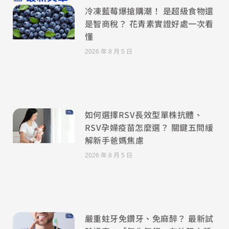
冷凍藍莓爆搶購潮！ 是超級食物還
是智商稅？ 花青素實證好處一次看
懂
2026 年 8 月 5 日
如何選擇RSV長效型單株抗體、
RSV孕婦疫苗怎麼選？ 關鍵五問緩
解新手爸媽焦慮
2026 年 8 月 5 日
嚴重蛀牙免鑽牙、免麻醉？ 最新試