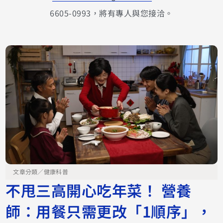
6605-0993，將有專人與您接洽。
文章分類／
健康科普
不甩三高開心吃年菜！ 營養
師：用餐只需更改「1順序」，