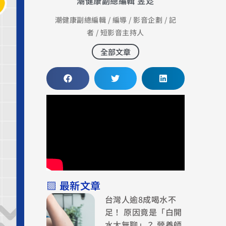
潮健康副總編輯 昱彣
潮健康副總編輯 / 編導 / 影音企劃 / 記
者 / 短影音主持人
全部文章
▧ 最新文章
台灣人逾8成喝水不
足！ 原因竟是「白開
水太無聊」？ 營養師