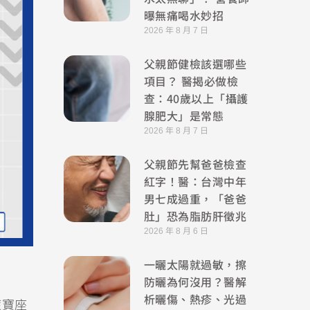
曝無痛喝水妙招
2026 年 8 月 7 日
父親節健檢該選哪些
項目？ 醫揭必做檢
查：40歲以上「攝護
腺肥大」是常態
2026 年 8 月 7 日
父親節先幫爸爸檢查
紅字！醫：台灣中年
男七成過重，「爸爸
肚」恐為脂肪肝徵兆
2026 年 8 月 6 日
一曬太陽就過敏，擦
防曬為何沒用？醫解
析曬傷、熱疹、光過
症寶座