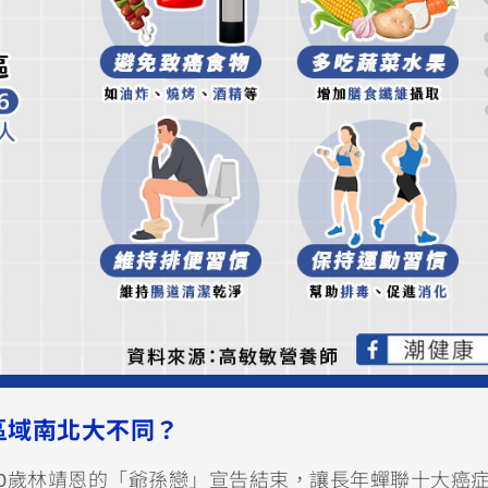
區域南北大不同？
0歲林靖恩的「爺孫戀」宣告結束，讓長年蟬聯十大癌