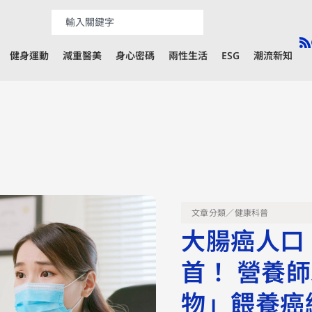
健身運動
減重醫美
身心密碼
兩性生活
ESG
潮流新知
文章分類／
健康科普
大腸癌人口
首！ 營養
物」餵養癌