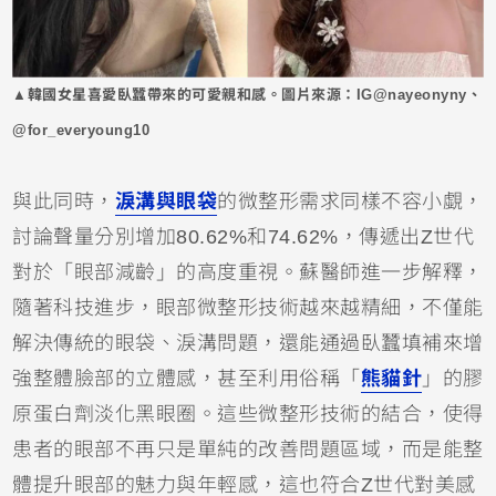
▲韓國女星喜愛臥蠶帶來的可愛親和感。圖片來源：IG@nayeonyny、
@for_everyoung10
與此同時，
淚溝與眼袋
的微整形需求同樣不容小覷，
討論聲量分別增加80.62%和74.62%，傳遞出Z世代
對於「眼部減齡」的高度重視。蘇醫師進一步解釋，
隨著科技進步，眼部微整形技術越來越精細，不僅能
解決傳統的眼袋、淚溝問題，還能通過臥蠶填補來增
強整體臉部的立體感，甚至利用俗稱「
熊貓針
」的膠
原蛋白劑淡化黑眼圈。這些微整形技術的結合，使得
患者的眼部不再只是單純的改善問題區域，而是能整
體提升眼部的魅力與年輕感，這也符合Z世代對美感