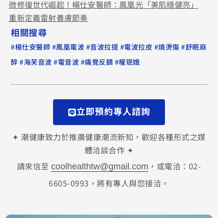
微修復世代崛起！楊仕安醫師：鳳凰光「美肌穩健亮」
重新定義雷射養膚節奏
相關搜尋
#
#
#
#
#
#
楊仕安醫師
鳳凰電波
音波拉提
電波拉皮
燒燙傷
舒眠麻
#
#
#
#
醉
海芙音波
電音波
痛覺反饋
權珉娥
立即預約專人諮詢
✦ 潮健康致力於推廣健康潮流新知，歡迎各種形式之媒
體洽談合作 ✦
請來信至
，或電洽：02-
coolhealthtw@gmail.com
6605-0993，將有專人與您接洽。