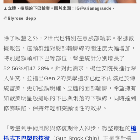
▲立體、搶眼的下巴輪廓。圖片來源：IG@arianagrande、
@lilyrose_depp
除了臥蠶之外，Z世代也特別在意臉部輪廓。根據數
據報告，這類群體對臉部輪廓線的關注度大幅增加，
特別是額頭和下巴等部位，聲量統計分別增長了
52.56%和47.28%。針對此需求，楊仕安院長進行深
入研究，並指出Gen Z的美學追求已經不再滿足於傳
統審美，更加強調明確、立體的面部輪廓，希望擁有
如歐美明星般搶眼的下巴與俐落的下顎線，同時達到
修飾缺陷、保持年輕和突顯個性的效果。
「考量到手術風險與修復期令人卻步，微整療程的
槍
托式下巴塑形技術
（Gun Stock Chin）正是應對這