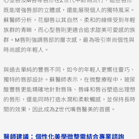
心型唇及M唇等唇形在Z世代中蔚為流行，這些唇形
既能增強唇部的立體感，還能展現個人的獨特風采。
蘇醫師分析，花瓣唇以其自然、柔和的線條受到年輕
族群的青睞，而心型唇則更適合追求甜美可愛感的族
群。M唇則強調唇部的層次感，最為吸引崇尚個性與
時尚感的年輕人。
與過去單純的豐唇不同，如今的年輕人更嚮往靈巧、
獨特的唇部設計。蘇醫師表示，在微整療程中，玻尿
酸豐唇更能精確地針對唇珠、唇峰和唇谷塑造出理想
的唇形，還能同時打造水潤和柔軟觸感，並保持長時
間的效果，因此成為Z世代嘴唇醫美的首選。
醫師建議：個性化美學微整需結合專業諮詢