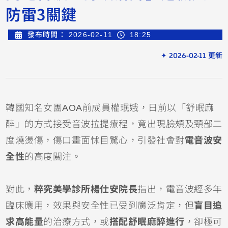
防雷3關鍵
發布時間：
2026-02-11
18:25
✦ 2026-02-11 更新
韓國知名女團AOA前成員權珉娥，日前以「舒眠麻
醉」的方式接受音波拉提療程，竟出現臉頰及頸部二
度燒燙傷，傷口畫面怵目驚心，引發社會對
電音波安
全性
的高度關注。
對此，
粹究美學診所楊仕安院長
指出，電音波經多年
臨床應用，效果與安全性已受到廣泛肯定，但
盲目追
求高能量
的治療方式，或
搭配舒眠麻醉進行
，卻極可