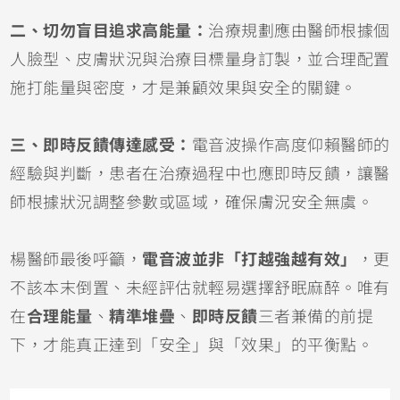
二、切勿盲目追求高能量：
治療規劃應由醫師根據個
人臉型、皮膚狀況與治療目標量身訂製，並合理配置
施打能量與密度，才是兼顧效果與安全的關鍵。
三、即時反饋傳達感受：
電音波操作高度仰賴醫師的
經驗與判斷，患者在治療過程中也應即時反饋，讓醫
師根據狀況調整參數或區域，確保膚況安全無虞。
楊醫師最後呼籲，
電音波並非「打越強越有效」
，更
不該本末倒置、未經評估就輕易選擇舒眠麻醉。唯有
在
合理能量
、
精準堆疊
、
即時反饋
三者兼備的前提
下，才能真正達到「安全」與「效果」的平衡點。