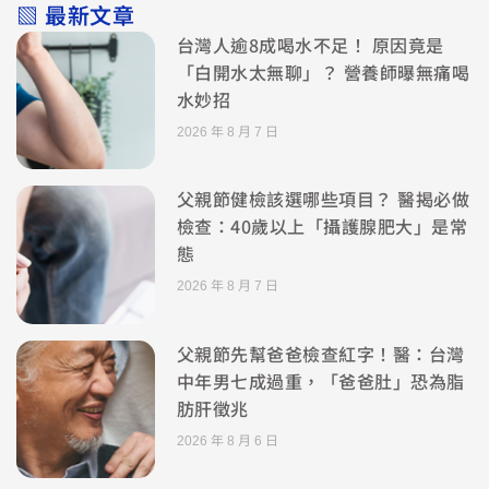
▧ 最新文章
台灣人逾8成喝水不足！ 原因竟是
「白開水太無聊」？ 營養師曝無痛喝
水妙招
2026 年 8 月 7 日
父親節健檢該選哪些項目？ 醫揭必做
檢查：40歲以上「攝護腺肥大」是常
態
2026 年 8 月 7 日
父親節先幫爸爸檢查紅字！醫：台灣
中年男七成過重，「爸爸肚」恐為脂
肪肝徵兆
2026 年 8 月 6 日