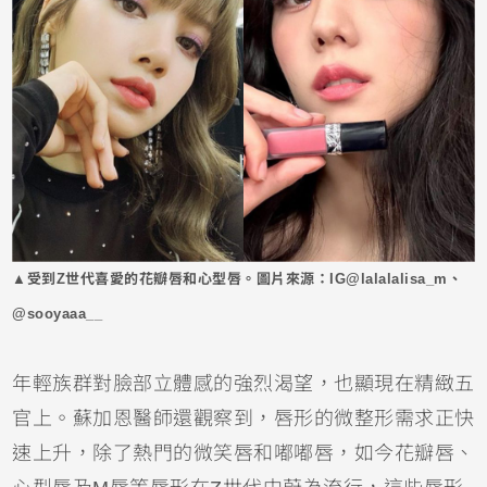
▲受到Z世代喜愛的花瓣唇和心型唇。圖片來源：IG@lalalalisa_m、
@sooyaaa__
年輕族群對臉部立體感的強烈渴望，也顯現在精緻五
官上。蘇加恩醫師還觀察到，唇形的微整形需求正快
速上升，除了熱門的微笑唇和嘟嘟唇，如今花瓣唇、