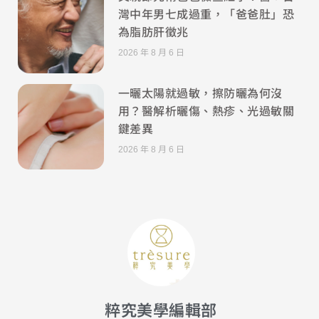
灣中年男七成過重，「爸爸肚」恐
為脂肪肝徵兆
2026 年 8 月 6 日
一曬太陽就過敏，擦防曬為何沒
用？醫解析曬傷、熱疹、光過敏關
鍵差異
2026 年 8 月 6 日
粹究美學編輯部