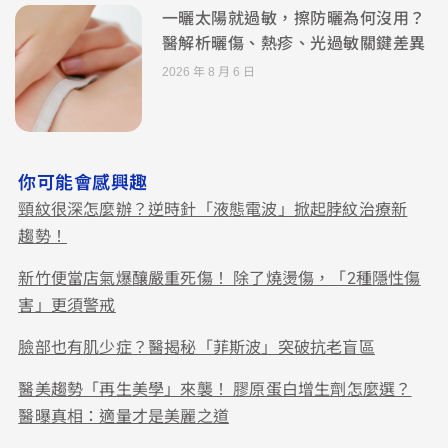
一曬太陽就過敏，擦防曬為何沒用？
醫解析曬傷、熱疹、光過敏關鍵差異
2026 年 8 月 6 日
你可能會感興趣
頸紋很深怎麼辦？逆時針「液態電波」掀起脖紋治療新
趨勢！
新竹便當店氣爆釀嚴重死傷！ 除了燒燙傷，「2種隱性傷
害」更須警戒
臉部也有肌少症？醫揭秘「菲斯波」突破抗老盲區
醫美趨勢「再生美學」來襲！ 膠原蛋白增生劑怎麼選？
醫曝真相：適量才是美麗之道