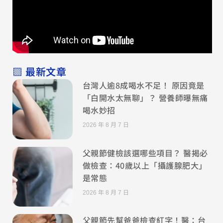
▧ 最新文章
台灣人逾8成喝水不足！ 原因竟是
「白開水太無聊」？ 營養師曝無痛
喝水妙招
2026 年 8 月 7 日
父親節健檢該選哪些項目？ 醫揭必
做檢查：40歲以上「攝護腺肥大」
是常態
2026 年 8 月 7 日
父親節先幫爸爸檢查紅字！醫：台