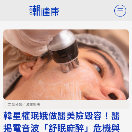
文章分類／
減重醫美
韓星權珉娥做醫美險毀容！醫
揭電音波「舒眠麻醉」危機與