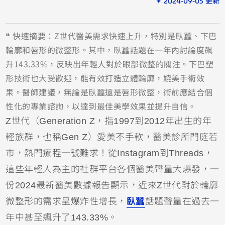
✦ 2024-09-05 更新
❝ 快速摘要：Z世代醫美需求快速上升，特別是臥蠶、下巴
輪廓和唇形的微整形。其中，臥蠶話題在一年內討論度飆
升143.33%，反映出年輕人對於眼部微整的關注。下巴塑
形技術也大受歡迎，能有效打造立體輪廓，媲美手術效
果。醫師建議，無論是臥蠶還是唇形微整，術前應結合個
性化的專業諮詢，以達到最佳美學效果並提升自信。
Z世代（Generation Z，指1997到2012年出生的年
輕族群，也稱Gen Z）愛美不手軟，醫美診所門庭若
市，熱門療程一號難求！從Instagram到Threads，
這些年輕人為主的社群平台各個醫美聲量大爆發，一
份2024最新醫美數據報告顯示，近來Z世代對於輪廓
微整形的需求呈爆炸性增長，
臥蠶
話題聲量在過去一
年中甚至飆升了143.33%。