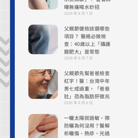
曝無痛喝水妙招
2026 年 8 月 7 日
父親節健檢該選哪些
項目？ 醫揭必做檢
查：40歲以上「攝護
腺肥大」是常態
2026 年 8 月 7 日
父親節先幫爸爸檢查
紅字！醫：台灣中年
男七成過重，「爸爸
肚」恐為脂肪肝徵兆
2026 年 8 月 6 日
一曬太陽就過敏，擦
防曬為何沒用？醫解
析曬傷、熱疹、光過