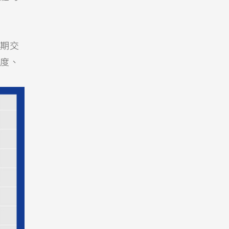
期交
度、