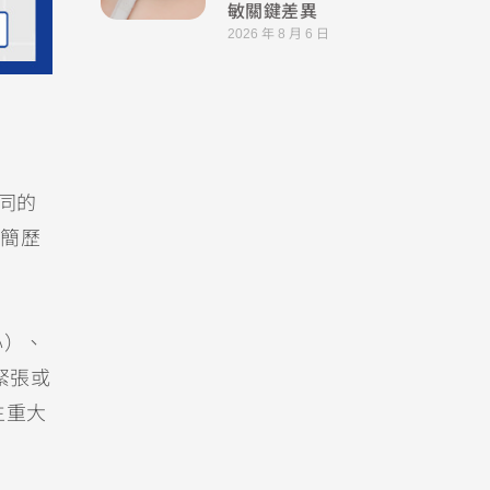
敏關鍵差異
2026 年 8 月 6 日
不同的
簡歷
心）、
緊張或
生重大