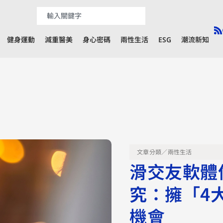
健身運動
減重醫美
身心密碼
兩性生活
ESG
潮流新知
文章分類／
兩性生活
滑交友軟體
究：擁「4
機會