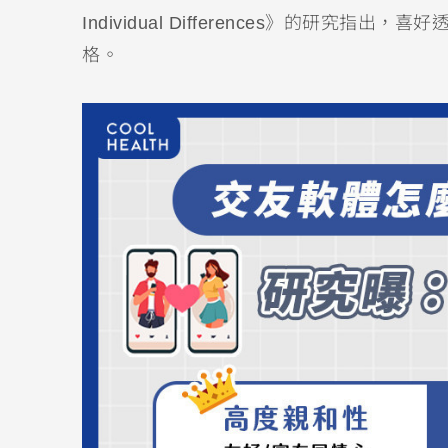
Individual Differences》的研
格。