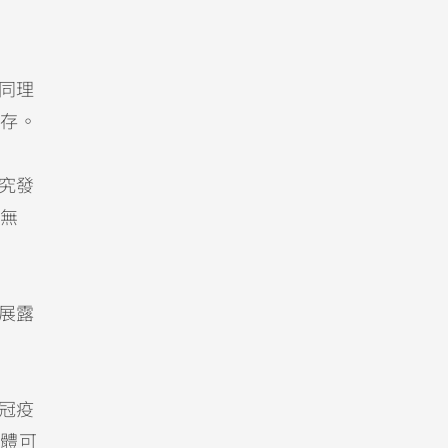
同理
存。
究發
無
展露
冠疫
體可