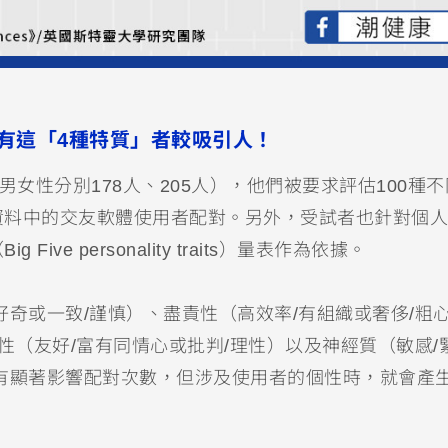
有這「4種特質」者較吸引人！
女性分別178人、205人），他們被要求評估100種
資料中的交友軟體使用者配對。另外，受試者也針對個人
e personality traits）量表作為依據。
好奇或一致/謹慎）、盡責性（高效率/有組織或奢侈/粗
性（友好/富有同情心或批判/理性）以及神經質（敏感/
有顯著影響配對次數，但涉及使用者的個性時，就會產