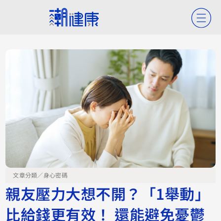
文章分類／
身心密碼
親友壓力大想不開？「1舉動」
比給錢更有效！ 還能避免憂鬱