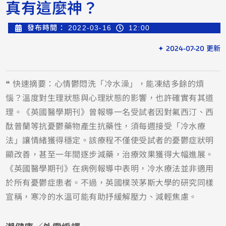
真有這麼神？
發布時間：
2022-03-16
12:00
✦ 2024-07-20 更新
❝ 快速摘要：心情鬱悶洗「冷水澡」，能凍結多餘的煩
惱？溫度對生理狀態與心理狀態的影響，也許確實有其道
理。《英國醫學期刊》曾報導一名受試者因對氟西汀、西
酞普蘭等抗憂鬱藥物產生抗藥性，須每週接受「冷水療
法」讓情緒獲得穩定。該療程不僅使受試者的憂鬱症狀明
顯改善，甚至一年間逐步減藥，治療效果獲得大幅進展。
《英國醫學期刊》在病例報導中表明，冷水療法並非適用
於所有憂鬱症患者。不過，英國樸茨茅斯大學的研究同樣
宣稱，寒冷的水溫可能有助抒緩解壓力、減輕焦慮。