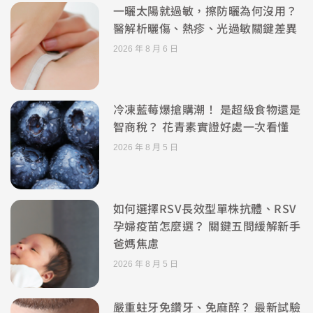
一曬太陽就過敏，擦防曬為何沒用？
醫解析曬傷、熱疹、光過敏關鍵差異
2026 年 8 月 6 日
冷凍藍莓爆搶購潮！ 是超級食物還是
智商稅？ 花青素實證好處一次看懂
2026 年 8 月 5 日
如何選擇RSV長效型單株抗體、RSV
孕婦疫苗怎麼選？ 關鍵五問緩解新手
爸媽焦慮
2026 年 8 月 5 日
嚴重蛀牙免鑽牙、免麻醉？ 最新試驗