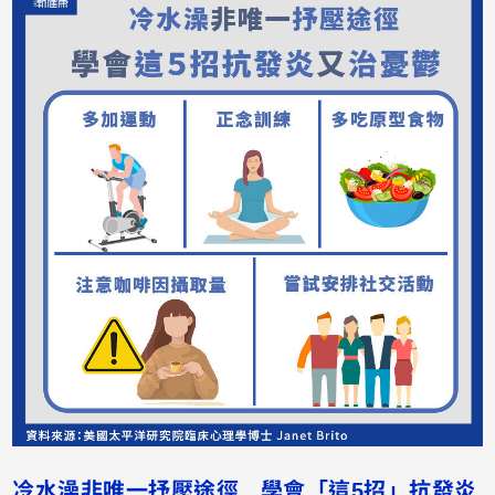
冷水澡非唯一抒壓途徑 學會「這5招」抗發炎