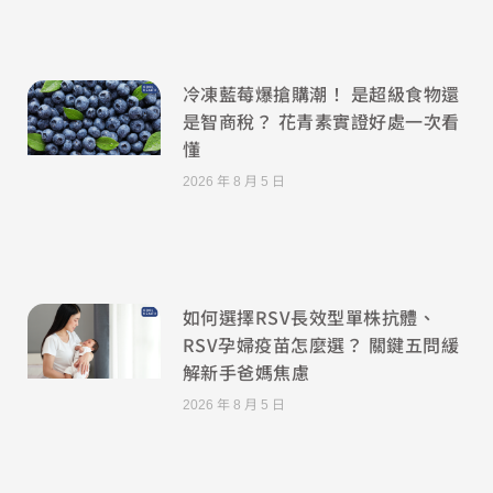
冷凍藍莓爆搶購潮！ 是超級食物還
是智商稅？ 花青素實證好處一次看
懂
2026 年 8 月 5 日
如何選擇RSV長效型單株抗體、
RSV孕婦疫苗怎麼選？ 關鍵五問緩
解新手爸媽焦慮
2026 年 8 月 5 日