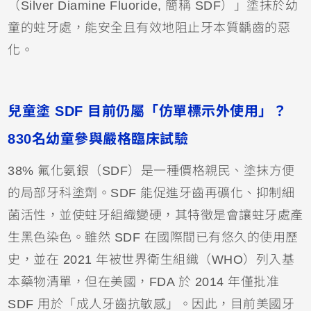
（Silver Diamine Fluoride, 簡稱 SDF）」塗抹於幼
童的蛀牙處，能安全且有效地阻止牙本質齲齒的惡
化。
兒童塗 SDF 目前仍屬「仿單標示外使用」？
830名幼童參與嚴格臨床試驗
38% 氟化氨銀（SDF）是一種價格親民、塗抹方便
的局部牙科塗劑。SDF 能促進
牙齒
再礦化、抑制細
菌活性，並使蛀牙組織變硬，其特徵是會讓蛀牙處產
生黑色染色。雖然 SDF 在國際間已有悠久的使用歷
史，並在 2021 年被世界衛生組織（WHO）列入基
本藥物清單，但在美國，FDA 於 2014 年僅批准 
SDF 用於「成人牙齒抗敏感」。因此，目前美國
牙