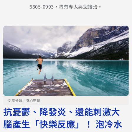
6605-0993，將有專人與您接洽。
文章分類／
身心密碼
抗憂鬱、降發炎、還能刺激大
腦產生「快樂反應」！ 泡冷水