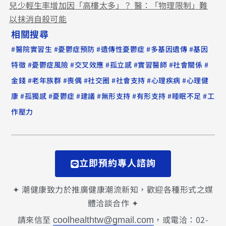
兒少輕生率增加因「高樓太多」？ 醫：「物理限制」難
以抹消自殺可能
相關搜尋
#
#
#
#
#
醫院實習生
憂鬱症預防
遺傳性憂鬱症
多基因遺傳
基因
#
#
#
#
#
#
特徵
憂鬱症風險
交叉效應
孤立感
實習醫師
社會關係
#
#
#
#
#
#
金錢
老年族群
喪偶
社交圈
社會支持
心理疾病
心理健
#
#
#
#
#
#
#
康
孤獨感
憂鬱症
建議
無形支持
有形支持
睡眠不足
工
作壓力
立即預約專人諮詢
✦ 潮健康致力於推廣健康潮流新知，歡迎各種形式之媒
體洽談合作 ✦
請來信至
，或電洽：02-
coolhealthtw@gmail.com