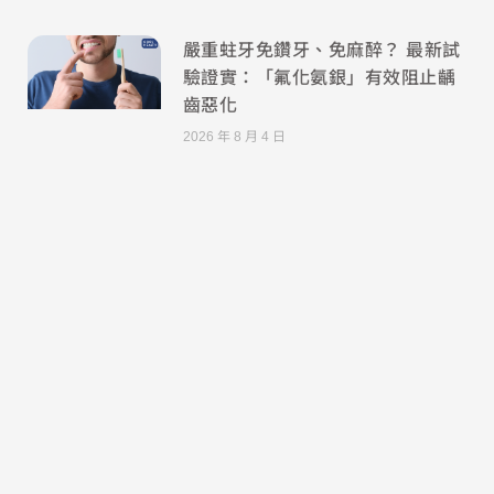
嚴重蛀牙免鑽牙、免麻醉？ 最新試
驗證實：「氟化氨銀」有效阻止齲
齒惡化
2026 年 8 月 4 日