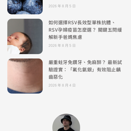
2026 年 8 月 5 日
如何選擇RSV長效型單株抗體、
RSV孕婦疫苗怎麼選？ 關鍵五問緩
解新手爸媽焦慮
2026 年 8 月 5 日
嚴重蛀牙免鑽牙、免麻醉？ 最新試
驗證實：「氟化氨銀」有效阻止齲
齒惡化
2026 年 8 月 4 日