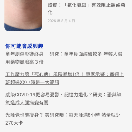
證實：「氟化氨銀」有效阻止齲齒惡
化
2026 年 8 月 4 日
你可能會感興趣
童年創傷影響終身！ 研究：童年負面經驗較多 年輕人濫
用藥物風險高３倍
工作壓力讓「冠心病」風險暴增1倍！ 專家示警：每週上
班超過XX小時是一大警訊
感染COVID-19更容易憂鬱、記憶力退化？研究：恐與缺
氧造成大腦病變有關
光睡覺也能瘦身？ 美研究曝：每天睡滿8小時 熱量就少
270大卡