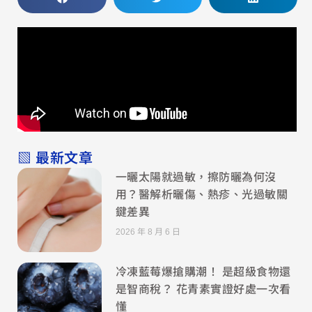
▧ 最新文章
一曬太陽就過敏，擦防曬為何沒
用？醫解析曬傷、熱疹、光過敏關
鍵差異
2026 年 8 月 6 日
冷凍藍莓爆搶購潮！ 是超級食物還
是智商稅？ 花青素實證好處一次看
懂