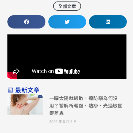
全部文章
▧ 最新文章
一曬太陽就過敏，擦防曬為何沒
用？醫解析曬傷、熱疹、光過敏關
鍵差異
2026 年 8 月 6 日