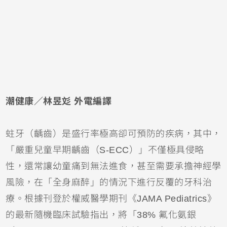
潮健康／林昱彣 外電編譯
蛀牙
（
齲齒
）是盛行率極高卻可預防的疾病，其中，
「嚴重兒童早期齲齒（S-ECC）」不僅極具侵略
性，還常讓幼童痛到無法進食，甚至需要承擔神經學
風險，在「
全身麻醉
」的情況下進行反覆的
牙科治
療
。根據刊登於權威醫學期刊《JAMA Pediatrics》
的最新隨機臨床試驗指出，將「38% 氟化氨銀