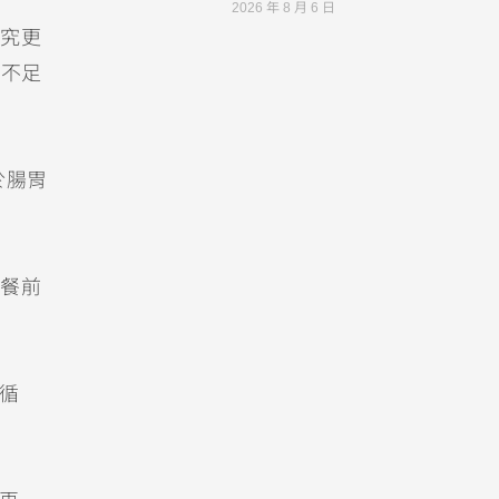
2026 年 8 月 6 日
究更
水不足
於腸胃
，餐前
液循