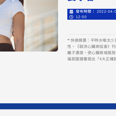
發布時間：
2022-04-
12:00
❝ 快速摘要：平時水喝太
性。《歐洲心臟病協會》刊
離子濃度，使心臟衰竭風險
福部國健署提出「4大正確