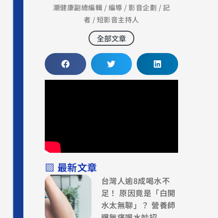
潮健康副總編輯 / 編導 / 影音企劃 / 記
者 / 短影音主持人
全部文章
▧ 最新文章
台灣人逾8成喝水不
足！ 原因竟是「白開
水太無聊」？ 營養師
曝無痛喝水妙招