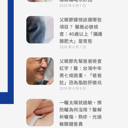
2026 年 8 月 7 日
父親節健檢該選哪些
項目？ 醫揭必做檢
查：40歲以上「攝護
腺肥大」是常態
2026 年 8 月 7 日
父親節先幫爸爸檢查
紅字！醫：台灣中年
男七成過重，「爸爸
肚」恐為脂肪肝徵兆
2026 年 8 月 6 日
一曬太陽就過敏，擦
防曬為何沒用？醫解
析曬傷、熱疹、光過
敏關鍵差異