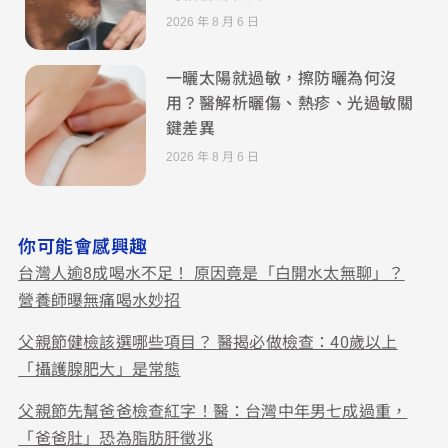
2026 年 8 月 6 日
一曬太陽就過敏，擦防曬為何沒
用？醫解析曬傷、熱疹、光過敏關
鍵差異
2026 年 8 月 6 日
你可能會感興趣
台灣人逾8成喝水不足！ 原因竟是「白開水太無聊」？
營養師曝無痛喝水妙招
父親節健檢該選哪些項目？ 醫揭必做檢查：40歲以上
「攝護腺肥大」是常態
父親節先幫爸爸檢查紅字！醫：台灣中年男七成過重，
「爸爸肚」恐為脂肪肝徵兆