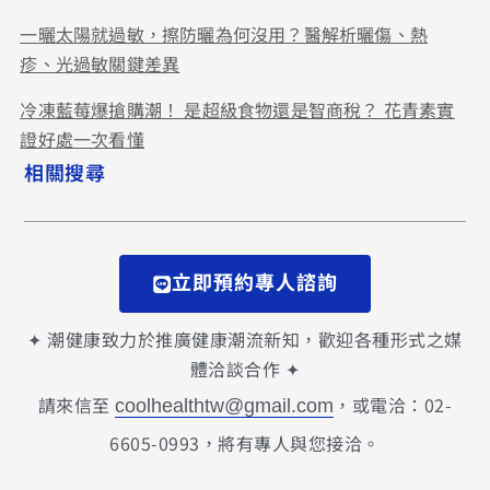
一曬太陽就過敏，擦防曬為何沒用？醫解析曬傷、熱
疹、光過敏關鍵差異
冷凍藍莓爆搶購潮！ 是超級食物還是智商稅？ 花青素實
證好處一次看懂
相關搜尋
立即預約專人諮詢
✦ 潮健康致力於推廣健康潮流新知，歡迎各種形式之媒
體洽談合作 ✦
請來信至
，或電洽：02-
coolhealthtw@gmail.com
6605-0993，將有專人與您接洽。