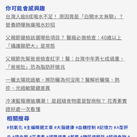
你可能會感興趣
台灣人逾8成喝水不足！ 原因竟是「白開水太無聊」？
營養師曝無痛喝水妙招
父親節健檢該選哪些項目？ 醫揭必做檢查：40歲以上
「攝護腺肥大」是常態
父親節先幫爸爸檢查紅字！醫：台灣中年男七成過重，
「爸爸肚」恐為脂肪肝徵兆
一曬太陽就過敏，擦防曬為何沒用？醫解析曬傷、熱
疹、光過敏關鍵差異
冷凍藍莓爆搶購潮！ 是超級食物還是智商稅？ 花青素實
證好處一次看懂
相關搜尋
#
#
#
#
#
#
抗氧化
主編精選文章
大腦健康
血糖控制
記憶力
A型肝
#
#
#
#
#
#
#