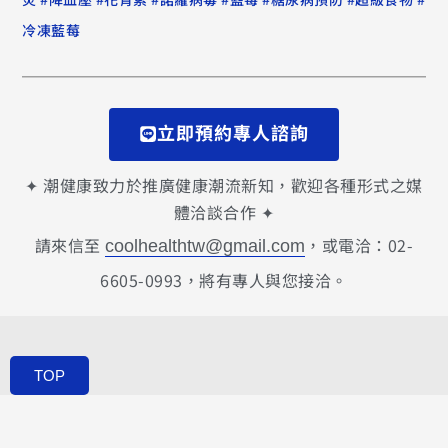
炎
降血壓
花青素
諾羅病毒
藍莓
糖尿病預防
超級食物
冷凍藍莓
立即預約專人諮詢
✦ 潮健康致力於推廣健康潮流新知，歡迎各種形式之媒
體洽談合作 ✦
請來信至
，或電洽：02-
coolhealthtw@gmail.com
6605-0993，將有專人與您接洽。
TOP
COPYRIGHT © 2026
COOL HEALTH 潮健康新媒體
Created by 虎鯨數位行銷 OrcaBiz SEO公司