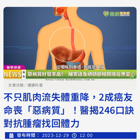
文章分類／
健康科普
不只肌肉流失體重降，2成癌友
命喪「惡病質」！醫揭246口訣
對抗腫瘤找回體力
發布時間：
2023-12-29
12:00