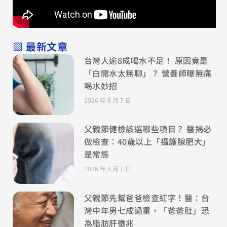
▧ 最新文章
台灣人逾8成喝水不足！ 原因竟是
「白開水太無聊」？ 營養師曝無痛
喝水妙招
2026 年 8 月 7 日
父親節健檢該選哪些項目？ 醫揭必
做檢查：40歲以上「攝護腺肥大」
是常態
2026 年 8 月 7 日
父親節先幫爸爸檢查紅字！醫：台
灣中年男七成過重，「爸爸肚」恐
為脂肪肝徵兆