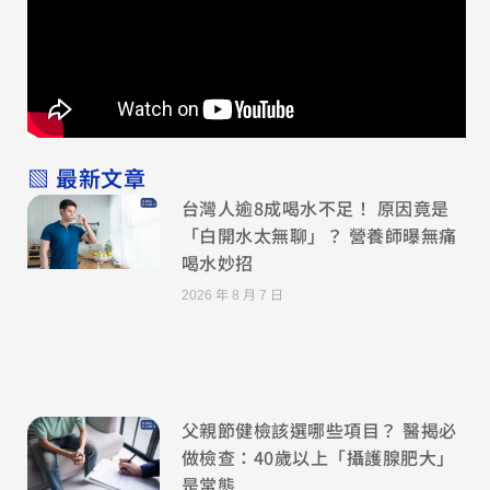
▧ 最新文章
台灣人逾8成喝水不足！ 原因竟是
「白開水太無聊」？ 營養師曝無痛
喝水妙招
2026 年 8 月 7 日
父親節健檢該選哪些項目？ 醫揭必
做檢查：40歲以上「攝護腺肥大」
是常態