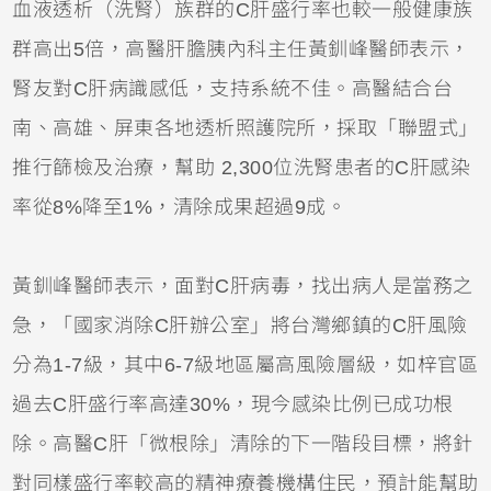
血液透析（洗腎）族群的C肝盛行率也較一般健康族
群高出5倍，高醫肝膽胰內科主任黃釧峰醫師表示，
腎友對C肝病識感低，支持系統不佳。高醫結合台
南、高雄、屏東各地透析照護院所，採取「聯盟式」
推行篩檢及治療，幫助 2,300位洗腎患者的C肝感染
率從8%降至1%，清除成果超過9成。
黃釧峰醫師表示，面對C肝病毒，找出病人是當務之
急，「國家消除C肝辦公室」將台灣鄉鎮的C肝風險
分為1-7級，其中6-7級地區屬高風險層級，如梓官區
過去C肝盛行率高達30%，現今感染比例已成功根
除。高醫C肝「微根除」清除的下一階段目標，將針
對同樣盛行率較高的精神療養機構住民，預計能幫助