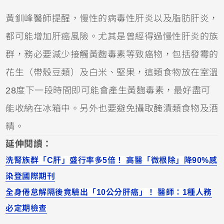
黃釧峰醫師提醒，慢性的病毒性肝炎以及脂肪肝炎，
都可能增加肝癌風險。尤其是曾經得過慢性肝炎的族
群，務必要減少接觸黃麴毒素等致癌物，包括發霉的
花生（帶殼豆類）及白米、堅果，這類食物放在室溫
28度下一段時間即可能會產生黃麴毒素，最好盡可
能收納在冰箱中。另外也要避免攝取醃漬類食物及酒
精。
延伸閱讀：
洗腎族群「C肝」盛行率多5倍！ 高醫「微根除」降90%感
染登國際期刊
全身倦怠解隔後竟驗出「10公分肝癌」！ 醫師：1種人務
必定期檢查