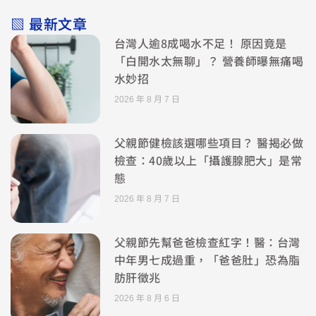
▧ 最新文章
台灣人逾8成喝水不足！ 原因竟是
「白開水太無聊」？ 營養師曝無痛喝
水妙招
2026 年 8 月 7 日
父親節健檢該選哪些項目？ 醫揭必做
檢查：40歲以上「攝護腺肥大」是常
態
2026 年 8 月 7 日
父親節先幫爸爸檢查紅字！醫：台灣
中年男七成過重，「爸爸肚」恐為脂
肪肝徵兆
2026 年 8 月 6 日