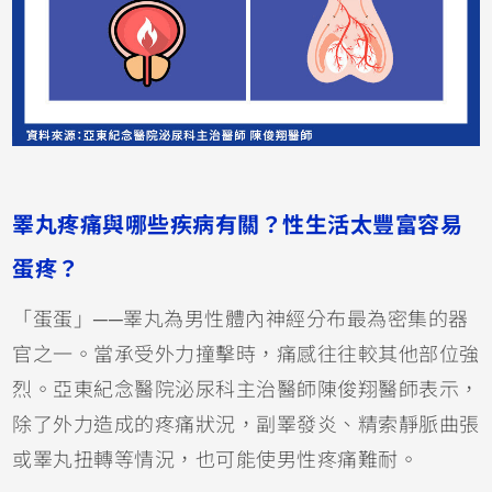
睪丸疼痛與哪些疾病有關？性生活太豐富容易
蛋疼？
「蛋蛋」──睪丸為男性體內神經分布最為密集的器
官之一。當承受外力撞擊時，痛感往往較其他部位強
烈。亞東紀念醫院泌尿科主治醫師陳俊翔醫師表示，
除了外力造成的疼痛狀況，副睪發炎、精索靜脈曲張
或睪丸扭轉等情況，也可能使男性疼痛難耐。