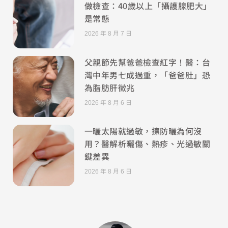
做檢查：40歲以上「攝護腺肥大」
是常態
2026 年 8 月 7 日
父親節先幫爸爸檢查紅字！醫：台
灣中年男七成過重，「爸爸肚」恐
為脂肪肝徵兆
2026 年 8 月 6 日
一曬太陽就過敏，擦防曬為何沒
用？醫解析曬傷、熱疹、光過敏關
鍵差異
2026 年 8 月 6 日