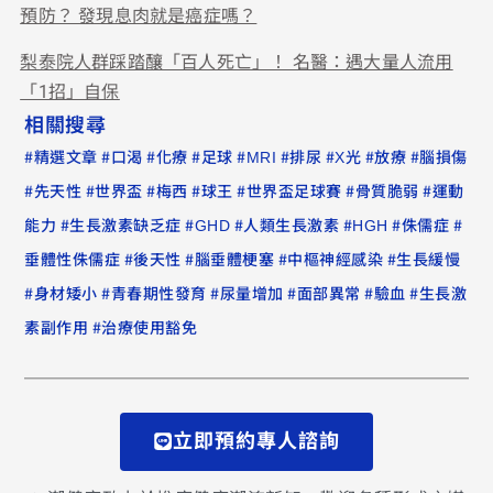
預防？ 發現息肉就是癌症嗎？
梨泰院人群踩踏釀「百人死亡」！ 名醫：遇大量人流用
「1招」自保
相關搜尋
#
#
#
#
#
#
#
#
#
精選文章
口渴
化療
足球
MRI
排尿
X光
放療
腦損傷
#
#
#
#
#
#
#
先天性
世界盃
梅西
球王
世界盃足球賽
骨質脆弱
運動
#
#
#
#
#
#
能力
生長激素缺乏症
GHD
人類生長激素
HGH
侏儒症
#
#
#
#
垂體性侏儒症
後天性
腦垂體梗塞
中樞神經感染
生長緩慢
#
#
#
#
#
#
身材矮小
青春期性發育
尿量增加
面部異常
驗血
生長激
#
素副作用
治療使用豁免
立即預約專人諮詢