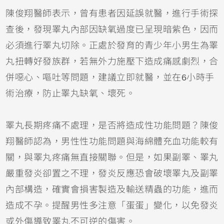
陳俊翔醫師表示，曾有患者因延誤就醫，進行手術探
查後，發現睪丸內部因缺氧過度已呈現暗紫色，因而
必須進行睪丸切除。正處於發育的青少年小男生為睪
丸扭轉好發族群，若無外力施壓下造成痛感劇烈，合
併噁心、嘔吐等問題，建議立即就醫，並在6小時手
術治療，防止睪丸缺氧、壞死。
睪丸長期疼痛不處理，是否將造成性功能問題？陳俊
翔醫師認為，男性性功能問題與海綿體充血功能較有
關，與睪丸疼痛無直接關聯。但是，如果副睪、睪丸
嚴重發炎卻置之不理，發炎反應恐會破壞睪丸及副睪
內部構造，確實會損害製造及輸送精蟲的功能，進而
造成不孕。提醒男性多注意「蛋蛋」變化，以免發炎
或外傷導致睪丸不可逆的傷害。