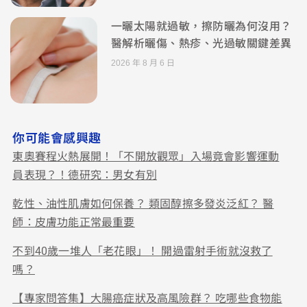
一曬太陽就過敏，擦防曬為何沒用？
醫解析曬傷、熱疹、光過敏關鍵差異
2026 年 8 月 6 日
你可能會感興趣
東奧賽程火熱展開！「不開放觀眾」入場竟會影響運動
員表現？！德研究：男女有別
乾性、油性肌膚如何保養？ 類固醇擦多發炎泛紅？ 醫
師：皮膚功能正常最重要
不到40歲一堆人「老花眼」！ 開過雷射手術就沒救了
嗎？
【專家問答集】大腸癌症狀及高風險群？ 吃哪些食物能