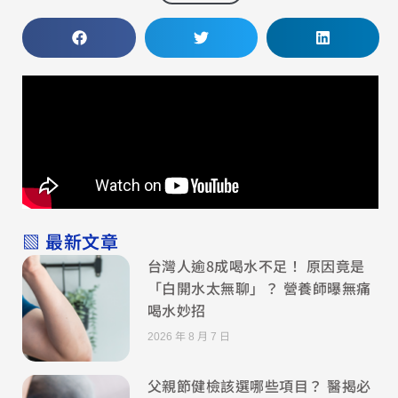
▧ 最新文章
台灣人逾8成喝水不足！ 原因竟是
「白開水太無聊」？ 營養師曝無痛
喝水妙招
2026 年 8 月 7 日
父親節健檢該選哪些項目？ 醫揭必