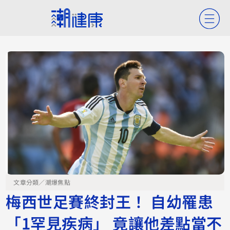
文章分類／
潮爆焦點
梅西世足賽終封王！ 自幼罹患
「1罕見疾病」 竟讓他差點當不