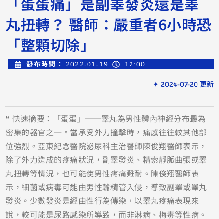
「蛋蛋痛」是副睪發炎還是睪
丸扭轉？ 醫師：嚴重者6小時恐
「整顆切除」
發布時間：
2022-01-19
12:00
✦ 2024-07-20 更新
❝ 快速摘要：「蛋蛋」──睪丸為男性體內神經分布最為
密集的器官之一。當承受外力撞擊時，痛感往往較其他部
位強烈。亞東紀念醫院泌尿科主治醫師陳俊翔醫師表示，
除了外力造成的疼痛狀況，副睪發炎、精索靜脈曲張或睪
丸扭轉等情況，也可能使男性疼痛難耐。陳俊翔醫師表
示，細菌或病毒可能由男性輸精管入侵，導致副睪或睪丸
發炎。少數發炎是經由性行為傳染，以睪丸疼痛表現來
說，較可能是尿路感染所導致，而非淋病、梅毒等性病。