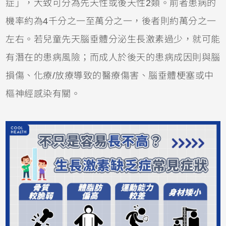
症」，大致可分為先天性或後天性2類。前者患病的
機率約為4千分之一至萬分之一，後者則約萬分之一
左右。若
兒童
先天腦垂體分泌生長激素過少，就可能
有潛在的患病風險；而成人於後天的患病成因則與腦
損傷、化療/放療導致的醫療傷害、腦垂體梗塞或中
樞神經感染有關。