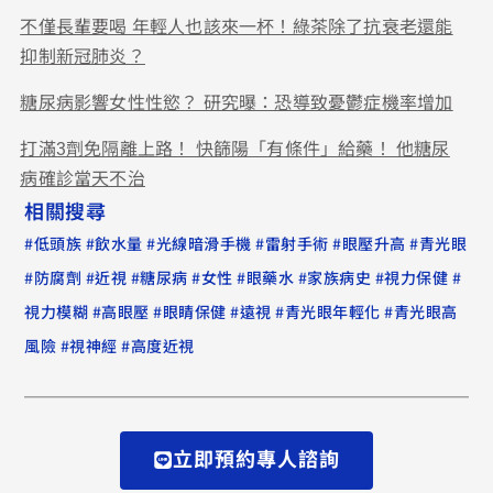
不僅長輩要喝 年輕人也該來一杯！綠茶除了抗衰老還能
抑制新冠肺炎？
糖尿病影響女性性慾？ 研究曝：恐導致憂鬱症機率增加
打滿3劑免隔離上路！ 快篩陽「有條件」給藥！ 他糖尿
病確診當天不治
相關搜尋
#
#
#
#
#
#
低頭族
飲水量
光線暗滑手機
雷射手術
眼壓升高
青光眼
#
#
#
#
#
#
#
#
防腐劑
近視
糖尿病
女性
眼藥水
家族病史
視力保健
#
#
#
#
#
視力模糊
高眼壓
眼睛保健
遠視
青光眼年輕化
青光眼高
#
#
風險
視神經
高度近視
立即預約專人諮詢