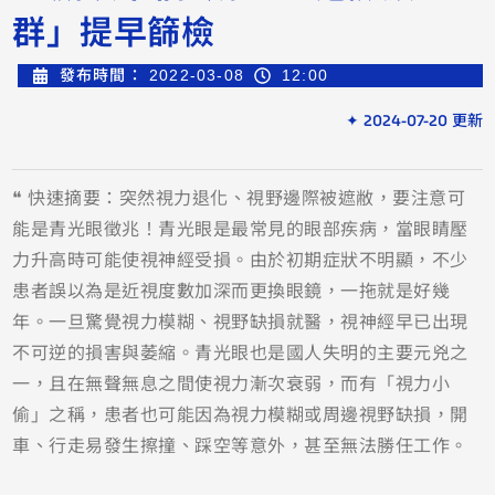
群」提早篩檢
發布時間：
2022-03-08
12:00
✦ 2024-07-20 更新
❝ 快速摘要：突然視力退化、視野邊際被遮敝，要注意可
能是青光眼徵兆！青光眼是最常見的眼部疾病，當眼睛壓
力升高時可能使視神經受損。由於初期症狀不明顯，不少
患者誤以為是近視度數加深而更換眼鏡，一拖就是好幾
年。一旦驚覺視力模糊、視野缺損就醫，視神經早已出現
不可逆的損害與萎縮。青光眼也是國人失明的主要元兇之
一，且在無聲無息之間使視力漸次衰弱，而有「視力小
偷」之稱，患者也可能因為視力模糊或周邊視野缺損，開
車、行走易發生擦撞、踩空等意外，甚至無法勝任工作。