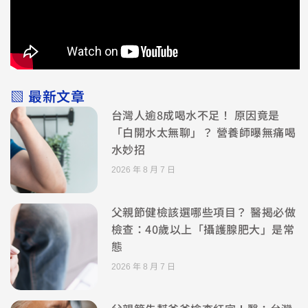
▧ 最新文章
台灣人逾8成喝水不足！ 原因竟是
「白開水太無聊」？ 營養師曝無痛喝
水妙招
2026 年 8 月 7 日
父親節健檢該選哪些項目？ 醫揭必做
檢查：40歲以上「攝護腺肥大」是常
態
2026 年 8 月 7 日