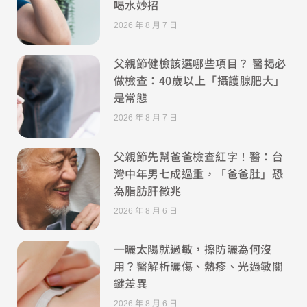
喝水妙招
2026 年 8 月 7 日
父親節健檢該選哪些項目？ 醫揭必
做檢查：40歲以上「攝護腺肥大」
是常態
2026 年 8 月 7 日
父親節先幫爸爸檢查紅字！醫：台
灣中年男七成過重，「爸爸肚」恐
為脂肪肝徵兆
2026 年 8 月 6 日
一曬太陽就過敏，擦防曬為何沒
用？醫解析曬傷、熱疹、光過敏關
鍵差異
2026 年 8 月 6 日