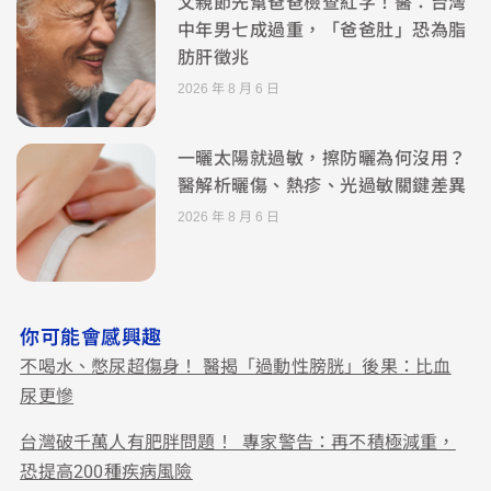
父親節先幫爸爸檢查紅字！醫：台灣
中年男七成過重，「爸爸肚」恐為脂
肪肝徵兆
2026 年 8 月 6 日
一曬太陽就過敏，擦防曬為何沒用？
醫解析曬傷、熱疹、光過敏關鍵差異
2026 年 8 月 6 日
你可能會感興趣
不喝水、憋尿超傷身！ 醫揭「過動性膀胱」後果：比血
尿更慘
台灣破千萬人有肥胖問題！ 專家警告：再不積極減重，
恐提高200種疾病風險