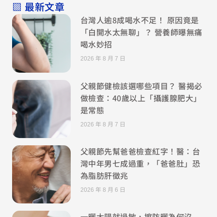
▧ 最新文章
台灣人逾8成喝水不足！ 原因竟是
「白開水太無聊」？ 營養師曝無痛
喝水妙招
2026 年 8 月 7 日
父親節健檢該選哪些項目？ 醫揭必
做檢查：40歲以上「攝護腺肥大」
是常態
2026 年 8 月 7 日
父親節先幫爸爸檢查紅字！醫：台
灣中年男七成過重，「爸爸肚」恐
為脂肪肝徵兆
2026 年 8 月 6 日
一曬太陽就過敏，擦防曬為何沒