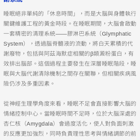
睡眠絕非單純的「休息時間」，而是大腦與身體執行
關鍵維護工程的黃金時段。在睡眠期間，大腦會啟動
一套精密的清理系統——膠淋巴系統（Glymphatic
System），透過腦脊髓液的流動，將白天累積的代
謝廢物，包括與阿茲海默症相關的β類澱粉蛋白，有
效排出腦部。這個過程主要發生在深層睡眠階段，睡
眠與大腦代謝清除機制之間存在關聯，但相關疾病風
險仍涉及多重因素。
從神經生理學角度來看，睡眠不足會直接影響大腦的
情緒控制中心。當睡眠時間不足時，位於大腦深處的
杏仁核（Amygdala）會過度活化，使人對負面刺激
的反應更加強烈，同時負責理性思考與情緒調節的前