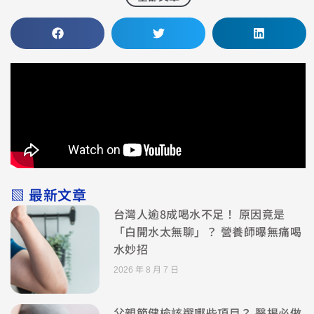
▧ 最新文章
台灣人逾8成喝水不足！ 原因竟是
「白開水太無聊」？ 營養師曝無痛喝
水妙招
2026 年 8 月 7 日
父親節健檢該選哪些項目？ 醫揭必做