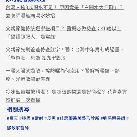
台灣人逾8成喝水不足！ 原因竟是「白開水太無聊」？
營養師曝無痛喝水妙招
父親節健檢該選哪些項目？ 醫揭必做檢查：40歲以上
「攝護腺肥大」是常態
父親節先幫爸爸檢查紅字！醫：台灣中年男七成過重，
「爸爸肚」恐為脂肪肝徵兆
一曬太陽就過敏，擦防曬為何沒用？醫解析曬傷、熱
疹、光過敏關鍵差異
冷凍藍莓爆搶購潮！ 是超級食物還是智商稅？ 花青素實
證好處一次看懂
相關搜尋
#
#
#
#
#
#
#
夏天
迷思
雷射
反黑
佳思優醫美整形診所
劉易明醫師
鄒政家醫師