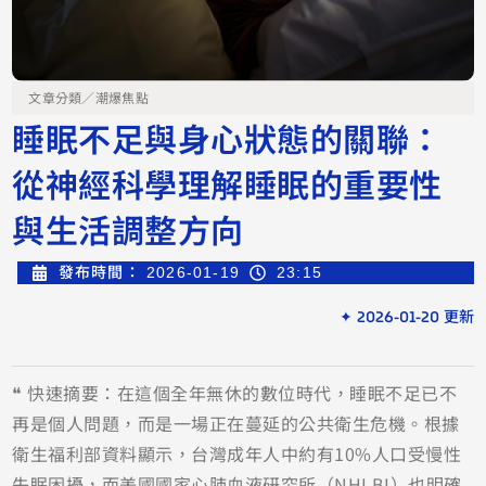
文章分類／
潮爆焦點
睡眠不足與身心狀態的關聯：
從神經科學理解睡眠的重要性
與生活調整方向
發布時間：
2026-01-19
23:15
✦ 2026-01-20 更新
❝ 快速摘要：在這個全年無休的數位時代，睡眠不足已不
再是個人問題，而是一場正在蔓延的公共衛生危機。根據
衛生福利部資料顯示，台灣成年人中約有10%人口受慢性
失眠困擾，而美國國家心肺血液研究所（NHLBI）也明確