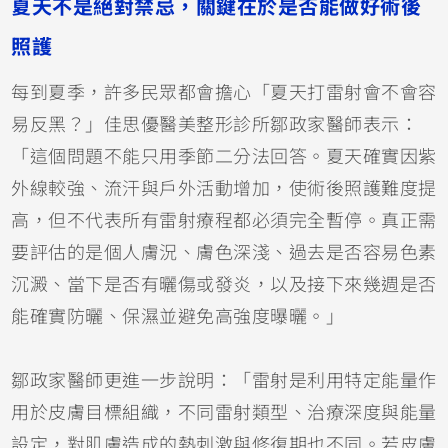
夏天不是絕對禁忌，關鍵在於是否能做好術後
照護
每到夏季，許多民眾都會擔心「夏天打雷射會不會容
易反黑？」佳思優醫美整形診所鄒政家醫師表示：
「這個問題不能只用季節二分法回答。夏天確實因紫
外線較強、流汗與戶外活動增加，使術後照護難度提
高，但不代表所有雷射療程都必須完全暫停。真正需
要評估的是個人膚況、膚色深淺、過去是否容易色素
沉澱、當下是否有曬傷或發炎，以及接下來幾週是否
能確實防曬、保濕並避免高強度曝曬。」
鄒政家醫師更進一步說明：「雷射是利用特定能量作
用於皮膚目標組織，不同雷射類型、治療深度與能量
設定，對肌膚造成的熱刺激與修復期也不同。若皮膚