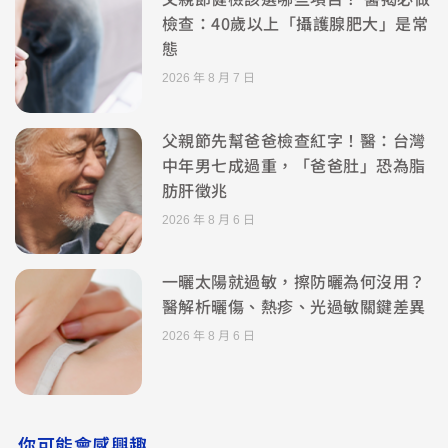
檢查：40歲以上「攝護腺肥大」是常
態
2026 年 8 月 7 日
父親節先幫爸爸檢查紅字！醫：台灣
中年男七成過重，「爸爸肚」恐為脂
肪肝徵兆
2026 年 8 月 6 日
一曬太陽就過敏，擦防曬為何沒用？
醫解析曬傷、熱疹、光過敏關鍵差異
2026 年 8 月 6 日
你可能會感興趣