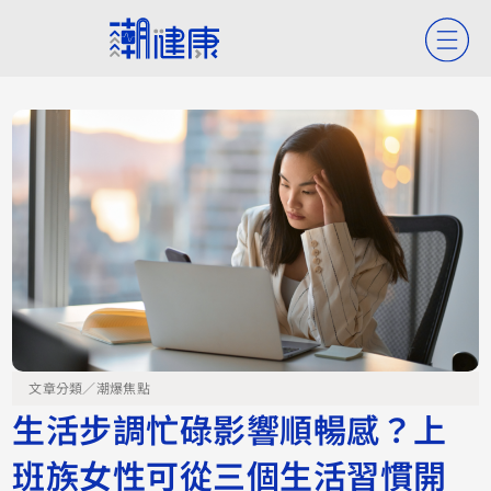
文章分類／
潮爆焦點
生活步調忙碌影響順暢感？上
班族女性可從三個生活習慣開