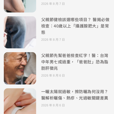
2026 年 8 月 7 日
父親節健檢該選哪些項目？ 醫揭必做
檢查：40歲以上「攝護腺肥大」是常
態
2026 年 8 月 7 日
父親節先幫爸爸檢查紅字！醫：台灣
中年男七成過重，「爸爸肚」恐為脂
肪肝徵兆
2026 年 8 月 6 日
一曬太陽就過敏，擦防曬為何沒用？
醫解析曬傷、熱疹、光過敏關鍵差異
2026 年 8 月 6 日