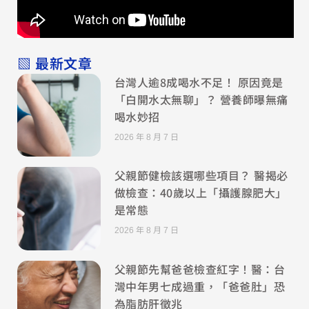
▧ 最新文章
台灣人逾8成喝水不足！ 原因竟是
「白開水太無聊」？ 營養師曝無痛
喝水妙招
2026 年 8 月 7 日
父親節健檢該選哪些項目？ 醫揭必
做檢查：40歲以上「攝護腺肥大」
是常態
2026 年 8 月 7 日
父親節先幫爸爸檢查紅字！醫：台
灣中年男七成過重，「爸爸肚」恐
為脂肪肝徵兆