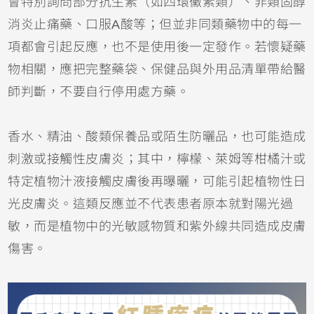
會特別詢問部分抗生素（如
四環黴素
類）、非類固醇
消炎止痛藥、口服
A酸
等；但並非同類藥物中的每一
項都會引起反應，也不是使用後一定發作。若懷疑藥
物相關，應把完整藥袋、保健品與外用品清單帶給醫
師判斷，不要自行停用處方藥。
香水、精油、酸類保養品或陌生
防曬
品，也可能造成
刺激或接觸性皮膚炎；其中，檸檬、萊姆等柑橘汁或
特定植物汁液接觸皮膚後再曝曬，可能引起植物性日
光皮膚炎。這類反應並不代表患者原本就對陽光過
敏，而是植物中的光敏感物質和紫外線共同造成皮膚
傷害。