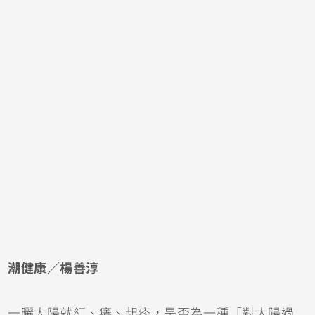
潮健康／楊善淳
一曬太陽就紅、癢、起疹，是否為一種「對太陽過