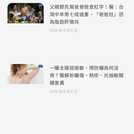
父親節先幫爸爸檢查紅字！醫：台
灣中年男七成過重，「爸爸肚」恐
為脂肪肝徵兆
2026 年 8 月 6 日
一曬太陽就過敏，擦防曬為何沒
用？醫解析曬傷、熱疹、光過敏關
鍵差異
2026 年 8 月 6 日