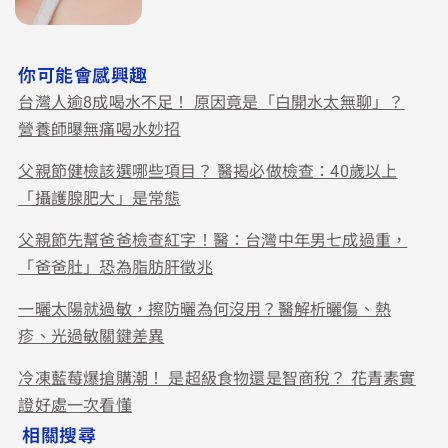
你可能會感興趣
台灣人逾8成喝水不足！ 原因竟是「白開水太無聊」？
營養師曝無痛喝水妙招
父親節健檢該選哪些項目？ 醫揭必做檢查：40歲以上
「攝護腺肥大」是常態
父親節先幫爸爸檢查紅字！醫：台灣中年男七成過重，
「爸爸肚」恐為脂肪肝徵兆
一曬太陽就過敏，擦防曬為何沒用？醫解析曬傷、熱
疹、光過敏關鍵差異
冷凍藍莓爆搶購潮！ 是超級食物還是智商稅？ 花青素實
證好處一次看懂
相關搜尋