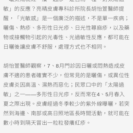
敏」的反應？亮晴皮膚專科診所院長胡怡萱醫師提
醒，「光敏感」是一個廣泛的描述，不是單一疾病；
曬傷
、熱疹、多形性日光疹、日光性
蕁麻疹
，以及藥
物或接觸物引起的光毒性、光過敏性反應，都可能在
日曬後讓皮膚不舒服，處理方式也不相同。
胡怡萱醫師觀察，7、8月門診因日曬或悶熱造成皮
膚不適的患者確實不少，但常見的是曬傷，或
異位性
皮膚炎
因高溫、濕熱而惡化；民眾口中的「太陽過
敏」之一——多形性日光疹，反而常在4、5月春入
夏之際出現。皮膚經過冬季較少的紫外線曝曬，若突
然到海邊、南部或高日照地區長時間活動，就可能在
數小時到隔天冒出一粒粒發癢紅疹。