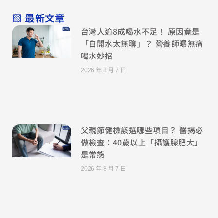
▧ 最新文章
台灣人逾8成喝水不足！ 原因竟是
「白開水太無聊」？ 營養師曝無痛
喝水妙招
2026 年 8 月 7 日
父親節健檢該選哪些項目？ 醫揭必
做檢查：40歲以上「攝護腺肥大」
是常態
2026 年 8 月 7 日