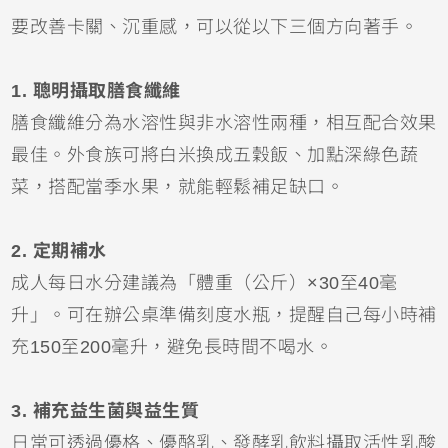
要改善卡關、沉重感，可以從以下三個方向著手。
1. 聰明攝取膳食纖維
膳食纖維分為水溶性與非水溶性兩種，相互配合效果
最佳。外食族可將白米換成五穀飯、加點深綠色蔬
菜，搭配當季水果，就能輕鬆補足缺口。
2. 定期補水
成人每日水分建議為「體重（公斤）×30至40毫
升」。可在辦公桌準備刻度水瓶，提醒自己每小時補
充150至200毫升，避免長時間不喝水。
3. 補充益生菌與益生質
日常可透過優格、優酪乳、發酵乳飲料攝取活性乳酸