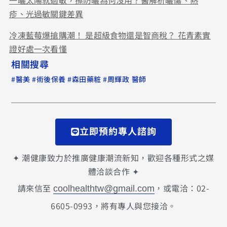
一曬太陽就過敏，擦防曬為何沒用？醫解析曬傷、熱
疹、光過敏關鍵差異
冷凍藍莓爆搶購潮！ 是超級食物還是智商稅？ 花青素實
證好處一次看懂
相關搜尋
#
#
#
#
醫美
術後保養
森田藥粧
周輝政 醫師
立即預約專人諮詢
✦ 潮健康致力於推廣健康潮流新知，歡迎各種形式之媒
體洽談合作 ✦
請來信至
，或電洽：02-
coolhealthtw@gmail.com
6605-0993，將有專人與您接洽。