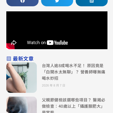
▧ 最新文章
台灣人逾8成喝水不足！ 原因竟是
「白開水太無聊」？ 營養師曝無痛
喝水妙招
2026 年 8 月 7 日
父親節健檢該選哪些項目？ 醫揭必
做檢查：40歲以上「攝護腺肥大」
是常態