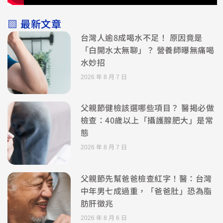
▧ 最新文章
台灣人逾8成喝水不足！ 原因竟是
「白開水太無聊」？ 營養師曝無痛喝
水妙招
2026 年 8 月 7 日
父親節健檢該選哪些項目？ 醫揭必做
檢查：40歲以上「攝護腺肥大」是常
態
2026 年 8 月 7 日
父親節先幫爸爸檢查紅字！醫：台灣
中年男七成過重，「爸爸肚」恐為脂
肪肝徵兆
2026 年 8 月 6 日