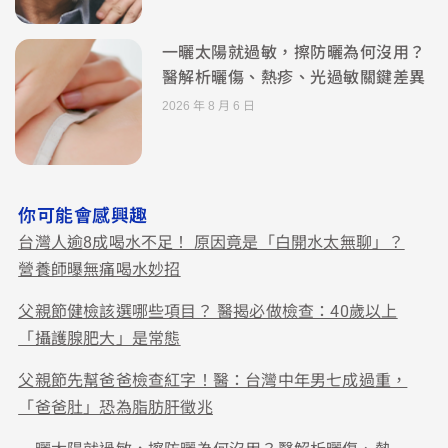
一曬太陽就過敏，擦防曬為何沒用？
醫解析曬傷、熱疹、光過敏關鍵差異
2026 年 8 月 6 日
你可能會感興趣
台灣人逾8成喝水不足！ 原因竟是「白開水太無聊」？
營養師曝無痛喝水妙招
父親節健檢該選哪些項目？ 醫揭必做檢查：40歲以上
「攝護腺肥大」是常態
父親節先幫爸爸檢查紅字！醫：台灣中年男七成過重，
「爸爸肚」恐為脂肪肝徵兆