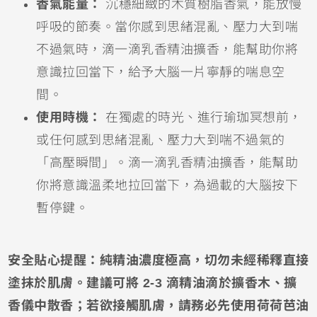
香氣能量：
沉穩細緻的木質樹脂香氣，能放慢
呼吸的節奏。當你感到思緒混亂、壓力大到喘
不過氣時，滴一滴乳香精油擴香，能幫助你將
意識拉回當下，給予大腦一片寧靜的喘息空
間。
使用時機：
在獨處的時光、進行瑜珈冥想前，
或任何感到思緒混亂、壓力大到喘不過氣的
「高壓瞬間」。滴一滴乳香精油擴香，能幫助
你將意識溫柔地拉回當下，為過載的大腦按下
暫停鍵。
安全貼心提醒：純精油濃度極高，切勿未經稀釋直接
塗抹於肌膚。建議可將 2-3 滴精油滴於擴香木、擴
香儀中散香；若欲接觸肌膚，請務必先使用荷荷芭油