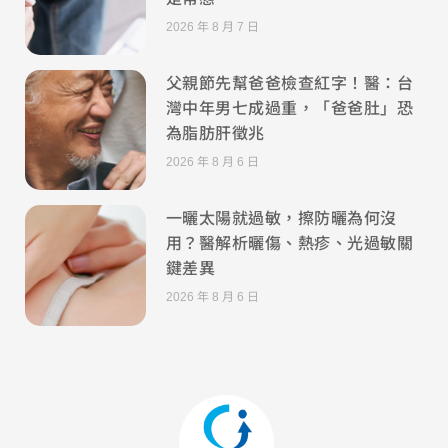
2026 年 8 月 7 日
父親節先幫爸爸檢查紅字！醫：台
灣中年男七成過重，「爸爸肚」恐
為脂肪肝徵兆
2026 年 8 月 6 日
一曬太陽就過敏，擦防曬為何沒
用？醫解析曬傷、熱疹、光過敏關
鍵差異
2026 年 8 月 6 日