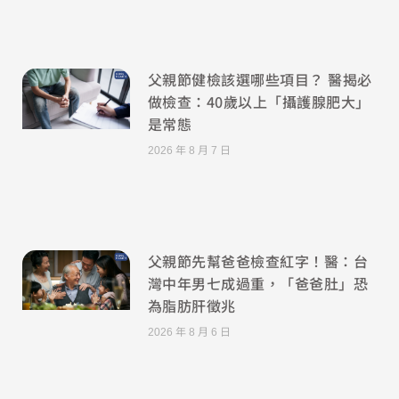
父親節健檢該選哪些項目？ 醫揭必
做檢查：40歲以上「攝護腺肥大」
是常態
2026 年 8 月 7 日
父親節先幫爸爸檢查紅字！醫：台
灣中年男七成過重，「爸爸肚」恐
為脂肪肝徵兆
2026 年 8 月 6 日