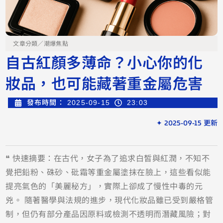
文章分類／
潮爆焦點
自古紅顏多薄命？小心你的化
妝品，也可能藏著重金屬危害
發布時間：
2025-09-15
23:03
✦ 2025-09-15 更新
❝ 快速摘要：在古代，女子為了追求白皙與紅潤，不知不
覺把鉛粉、硃砂、砒霜等重金屬塗抹在臉上，這些看似能
提亮氣色的「美麗秘方」，實際上卻成了慢性中毒的元
兇。 隨著醫學與法規的進步，現代化妝品雖已受到嚴格管
制，但仍有部分產品因原料或檢測不透明而潛藏風險；對