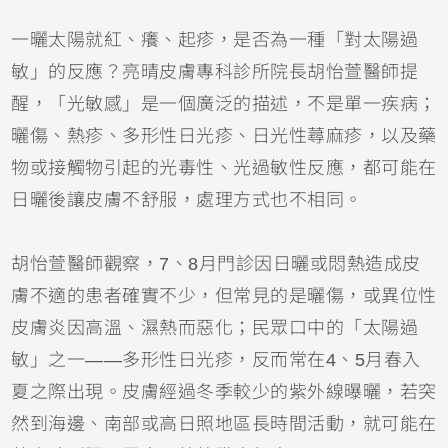
一曬太陽就紅、癢、起疹，是否為一種「對太陽過
敏」的反應？亮晴皮膚專科診所院長胡怡萱醫師提
醒，「光敏感」是一個廣泛的描述，不是單一疾病；
曬傷
、熱疹、多形性日光疹、日光性
蕁麻疹
，以及藥
物或接觸物引起的光毒性、光過敏性反應，都可能在
日曬後讓皮膚不舒服，處理方式也不相同。
胡怡萱醫師觀察，7、8月門診因日曬或悶熱造成皮
膚不適的患者確實不少，但常見的是曬傷，或
異位性
皮膚炎
因高溫、濕熱而惡化；民眾口中的「太陽過
敏」之一——多形性日光疹，反而常在4、5月春入
夏之際出現。皮膚經過冬季較少的紫外線曝曬，若突
然到海邊、南部或高日照地區長時間活動，就可能在