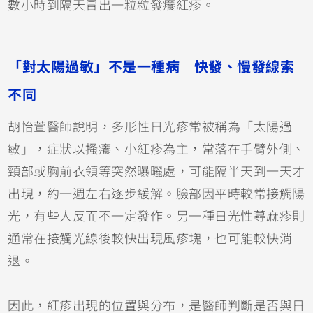
數小時到隔天冒出一粒粒發癢紅疹。
「對太陽過敏」不是一種病 快發、慢發線索
不同
胡怡萱醫師說明，多形性日光疹常被稱為「太陽過
敏」，症狀以搔癢、小紅疹為主，常落在手臂外側、
頸部或胸前衣領等突然曝曬處，可能隔半天到一天才
出現，約一週左右逐步緩解。臉部因平時較常接觸陽
光，有些人反而不一定發作。另一種日光性蕁麻疹則
通常在接觸光線後較快出現風疹塊，也可能較快消
退。
因此，紅疹出現的位置與分布，是醫師判斷是否與日