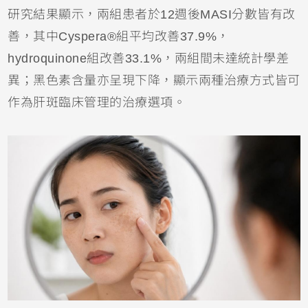
研究結果顯示，兩組患者於12週後MASI分數皆有改
善，其中Cyspera®組平均改善37.9%，
hydroquinone組改善33.1%，兩組間未達統計學差
異；黑色素含量亦呈現下降，顯示兩種治療方式皆可
作為肝斑臨床管理的治療選項。