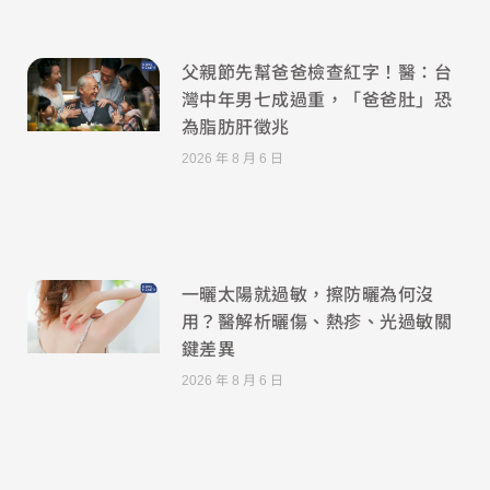
父親節先幫爸爸檢查紅字！醫：台
灣中年男七成過重，「爸爸肚」恐
為脂肪肝徵兆
2026 年 8 月 6 日
一曬太陽就過敏，擦防曬為何沒
用？醫解析曬傷、熱疹、光過敏關
鍵差異
2026 年 8 月 6 日