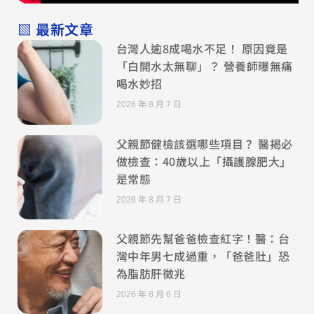
▧ 最新文章
台灣人逾8成喝水不足！ 原因竟是
「白開水太無聊」？ 營養師曝無痛
喝水妙招
2026 年 8 月 7 日
父親節健檢該選哪些項目？ 醫揭必
做檢查：40歲以上「攝護腺肥大」
是常態
2026 年 8 月 7 日
父親節先幫爸爸檢查紅字！醫：台
灣中年男七成過重，「爸爸肚」恐
為脂肪肝徵兆
2026 年 8 月 6 日