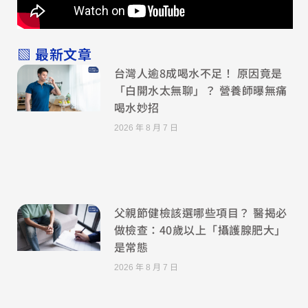
▧ 最新文章
台灣人逾8成喝水不足！ 原因竟是
「白開水太無聊」？ 營養師曝無痛
喝水妙招
2026 年 8 月 7 日
父親節健檢該選哪些項目？ 醫揭必
做檢查：40歲以上「攝護腺肥大」
是常態
2026 年 8 月 7 日