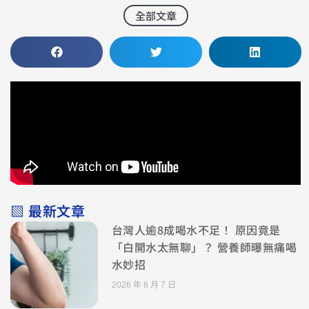
全部文章
▧ 最新文章
台灣人逾8成喝水不足！ 原因竟是
「白開水太無聊」？ 營養師曝無痛喝
水妙招
2026 年 8 月 7 日