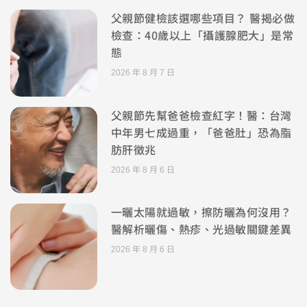
父親節健檢該選哪些項目？ 醫揭必做
檢查：40歲以上「攝護腺肥大」是常
態
2026 年 8 月 7 日
父親節先幫爸爸檢查紅字！醫：台灣
中年男七成過重，「爸爸肚」恐為脂
肪肝徵兆
2026 年 8 月 6 日
一曬太陽就過敏，擦防曬為何沒用？
醫解析曬傷、熱疹、光過敏關鍵差異
2026 年 8 月 6 日