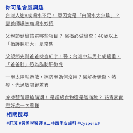
你可能會感興趣
台灣人逾8成喝水不足！ 原因竟是「白開水太無聊」？
營養師曝無痛喝水妙招
父親節健檢該選哪些項目？ 醫揭必做檢查：40歲以上
「攝護腺肥大」是常態
父親節先幫爸爸檢查紅字！醫：台灣中年男七成過重，
「爸爸肚」恐為脂肪肝徵兆
一曬太陽就過敏，擦防曬為何沒用？醫解析曬傷、熱
疹、光過敏關鍵差異
冷凍藍莓爆搶購潮！ 是超級食物還是智商稅？ 花青素實
證好處一次看懂
相關搜尋
#
#
#
#
肝斑
黃勇學醫師
二林四季皮膚科
Cyspera®