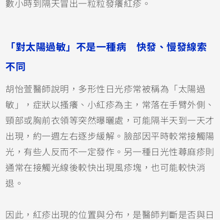
數小時到隔天冒出一粒粒發癢紅疹。
「對太陽過敏」不是一種病 快發、慢發線索
不同
胡怡萱醫師說明，多形性日光疹常被稱為「太陽過
敏」，症狀以搔癢、小紅疹為主，常落在手臂外側、
頸部或胸前衣領等突然曝曬處，可能隔半天到一天才
出現，約一週左右逐步緩解。臉部因平時較常接觸陽
光，有些人反而不一定發作。另一種日光性蕁麻疹則
通常在接觸光線後較快出現風疹塊，也可能較快消
退。
因此，紅疹出現的位置與分布，是醫師判斷是否與日