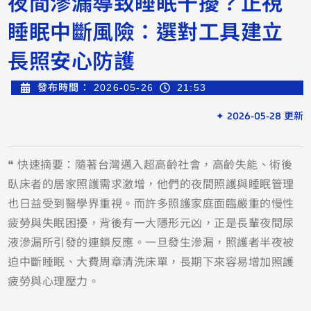
夜間滲漏導致睡眠干擾？正視
睡眠中斷風險：選對工具建立
長照安心防護
發布時間：
2026-05-26
21:53
✦ 2026-05-28 更新
❝ 快速摘要：隨著台灣邁入超高齡社會，高齡失能、術後
臥床者的居家照護需求激增，他們的夜間照護與睡眠管理
也日益受到醫學界重視。而許多照護家庭面臨嚴重的慢性
疲勞與失眠困擾，背後有一大隱形元凶，正是長輩夜間尿
液滲漏所引發的連鎖反應。一旦發生滲漏，照護者半夜被
迫中斷睡眠、大費周章清洗床單，長期下來容易增加照護
疲勞與心理壓力。