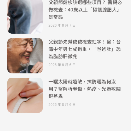
父親節健檢該選哪些項目？ 醫揭必
做檢查：40歲以上「攝護腺肥大」
是常態
2026 年 8 月 7 日
父親節先幫爸爸檢查紅字！醫：台
灣中年男七成過重，「爸爸肚」恐
為脂肪肝徵兆
2026 年 8 月 6 日
一曬太陽就過敏，擦防曬為何沒
用？醫解析曬傷、熱疹、光過敏關
鍵差異
2026 年 8 月 6 日