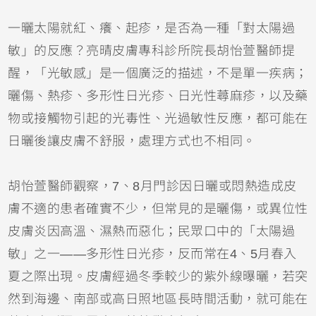
一曬太陽就紅、癢、起疹，是否為一種「對太陽過
敏」的反應？亮晴皮膚專科診所院長胡怡萱醫師提
醒，「光敏感」是一個廣泛的描述，不是單一疾病；
曬傷
、熱疹、多形性日光疹、日光性
蕁麻疹
，以及藥
物或接觸物引起的光毒性、光過敏性反應，都可能在
日曬後讓皮膚不舒服，處理方式也不相同。
胡怡萱醫師觀察，7、8月門診因日曬或悶熱造成皮
膚不適的患者確實不少，但常見的是曬傷，或
異位性
皮膚炎
因高溫、濕熱而惡化；民眾口中的「太陽過
敏」之一——多形性日光疹，反而常在4、5月春入
夏之際出現。皮膚經過冬季較少的紫外線曝曬，若突
然到海邊、南部或高日照地區長時間活動，就可能在