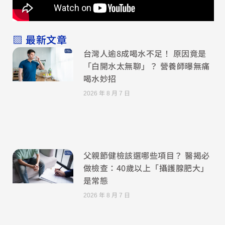
▧ 最新文章
台灣人逾8成喝水不足！ 原因竟是
「白開水太無聊」？ 營養師曝無痛
喝水妙招
2026 年 8 月 7 日
父親節健檢該選哪些項目？ 醫揭必
做檢查：40歲以上「攝護腺肥大」
是常態
2026 年 8 月 7 日