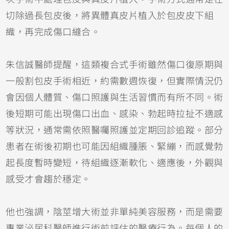
切除過長包皮後，將異體真皮片植入於包皮皮下組
織，再完成傷口縫合。
朱信誠醫師提醒，這類複合式手術雖然傷口復原期與
一般割包皮手術相近，約需數週恢復，但實際情況仍
會因個人體質、傷口照護與生活習慣而有所不同。術
後短期可能出現傷口出血、感染、勃起時拉扯不適感
等狀況，通常需依照醫囑照護並定期回診追蹤。部分
患者在術後初期也可能因組織腫脹、緊繃，而感覺勃
起長度暫時變短，待組織逐漸軟化、適應後，外觀與
感受才會趨於穩定。
他也強調，陰莖增大術並非單純美容服務，而是需要
專業泌尿科醫師進行術前評估的醫療行為。每個人的