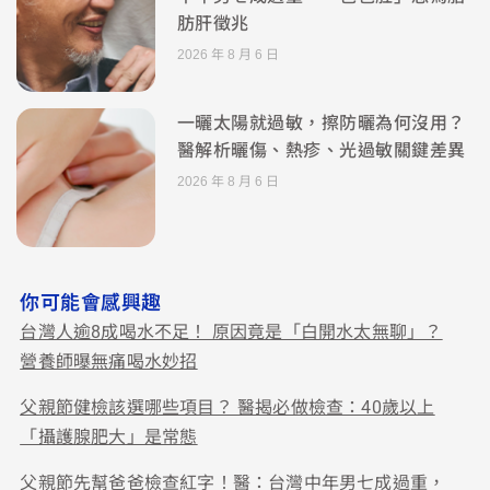
肪肝徵兆
2026 年 8 月 6 日
一曬太陽就過敏，擦防曬為何沒用？
醫解析曬傷、熱疹、光過敏關鍵差異
2026 年 8 月 6 日
你可能會感興趣
台灣人逾8成喝水不足！ 原因竟是「白開水太無聊」？
營養師曝無痛喝水妙招
父親節健檢該選哪些項目？ 醫揭必做檢查：40歲以上
「攝護腺肥大」是常態
父親節先幫爸爸檢查紅字！醫：台灣中年男七成過重，