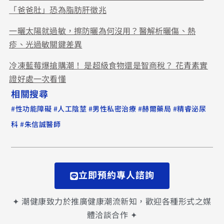
「爸爸肚」恐為脂肪肝徵兆
一曬太陽就過敏，擦防曬為何沒用？醫解析曬傷、熱
疹、光過敏關鍵差異
冷凍藍莓爆搶購潮！ 是超級食物還是智商稅？ 花青素實
證好處一次看懂
相關搜尋
#
#
#
#
#
性功能障礙
人工陰莖
男性私密治療
赫爾藥局
精睿泌尿
#
科
朱信誠醫師
立即預約專人諮詢
✦ 潮健康致力於推廣健康潮流新知，歡迎各種形式之媒
體洽談合作 ✦