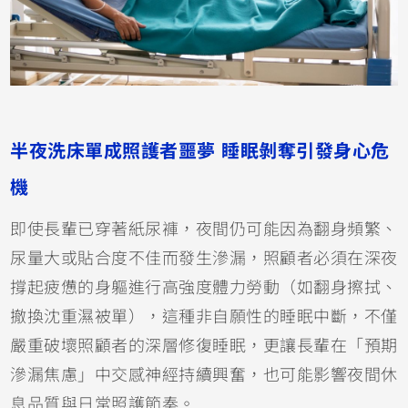
半夜洗床單成照護者噩夢 睡眠剝奪引發身心危
機
即使長輩已穿著紙尿褲，夜間仍可能因為翻身頻繁、
尿量大或貼合度不佳而發生滲漏，照顧者必須在深夜
撐起疲憊的身軀進行高強度體力勞動（如翻身擦拭、
撤換沈重濕被單），這種非自願性的睡眠中斷，不僅
嚴重破壞照顧者的深層修復睡眠，更讓長輩在「預期
滲漏焦慮」中交感神經持續興奮，也可能影響夜間休
息品質與日常照護節奏。