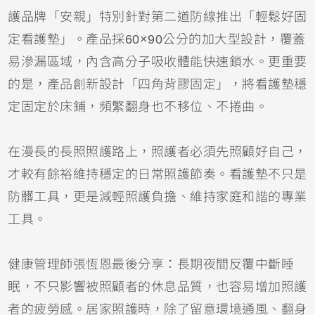
護品牌「安親」特別針對第二道防線推出「輕鬆好固
定看護墊」。產品採60×90公分的加大型設計，覆蓋
易滲漏區域，內含高分子吸收體能快速鎖水。更重要
的是，產品創新設計「四角背膠固定」，將看護墊穩
定固定於床鋪，頻繁翻身也不移位、不捲曲。
在漫長的長照照護路上，照護者必須先照顧好自己，
才較有餘裕維持穩定的日常照護節奏。看護墊不只是
防髒工具，更是減輕照護負擔、維持家庭和諧的專業
工具。
健康管理師張恆恩最後分享：長期夜間反覆中斷睡
眠，不只影響被照顧者的休息品質，也容易增加照護
者的疲勞感。居家照護時，除了留意環境通風、翻身