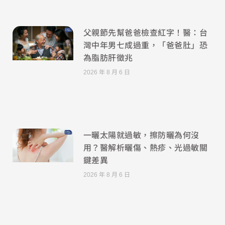
父親節先幫爸爸檢查紅字！醫：台
灣中年男七成過重，「爸爸肚」恐
為脂肪肝徵兆
2026 年 8 月 6 日
一曬太陽就過敏，擦防曬為何沒
用？醫解析曬傷、熱疹、光過敏關
鍵差異
2026 年 8 月 6 日