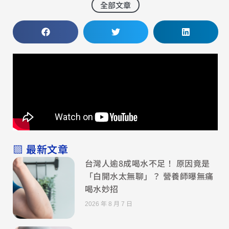
全部文章
▧ 最新文章
台灣人逾8成喝水不足！ 原因竟是
「白開水太無聊」？ 營養師曝無痛
喝水妙招
2026 年 8 月 7 日