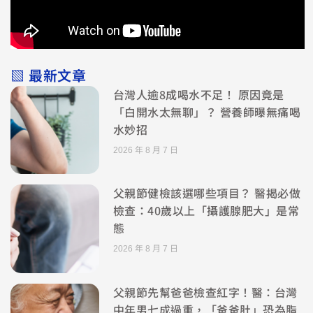
▧ 最新文章
台灣人逾8成喝水不足！ 原因竟是
「白開水太無聊」？ 營養師曝無痛喝
水妙招
2026 年 8 月 7 日
父親節健檢該選哪些項目？ 醫揭必做
檢查：40歲以上「攝護腺肥大」是常
態
2026 年 8 月 7 日
父親節先幫爸爸檢查紅字！醫：台灣
中年男七成過重，「爸爸肚」恐為脂