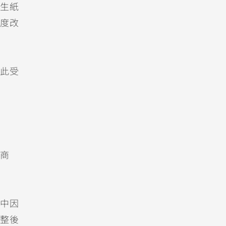
生紙
度改
此受
商
中因
整後