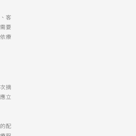
模、客
需要
依療
次摘
應立
的配
療程