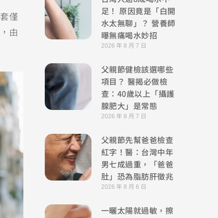
足！ 原因竟是「白開
套僅
水太無聊」？ 營養師
，由
曝無痛喝水妙招
2026 年 8 月 7 日
父親節健檢該選哪些
項目？ 醫揭必做檢
查：40歲以上「攝護
腺肥大」是常態
2026 年 8 月 7 日
父親節先幫爸爸檢查
紅字！醫：台灣中年
男七成過重，「爸爸
肚」恐為脂肪肝徵兆
2026 年 8 月 6 日
一曬太陽就過敏，擦