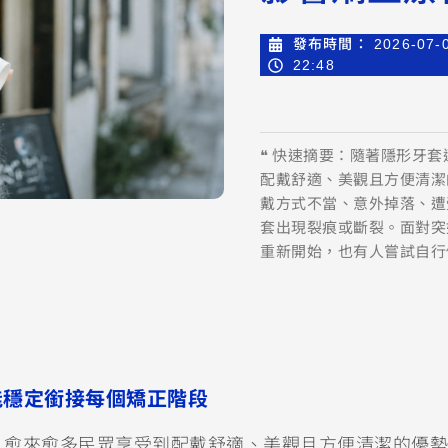
發布時間：
2026-07-
22:48
❝ 快速摘要：隨著隱形牙
配戴舒適、美觀且方便清潔
戴方式不當、意外掉落、遭
套出現裂痕或斷裂。面對突
重新開始，也有人嘗試自行
能穩定銜接每個矯正階段
，愈來愈多民眾享受到配戴舒適、美觀且方便清潔的優勢