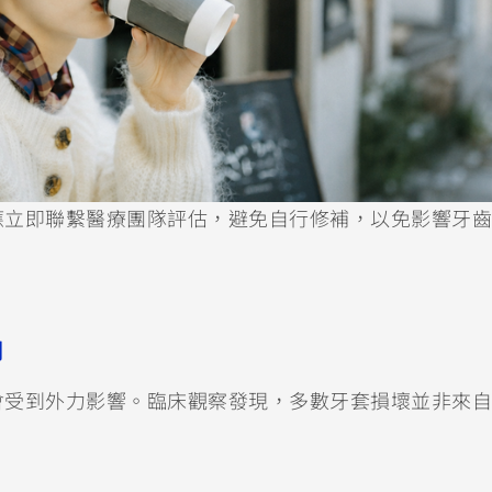
應立即聯繫醫療團隊評估，避免自行修補，以免影響牙齒
關
會受到外力影響。臨床觀察發現，多數牙套損壞並非來自