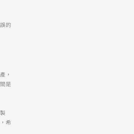
誤的
產，
間是
製
，希