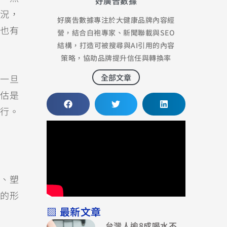
好廣告數據
況，
好廣告數據專注於大健康品牌內容經
也有
營，結合白袍專家、新聞聯載與SEO
結構，打造可被搜尋與AI引用的內容
策略，協助品牌提升信任與轉換率
全部文章
一旦
估是
行。
、塑
的形
▧ 最新文章
台灣人逾8成喝水不