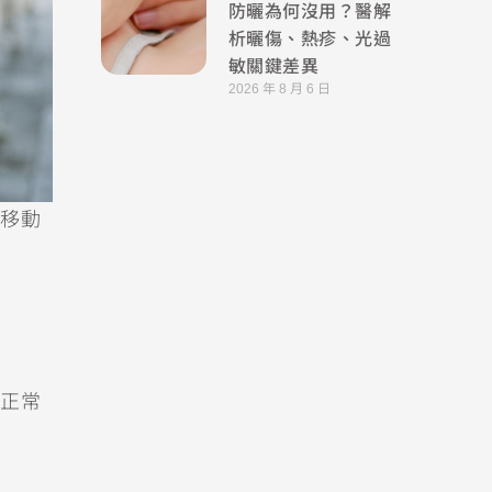
防曬為何沒用？醫解
析曬傷、熱疹、光過
敏關鍵差異
2026 年 8 月 6 日
移動
正常