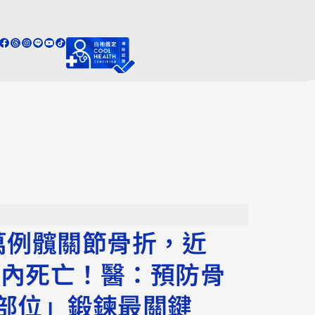
萬例髖關節骨折，近
一年內死亡！醫：預防骨
部位」鍛鍊最關鍵