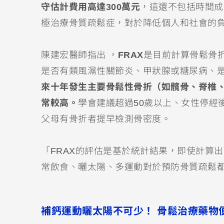
守估計費用高達300萬元
，這還不包括時間成
極治療骨質疏鬆症，對於降低個人和社會的
陳建宏醫師指出 ，
FRAX
是目前計算骨鬆骨折
是否有類風濕性關節炎、甲狀腺或糖尿病、
來十年發生主要骨鬆性骨折（如髖骨、脊椎
常較高。
學會建議超過50歲以上、女性停經
父母有骨折者提早檢測骨密度。
「FRAX的評估是基於統計結果，即使計算
常飲食、曬太陽、多運動對於預防骨質疏鬆
補鈣運動曬太陽不可少！ 骨鬆治療藥物