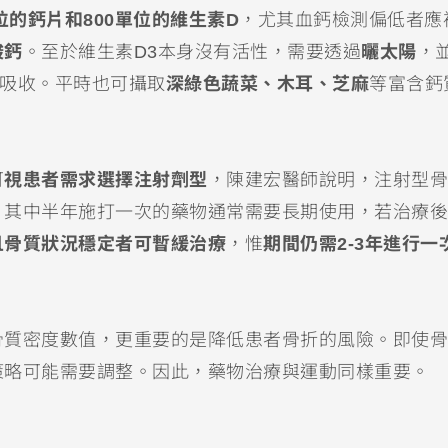
位的鈣片和800單位的維生素D
，尤其血鈣檢測偏低者應
酸鈣
。至於維生素D3本身沒有活性，需要透過
曬太陽
，
質吸收。平時也可攝取
深綠色蔬菜、木耳、芝麻
等富含鈣
可
視患者需求選擇注射劑型
，陳建宏醫師說明，注射型骨
，其中半年施打一次的藥物通常需要長期使用，若治療後
且骨質狀況穩定者可暫緩治療
，惟
期間仍需2-3年進行一
骨質密度數值，更重要的是降低患者骨折的風險。即使骨
策略可能需要調整。因此，藥物治療與運動同樣重要。