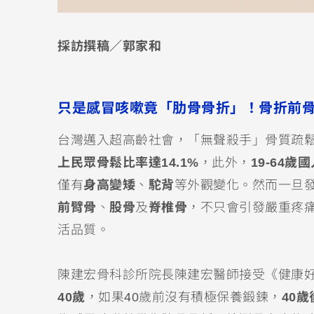
採訪撰稿／郭家和
只是感冒咳嗽竟「肋骨骨折」！骨折前
台灣邁入超高齡社會，「無聲殺手」骨質疏鬆症
上民眾骨鬆比率達14.1%
，此外，
19-64
僅有
身高變矮
、
駝背
等外觀變化。然而一旦
前臂骨
、
股骨
及
脊椎骨
，不只會引發嚴重疼
活品質。
陳建宏骨科診所院長陳建宏醫師接受《健康
40歲
，如果40歲前沒有積極保養鍛鍊，
40