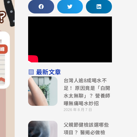
▧ 最新文章
台灣人逾8成喝水不
足！ 原因竟是「白開
水太無聊」？ 營養師
曝無痛喝水妙招
2026 年 8 月 7 日
父親節健檢該選哪些
項目？ 醫揭必做檢