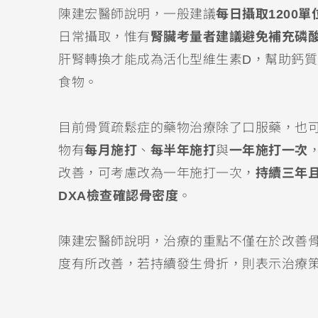
陳建宏醫師說明，一般建議
每日攝取1200單
日常攝取，惟有
腎臟考量者建議避免補充磷
肝腎轉換才能成為活化型維生素D，幫助鈣
食物。
目前骨質疏鬆症的藥物治療除了口服藥，也
物有
每月施打
、
每半年施打
與
一年施打一次
改善，可考慮改為一年施打一次，
持續三年
DXA檢查確認骨密度
。
陳建宏醫師說明，治療的重點不僅在於改善
度有所改善，若持續發生骨折，則表示治療