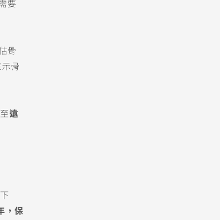
需要
估骨
表示骨
至
遠
下
年，保