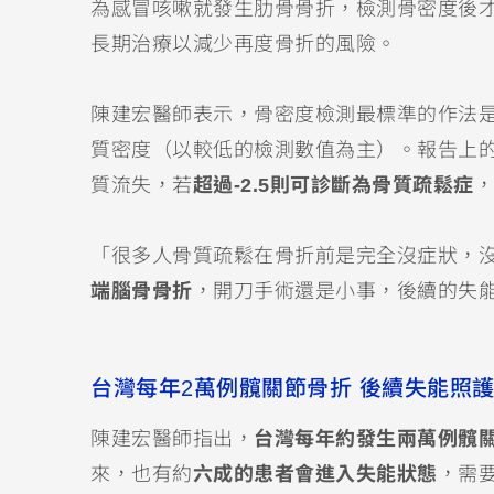
為感冒咳嗽就發生肋骨骨折，檢測骨密度後才
長期治療以減少再度骨折的風險。
陳建宏醫師表示，骨密度檢測最標準的作法
質密度（以較低的檢測數值為主）。報告上
質流失，若
超過-2.5則可診斷為骨質疏鬆症
，
「很多人骨質疏鬆在骨折前是完全沒症狀，
端腦骨骨折
，開刀手術還是小事，後續的失
台灣每年2萬例髖關節骨折 後續失能照護
陳建宏醫師指出，
台灣每年約發生兩萬例髖
來，也有約
六成的患者會進入失能狀態
，需