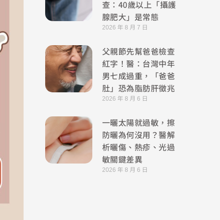
查：40歲以上「攝護
腺肥大」是常態
2026 年 8 月 7 日
父親節先幫爸爸檢查
紅字！醫：台灣中年
男七成過重，「爸爸
肚」恐為脂肪肝徵兆
2026 年 8 月 6 日
一曬太陽就過敏，擦
防曬為何沒用？醫解
析曬傷、熱疹、光過
敏關鍵差異
2026 年 8 月 6 日