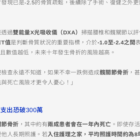
發現已是-2.5的骨質疏鬆，後續除了手術、復健之外更
是透過
雙能量X光吸收儀（DXA）
掃描腰椎和髖關節以評
的
T值
是判斷骨質狀況的重要指標，介於
-1.0至-2.4之間
且數值越低，未來十年發生骨折的風險越高。
沒檢查永遠不知道，如果不幸一跌倒造成
髖關節骨折
，甚
能與死亡風險才更令人憂心！」
支出恐破300萬
關節骨折
，其中約有
兩成患者會在一年內死亡
。即使存活
要他人長期照護。若
入住護理之家，平均照護時間約為8