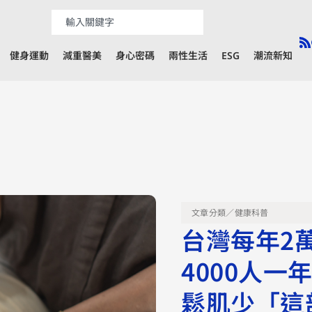
健身運動
減重醫美
身心密碼
兩性生活
ESG
潮流新知
文章分類／
健康科普
台灣每年2
4000人
鬆肌少「這