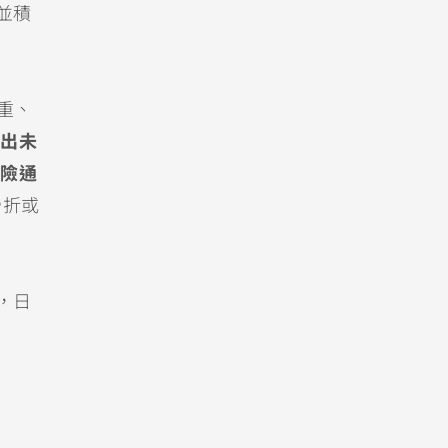
並積
重、
出未
險通
骨折或
，日