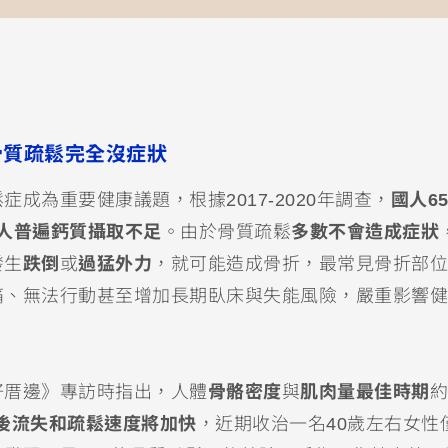
骨質疏鬆完全沒症狀
成為重要健康議題，根據2017-2020年調查，
國人6
歲國人普遍鈣質攝取不足
。由於骨質疏鬆
多數不會造成症狀
發生
跌倒
或
過猛外力
，就可能造成骨折，最常見骨折部位
痛、無法行動甚至增加長期臥床與失能風險，嚴重影響健
好厝邊》專訪時指出，人體
骨骼密度
與
肌肉量最佳時期
約
歲後流失和疏鬆速度將加快
，近期收治一名40歲左右女性