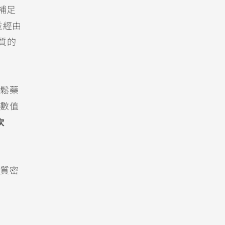
補足
並經由
質的
鬆藥
數值
次
質密