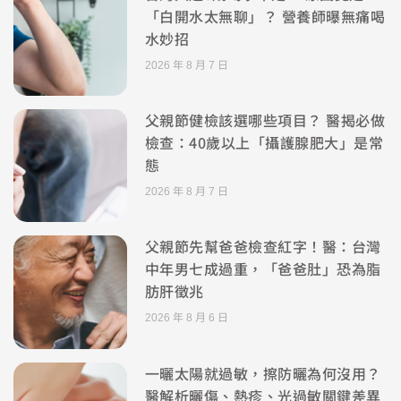
「白開水太無聊」？ 營養師曝無痛喝
水妙招
2026 年 8 月 7 日
父親節健檢該選哪些項目？ 醫揭必做
檢查：40歲以上「攝護腺肥大」是常
態
2026 年 8 月 7 日
父親節先幫爸爸檢查紅字！醫：台灣
中年男七成過重，「爸爸肚」恐為脂
肪肝徵兆
2026 年 8 月 6 日
一曬太陽就過敏，擦防曬為何沒用？
醫解析曬傷、熱疹、光過敏關鍵差異