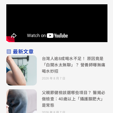
▧ 最新文章
台灣人逾8成喝水不足！ 原因竟是
「白開水太無聊」？ 營養師曝無痛
喝水妙招
2026 年 8 月 7 日
父親節健檢該選哪些項目？ 醫揭必
做檢查：40歲以上「攝護腺肥大」
是常態
2026 年 8 月 7 日