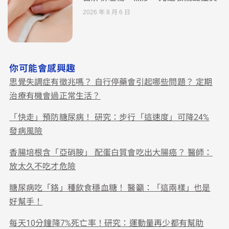
2026 年 8 月 6 日
你可能會感興趣
思覺失調症有徵兆嗎？ 自行停藥會引起哪些問題？ 定期
治療有機會過正常生活？
「快走」預防糖尿病！ 研究：步行「這速度」可降24%
發病風險
香腸培根含「亞硝胺」 配蛋白質會吃出大腸癌？ 醫師：
放太久不吃才危險
糖尿病吃「鉻」種飲食穩血糖！ 醫籲：「這兩樣」也是
好幫手！
每天10分鐘降7%死亡率！研究：運動量再少都有幫助