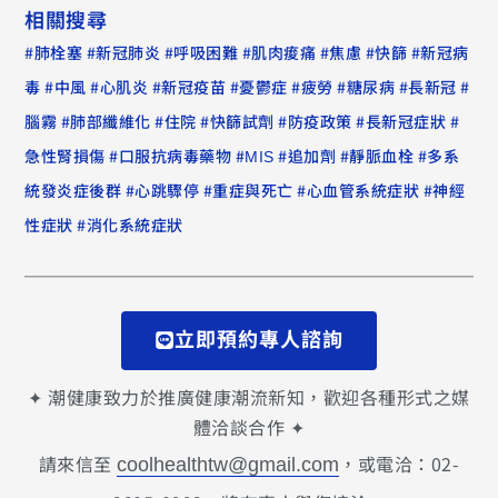
相關搜尋
#
#
#
#
#
#
#
肺栓塞
新冠肺炎
呼吸困難
肌肉痠痛
焦慮
快篩
新冠病
#
#
#
#
#
#
#
#
毒
中風
心肌炎
新冠疫苗
憂鬱症
疲勞
糖尿病
長新冠
#
#
#
#
#
#
腦霧
肺部纖維化
住院
快篩試劑
防疫政策
長新冠症狀
#
#
#
#
#
急性腎損傷
口服抗病毒藥物
MIS
追加劑
靜脈血栓
多系
#
#
#
#
統發炎症後群
心跳驟停
重症與死亡
心血管系統症狀
神經
#
性症狀
消化系統症狀
立即預約專人諮詢
✦ 潮健康致力於推廣健康潮流新知，歡迎各種形式之媒
體洽談合作 ✦
請來信至
，或電洽：02-
coolhealthtw@gmail.com