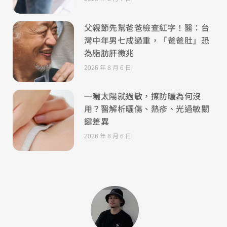
父親節先幫爸爸檢查紅字！醫：台
灣中年男七成過重，「爸爸肚」恐
為脂肪肝徵兆
2026 年 8 月 6 日
一曬太陽就過敏，擦防曬為何沒
用？醫解析曬傷、熱疹、光過敏關
鍵差異
2026 年 8 月 6 日