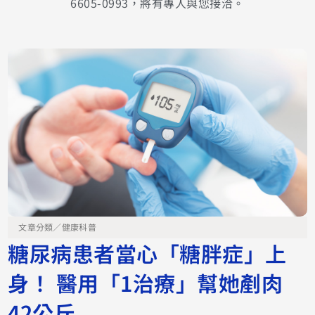
6605-0993，將有專人與您接洽。
文章分類／
健康科普
糖尿病患者當心「糖胖症」上
身！ 醫用「1治療」幫她剷肉
42公斤