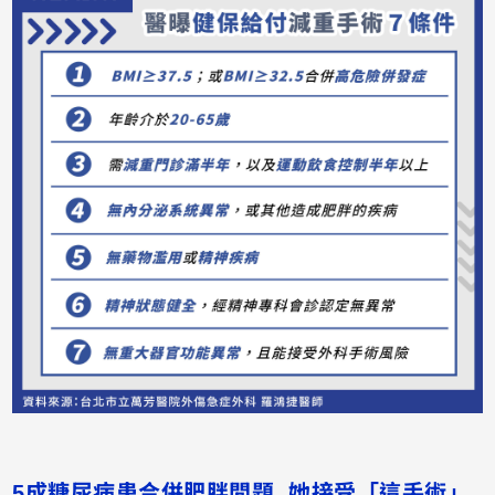
5成糖尿病患合併肥胖問題 她接受「這手術」