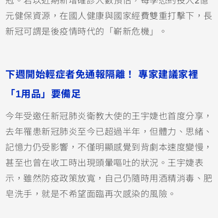
冠。若以近期新增確診人數預估，每季恐約投入2億
元健保資源，在國人健康與國家經費雙重打擊下，長
新冠可謂是後疫情時代的「嶄新危機」。
下週開始輕症者免通報隔離！ 專家建議家裡
「1用品」要備足
今年受邀任新冠肺炎衛教大使的王宇婕也首度分享，
去年罹患新冠肺炎至今已超過半年，但體力、思緒、
記憶力仍受影響，不僅明顯感覺到背劇本速度變慢，
甚至也曾在收工時出現頭暈嘔吐的狀況。王宇婕表
示，雖然防疫政策放寬，自己仍隨時用酒精消毒、肥
皂洗手，就是不希望面臨再次感染的風險。