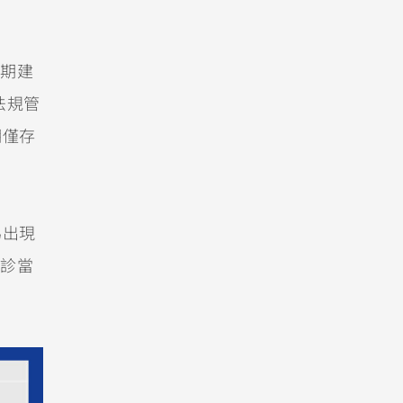
期建
法規管
期僅存
為出現
診當