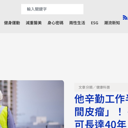
健身運動
減重醫美
身心密碼
兩性生活
ESG
潮流新知
文章分類／
健康科普
他辛勤工作
間皮瘤」！
可長達40年