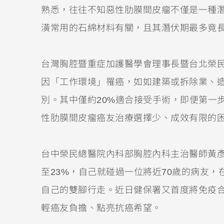
熟悉，往往不知惡性肋膜間皮瘤不僅是一種
潢常用的石綿材料有關，且其潛伏期最多竟長
台灣胸腔暨重症加護醫學會理事長暨台北榮
因「工作環境」罹癌，如如建築或拆除業、
別。其中僅約20%適合接受手術，即便第一
性肋膜間皮瘤癌友治療選擇少、成效有限的
台中榮民總醫院內科部胸腔內科主治醫師黃
至23%，自己就碰過一位將近70歲的病友
自己的雙腳行走。近日健保署又首度將免疫
輕癌友負擔、點亮抗癌希望。