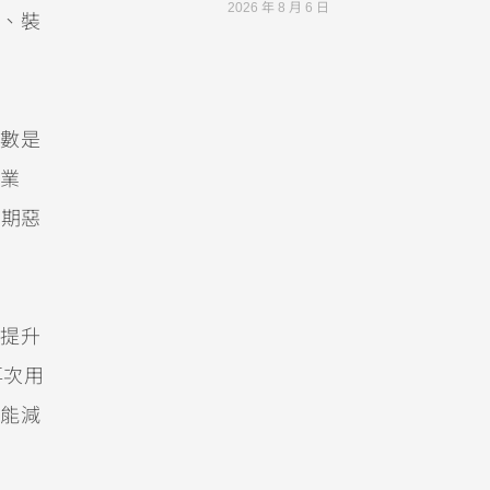
2026 年 8 月 6 日
、裝
數是
業
晚期惡
提升
再次用
能減