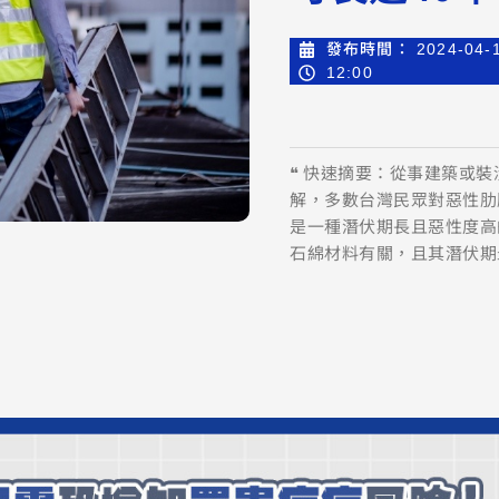
發布時間：
2024-04-
12:00
❝ 快速摘要：從事建築或
解，多數台灣民眾對惡性肋
是一種潛伏期長且惡性度高
石綿材料有關，且其潛伏期