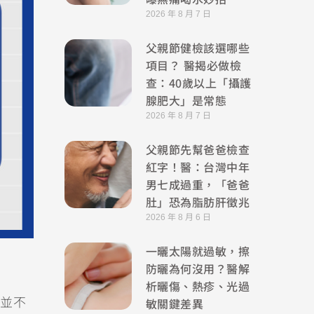
2026 年 8 月 7 日
父親節健檢該選哪些
項目？ 醫揭必做檢
查：40歲以上「攝護
腺肥大」是常態
2026 年 8 月 7 日
父親節先幫爸爸檢查
紅字！醫：台灣中年
男七成過重，「爸爸
肚」恐為脂肪肝徵兆
2026 年 8 月 6 日
一曬太陽就過敏，擦
防曬為何沒用？醫解
析曬傷、熱疹、光過
敏關鍵差異
並不