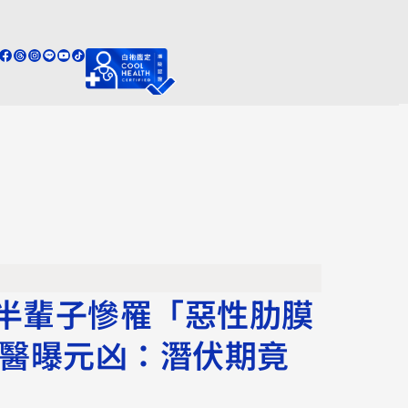
半輩子慘罹「惡性肋膜
 醫曝元凶：潛伏期竟