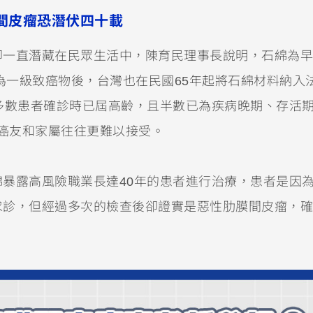
膜間皮瘤恐潛伏四十載
卻一直潛藏在民眾生活中，陳育民理事長說明，石綿為早
定為一級致癌物後，台灣也在民國65年起將石綿材料納入
多數患者確診時已屆高齡，且半數已為疾病晚期、存活
使癌友和家屬往往更難以接受。
暴露高風險職業長達40年的患者進行治療，患者是因
求診，但經過多次的檢查後卻證實是惡性肋膜間皮瘤，確