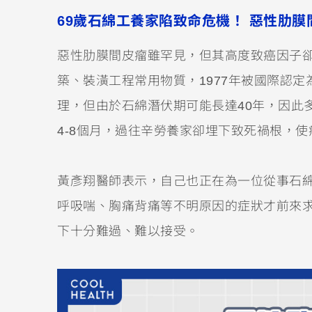
69歲石綿工養家陷致命危機！ 惡性肋
惡性肋膜間皮瘤雖罕見，但其高度致癌因子
築、裝潢工程常用物質，1977年被國際認
理，但由於石綿潛伏期可能長達40年，因此
4-8個月，過往辛勞養家卻埋下致死禍根，
黃彥翔醫師表示，自己也正在為一位從事石綿
呼吸喘、胸痛背痛等不明原因的症狀才前來
下十分難過、難以接受。