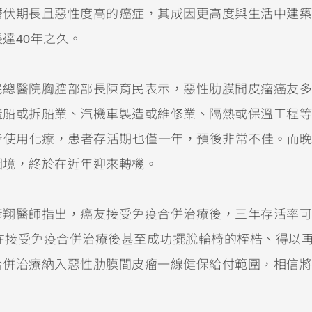
潛伏期長且惡性度高的癌症，其成因更高度與生活中建築
達40年之久。
民總醫院胸腔部部長陳育民表示，惡性肋膜間皮瘤癌友多
造船或拆船業、汽機車製造或維修業、隔熱或保溫工程等
步使用化療，患者存活期也僅一年，預後非常不佳。而
困境，終於在近年迎來轉機。
彥翔醫師指出，癌友接受免疫合併治療後，三年存活率可
，在接受免疫合併治療後甚至成功擺脫輪椅的桎梏、得以
合併治療納入惡性肋膜間皮瘤一線健保給付範圍，相信將