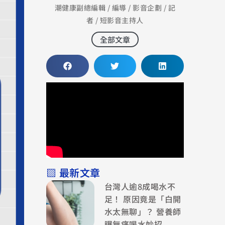
潮健康副總編輯 / 編導 / 影音企劃 / 記
者 / 短影音主持人
全部文章
▧ 最新文章
台灣人逾8成喝水不
足！ 原因竟是「白開
水太無聊」？ 營養師
曝無痛喝水妙招