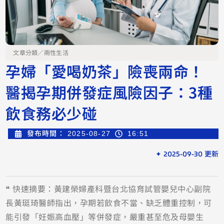
文章分類／
兩性生活
孕婦「愛喝奶茶」險喪兩命！
醫揭孕期併發症風險因子：3種
飲食務必少碰
發布時間：
2025-08-27
16:51
✦ 2025-09-30 更新
❝ 快速摘要：黃建榮婦產科暨台北協育試管嬰兒中心副院
長黃珽琦醫師指出，孕期若飲食不當、缺乏體重控制，可
能引發「妊娠高血壓」等併發症，嚴重甚至危及母嬰生