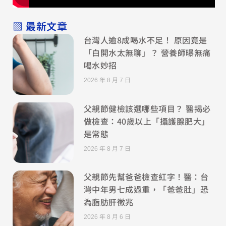
▧ 最新文章
台灣人逾8成喝水不足！ 原因竟是
「白開水太無聊」？ 營養師曝無痛
喝水妙招
2026 年 8 月 7 日
父親節健檢該選哪些項目？ 醫揭必
做檢查：40歲以上「攝護腺肥大」
是常態
2026 年 8 月 7 日
父親節先幫爸爸檢查紅字！醫：台
灣中年男七成過重，「爸爸肚」恐
為脂肪肝徵兆
2026 年 8 月 6 日