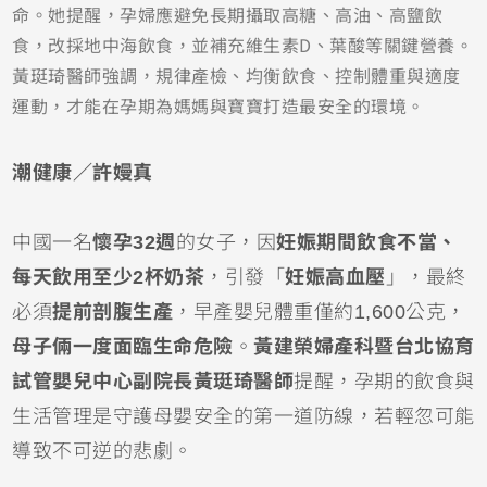
命。她提醒，孕婦應避免長期攝取高糖、高油、高鹽飲
食，改採地中海飲食，並補充維生素D、葉酸等關鍵營養。
黃珽琦醫師強調，規律產檢、均衡飲食、控制體重與適度
運動，才能在孕期為媽媽與寶寶打造最安全的環境。
潮健康／許嫚真
中國一名
懷孕32週
的女子，因
妊娠期間飲食不當、
每天飲用至少2杯奶茶
，引發「
妊娠高血壓
」，最終
必須
提前剖腹生產
，早產嬰兒體重僅約1,600公克，
母子倆一度面臨生命危險
。
黃建榮婦產科暨台北協育
試管嬰兒中心副院長黃珽琦醫師
提醒，孕期的飲食與
生活管理是守護母嬰安全的第一道防線，若輕忽可能
導致不可逆的悲劇。