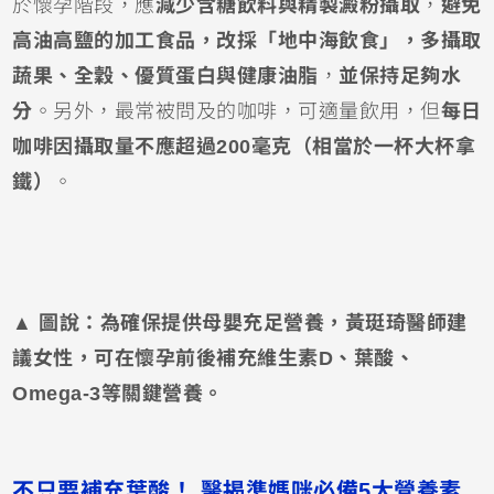
於懷孕階段，應
減少含糖飲料與精製澱粉攝取
，
避免
高油高鹽的加工食品，改採「地中海飲食」，多攝取
蔬果、全穀、優質蛋白與健康油脂
，
並保持足夠水
分
。另外，最常被問及的咖啡，可適量飲用，但
每日
咖啡因攝取量不應超過200毫克（相當於一杯大杯拿
鐵）
。
▲
圖說：為確保提供母嬰充足營養，黃珽琦醫師建
議女性，可在懷孕前後補充維生素D、葉酸、
Omega-3等關鍵營養。
不只要補充葉酸！ 醫揭準媽咪必備5大營養素