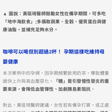
▲
圖說：黃珽琦醫師鼓勵女性在備孕期間，可多吃
「地中海飲食」;多攝取蔬果、全穀、優質蛋白與健
康油脂，並補充足夠水分。
咖啡可以喝但別超過2杯！ 孕期這樣吃維持母
嬰健康
本次案例中的孕婦，因孕期頻繁飲用奶茶，導致體重
過快上升與高血壓惡化。
「糖」是引發慢性發炎的重
要來源，會降低血管彈性、加劇胰島素阻抗
。
對此，黃珽琦醫師建議，女性若有備孕打算，或正處