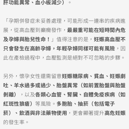
肝功能異常、血小板減少）
。
「孕期併發症未妥善處理，可能形成一連串的疾病進
展，從高血壓到癲癇發作，
最嚴重可能在短時間內危
及孕婦與胎兒性命！
」值得注意的是，
妊娠高血壓不
只會發生在高齡孕婦，年輕孕婦同樣可能有風險
，因
此在產檢過程中，血壓監測是絕對不可忽略的步驟。
另外，懷孕女性還需留意
妊娠糖尿病、貧血、妊娠劇
吐、羊水過多或過少、胎盤異常（如前置胎盤與胎盤
剝離）
，以及
各類心血管、腎臟、自體免疫疾病（如
紅斑性狼瘡）
等風險。
多胞胎、抽菸（包括電子
菸）、飲酒與非法藥物使用
，更會顯著提升
高危妊娠
的發生率。