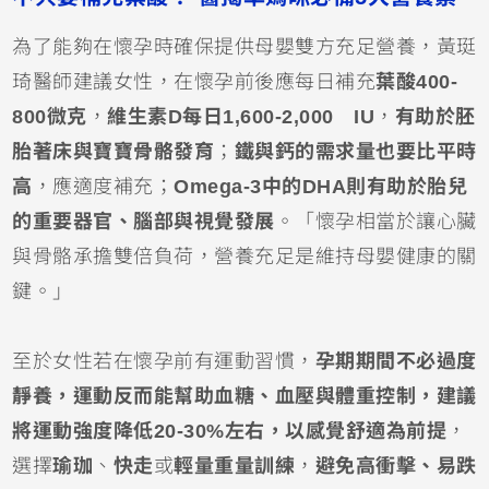
為了能夠在懷孕時確保提供母嬰雙方充足營養，黃珽
琦醫師建議女性，在懷孕前後應每日補充
葉酸400-
800微克
，
維生素D每日
1,600-2,000 IU
，
有助於胚
胎著床與寶寶骨骼發育
；
鐵與鈣的需求量也要比平時
高
，應適度補充；
Omega-3中的DHA則有助於胎兒
的重要器官、腦部與視覺發展
。「懷孕相當於讓心臟
與骨骼承擔雙倍負荷，營養充足是維持母嬰健康的關
鍵。」
至於女性若在懷孕前有運動習慣，
孕期期間不必過度
靜養，運動反而能幫助血糖、血壓與體重控制，建議
將運動強度降低20-30%左右，以感覺舒適為前提
，
選擇
瑜珈
、
快走
或
輕量重量訓練
，
避免高衝擊、易跌