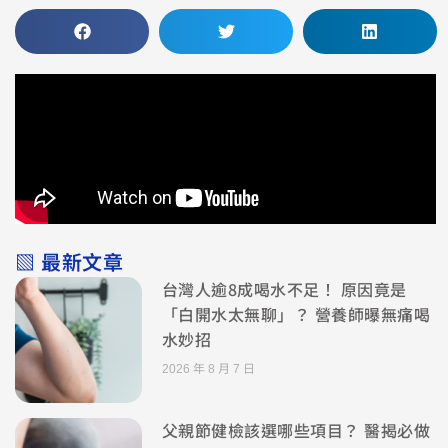
▧ 最新文章
台灣人逾8成喝水不足！ 原因竟是
「白開水太無聊」？ 營養師曝無痛喝
水妙招
2026 年 8 月 7 日
父親節健檢該選哪些項目？ 醫揭必做