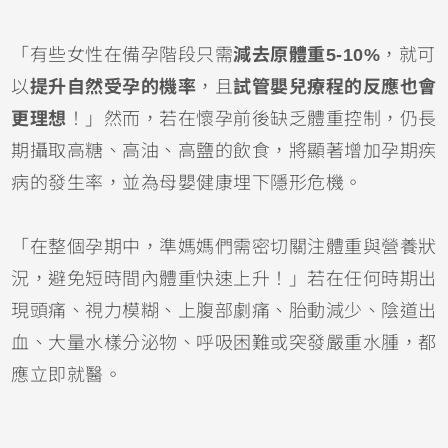
「有些女性在備孕階段只需
減去原體重5-10%
，就可
以
提升自然受孕的機率
，且
試管嬰兒療程的反應也會
更理想
！」然而，若在懷孕前後缺乏體重控制，仍長
期攝取高糖、高油、高鹽的飲食，將顯著增加孕期疾
病的發生率，並為母嬰健康埋下隱形危機。
「在整個孕期中，準媽媽們需密切關注體重與營養狀
況，避免短時間內體重快速上升！」若在任何時期出
現頭痛、視力模糊、上腹部劇痛、胎動減少、陰道出
血、大量水樣分泌物、呼吸困難或突發嚴重水腫，都
應立即就醫。