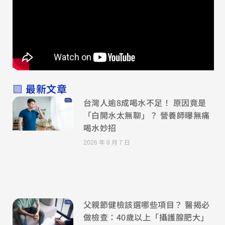
▧ 最新文章
台灣人逾8成喝水不足！ 原因竟是
「白開水太無聊」？ 營養師曝無痛
喝水妙招
2026 年 8 月 7 日
父親節健檢該選哪些項目？ 醫揭必
做檢查：40歲以上「攝護腺肥大」