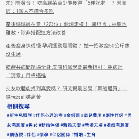
先別管發音！ 吃高麗菜至少能獲得「5種好處」？ 營養
師：1類人不適合多吃
產後媽媽最在意「2部位」鬆垮走樣！ 醫坦言：抽脂也
難救，除非搭配這方法改善
產後瘦身快或慢 孕期運動是關鍵？ 她一招激瘦50公斤像
沒生過
乾癬共病問題遍全身 皮膚科醫學會最新指引：朝病灶
「清零」目標邁進
交友軟體能找到真愛嗎？ 研究揭最容易「暈船體質」：
越玩反而越痛苦
相關搜尋
#
#
#
#
#
#
新生兒照護
伴侶心理治療
金錢觀
育兒費用
兩性伴侶
男
#
#
#
#
#
女滿意度
男女
新婚伴侶
新婚夫妻
新婚夫婦
婚姻滿意度
#
#
#
#
#
#
價值觀
伴侶
懷孕
伴侶關係
婚姻
生育