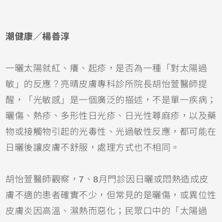
潮健康／楊善淳
一曬太陽就紅、癢、起疹，是否為一種「對太陽過
敏」的反應？亮晴皮膚專科診所院長胡怡萱醫師提
醒，「光敏感」是一個廣泛的描述，不是單一疾病；
曬傷
、熱疹、多形性日光疹、日光性
蕁麻疹
，以及藥
物或接觸物引起的光毒性、光過敏性反應，都可能在
日曬後讓皮膚不舒服，處理方式也不相同。
胡怡萱醫師觀察，7、8月門診因日曬或悶熱造成皮
膚不適的患者確實不少，但常見的是曬傷，或
異位性
皮膚炎
因高溫、濕熱而惡化；民眾口中的「太陽過