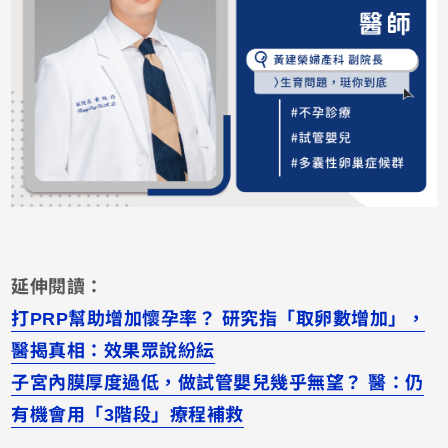
延伸閱讀：
打PRP幫助增加懷孕率？ 研究指「取卵數增加」，
醫揭真相：效果眾說紛紜
子宮內膜厚度過低，做試管嬰兒幾乎無望？ 醫：仍
有機會用「3階段」療程補救