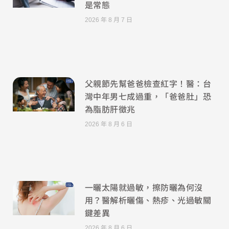
是常態
2026 年 8 月 7 日
父親節先幫爸爸檢查紅字！醫：台
灣中年男七成過重，「爸爸肚」恐
為脂肪肝徵兆
2026 年 8 月 6 日
一曬太陽就過敏，擦防曬為何沒
用？醫解析曬傷、熱疹、光過敏關
鍵差異
2026 年 8 月 6 日