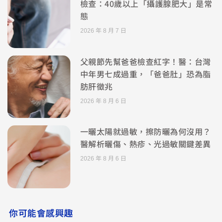
檢查：40歲以上「攝護腺肥大」是常
態
2026 年 8 月 7 日
父親節先幫爸爸檢查紅字！醫：台灣
中年男七成過重，「爸爸肚」恐為脂
肪肝徵兆
2026 年 8 月 6 日
一曬太陽就過敏，擦防曬為何沒用？
醫解析曬傷、熱疹、光過敏關鍵差異
2026 年 8 月 6 日
你可能會感興趣