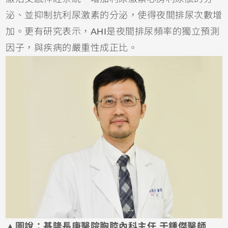
泌、並抑制抗利尿激素的分泌，使得夜間排尿次數增
加。更有研究表示，AHI是夜間排尿頻率的獨立預測
因子，與疾病的嚴重性成正比。
▲圖說：基隆長庚醫院胸腔內科主任 于鍾傑醫師