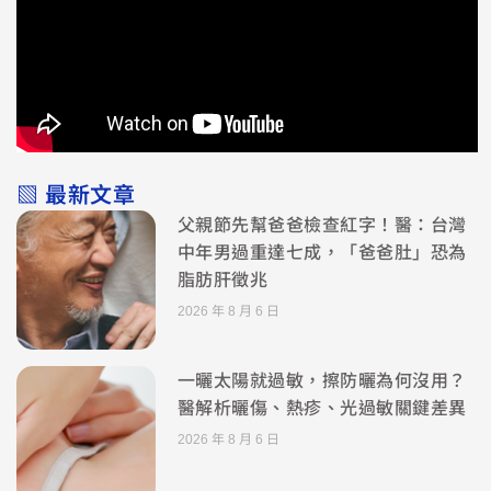
▧ 最新文章
父親節先幫爸爸檢查紅字！醫：台灣
中年男過重達七成，「爸爸肚」恐為
脂肪肝徵兆
2026 年 8 月 6 日
一曬太陽就過敏，擦防曬為何沒用？
醫解析曬傷、熱疹、光過敏關鍵差異
2026 年 8 月 6 日