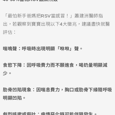
「最怕新手爸媽把RSV當感冒！」蕭建洲醫師指
出，若觀察到寶寶出現以下4大徵兆，建議盡快就醫
評估：
喘鳴聲：呼吸時出現明顯「咻咻」聲。
食慾下降：因呼吸費力而不願進食，喝奶量明顯減
少。
肋骨凹陷現象：因喘息費力，胸口或肋骨下緣隨呼吸
明顯凹陷。
劇烈咳嗽或嘔吐：病情惡化時可能伴隨發生。