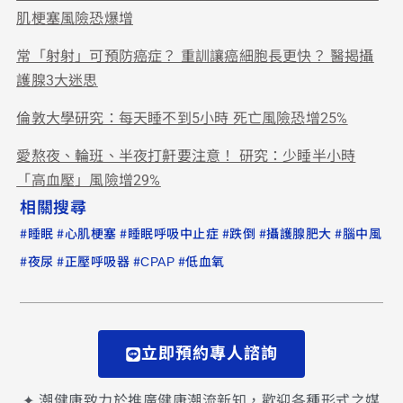
肌梗塞風險恐爆增
常「射射」可預防癌症？ 重訓讓癌細胞長更快？ 醫揭攝
護腺3大迷思
倫敦大學研究：每天睡不到5小時 死亡風險恐增25%
愛熬夜、輪班、半夜打鼾要注意！ 研究：少睡半小時
「高血壓」風險增29%
相關搜尋
#
#
#
#
#
#
睡眠
心肌梗塞
睡眠呼吸中止症
跌倒
攝護腺肥大
腦中風
#
#
#
#
夜尿
正壓呼吸器
CPAP
低血氧
立即預約專人諮詢
✦ 潮健康致力於推廣健康潮流新知，歡迎各種形式之媒