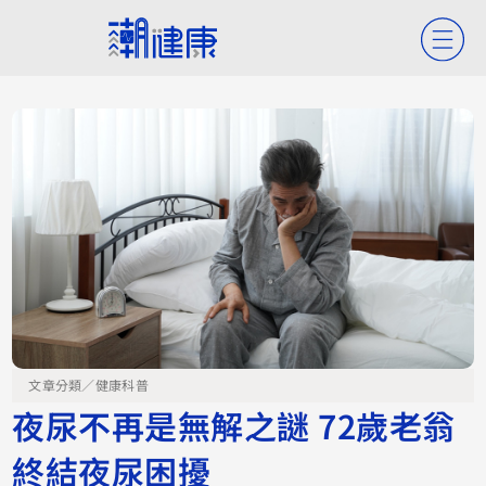
文章分類／
健康科普
夜尿不再是無解之謎 72歲老翁
終結夜尿困擾