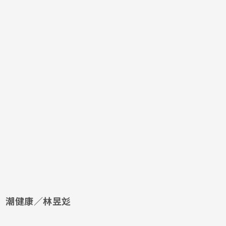
潮健康／林昱彣