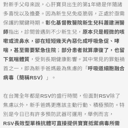
對新手父母來說，心肝寶貝出生的第1年總是伴隨諸
多喜悅以及擔憂。因為
新生兒
免疫脆弱，正處於亟需
保護的關鍵時期。
彰化基督教醫院新生兒科蕭建洲醫
師
指出，診間曾遇到不少新生兒，
原本只是輕微的
咳
嗽
或
流鼻水
，卻在短短幾天內惡化成呼吸急促、哮
喘，甚至需要緊急
住院
；
部分患者就算康復了，也留
下
氣喘
體質
，受到長期健康影響。其中常見的罪魁禍
首之一，即為新手爸媽最為焦慮的「
呼吸道細胞融合
病毒
（簡稱RSV）
」。
在台灣全年都是RSV的盛行時間，但面對RSV除了
焦慮以外，新手爸媽更應該主動行動、積極預防。特
別是今日已有許多預防武器可運用，舉例而言，
RSV長效型單株抗體
可直接提供寶寶抵禦病毒所需