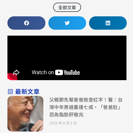
全部文章
▧ 最新文章
父親節先幫爸爸檢查紅字！醫：台
灣中年男過重達七成，「爸爸肚」
恐為脂肪肝徵兆
2026 年 8 月 6 日