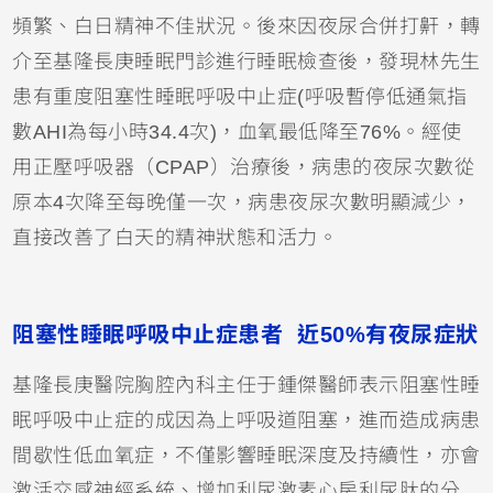
頻繁、白日精神不佳狀況。後來因夜尿合併打鼾，轉
介至基隆長庚睡眠門診進行睡眠檢查後，發現林先生
患有重度阻塞性睡眠呼吸中止症(呼吸暫停低通氣指
數AHI為每小時34.4次)，血氧最低降至76%。經使
用正壓呼吸器（CPAP）治療後，病患的夜尿次數從
原本4次降至每晚僅一次，病患夜尿次數明顯減少，
直接改善了白天的精神狀態和活力。
阻塞性睡眠呼吸中止症患者 近50%有夜尿症狀
基隆長庚醫院胸腔內科主任于鍾傑醫師表示阻塞性睡
眠呼吸中止症的成因為上呼吸道阻塞，進而造成病患
間歇性低血氧症，不僅影響睡眠深度及持續性，亦會
激活交感神經系統、增加利尿激素心房利尿肽的分