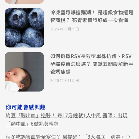
冷凍藍莓爆搶購潮！ 是超級食物還是
智商稅？ 花青素實證好處一次看懂
2026 年 8 月 5 日
如何選擇RSV長效型單株抗體、RSV
孕婦疫苗怎麼選？ 關鍵五問緩解新手
爸媽焦慮
2026 年 8 月 5 日
你可能會感興趣
納豆「腦出血」送醫！ 每17分鐘就1人中風 醫師：出現
「類中風」6徵兆莫輕忽
秋冬吃鍋害血管全塞住？ 醫提醒：「3大湯底」別選，心