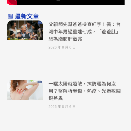
▧ 最新文章
父親節先幫爸爸檢查紅字！醫：台
灣中年男過重達七成，「爸爸肚」
恐為脂肪肝徵兆
2026 年 8 月 6 日
一曬太陽就過敏，擦防曬為何沒
用？醫解析曬傷、熱疹、光過敏關
鍵差異
2026 年 8 月 6 日