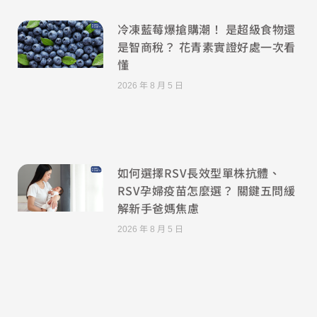
冷凍藍莓爆搶購潮！ 是超級食物還
是智商稅？ 花青素實證好處一次看
懂
2026 年 8 月 5 日
如何選擇RSV長效型單株抗體、
RSV孕婦疫苗怎麼選？ 關鍵五問緩
解新手爸媽焦慮
2026 年 8 月 5 日