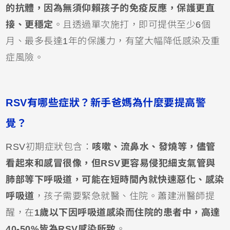
的抗體，因為無須仰賴孩子的免疫反應，保護更直
接、更穩定
。且透過單次施打，即可提供至少6個
月、最多長達1年的保護力，有望大幅降低感染及重
症風險。
RSV有哪些症狀？新手爸媽為什麼要提高警
覺？
RSV初期症狀包含：
咳嗽、流鼻水、
發燒
等，儘管
看起來和感冒很像，但RSV更容易侵犯細支氣管與
肺部等下呼吸道，可能在短時間內就快速惡化、感染
呼吸道
，孩子需要緊急就醫、住院。蕭建洲醫師提
醒，在
1歲以下因
呼吸道感染
而住院的患者中，高達
40-50%皆為RSV感染所致
。