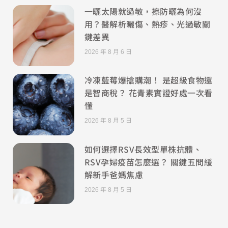
一曬太陽就過敏，擦防曬為何沒
用？醫解析曬傷、熱疹、光過敏關
鍵差異
2026 年 8 月 6 日
冷凍藍莓爆搶購潮！ 是超級食物還
是智商稅？ 花青素實證好處一次看
懂
2026 年 8 月 5 日
如何選擇RSV長效型單株抗體、
RSV孕婦疫苗怎麼選？ 關鍵五問緩
解新手爸媽焦慮
2026 年 8 月 5 日