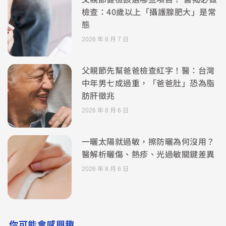
檢查：40歲以上「攝護腺肥大」是常
態
2026 年 8 月 7 日
父親節先幫爸爸檢查紅字！醫：台灣
中年男七成過重，「爸爸肚」恐為脂
肪肝徵兆
2026 年 8 月 6 日
一曬太陽就過敏，擦防曬為何沒用？
醫解析曬傷、熱疹、光過敏關鍵差異
2026 年 8 月 6 日
你可能會感興趣