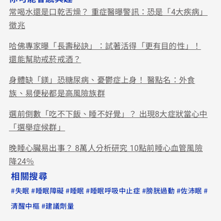
常喝水還是口乾舌燥？ 重症醫曝警訊：恐是「4大疾病」
徵兆
哈佛專家曝「長壽秘訣」：試著活得「更有目的性」！
還能幫助戒菸戒酒？
身體缺「鎂」恐糖尿病、憂鬱症上身！ 醫點名：外食
族、易便秘都是高風險族群
選前倒數「吃不下飯、睡不好覺」？ 出現8大症狀當心中
「選舉症候群」
晚睡心臟易出事？ 8萬人分析研究 10點前睡心血管風險
降24％
相關搜尋
#
#
#
#
#
#
#
失眠
睡眠障礙
睡眠
睡眠呼吸中止症
膀胱過動
佐沛眠
#
清醒中樞
建議劑量