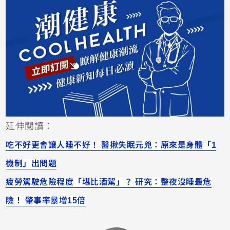
延伸閱讀：
吃不好更會讓人睡不好！ 醫揪失眠元兇：原來是身體「1
機制」出問題
疲勞駕駛危險程度「堪比酒駕」？ 研究：整夜沒睡最危
險！ 肇事率暴增15倍