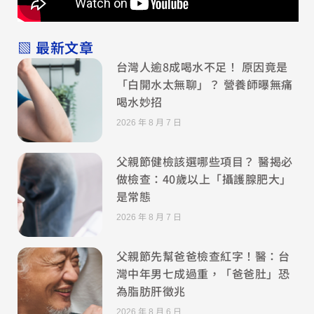
▧ 最新文章
台灣人逾8成喝水不足！ 原因竟是
「白開水太無聊」？ 營養師曝無痛
喝水妙招
2026 年 8 月 7 日
父親節健檢該選哪些項目？ 醫揭必
做檢查：40歲以上「攝護腺肥大」
是常態
2026 年 8 月 7 日
父親節先幫爸爸檢查紅字！醫：台
灣中年男七成過重，「爸爸肚」恐
為脂肪肝徵兆
2026 年 8 月 6 日