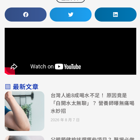
▧ 最新文章
台灣人逾8成喝水不足！ 原因竟是
「白開水太無聊」？ 營養師曝無痛喝
水妙招
2026 年 8 月 7 日
父親節健檢該選哪些項目？ 醫揭必做