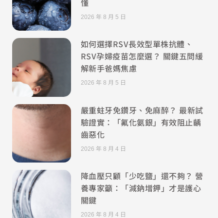
懂
2026 年 8 月 5 日
如何選擇RSV長效型單株抗體、
RSV孕婦疫苗怎麼選？ 關鍵五問緩
解新手爸媽焦慮
2026 年 8 月 5 日
嚴重蛀牙免鑽牙、免麻醉？ 最新試
驗證實：「氟化氨銀」有效阻止齲
齒惡化
2026 年 8 月 4 日
降血壓只顧「少吃鹽」還不夠？ 營
養專家籲：「減鈉增鉀」才是護心
關鍵
2026 年 8 月 4 日