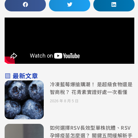
▧ 最新文章
冷凍藍莓爆搶購潮！ 是超級食物還是
智商稅？ 花青素實證好處一次看懂
2026 年 8 月 5 日
如何選擇RSV長效型單株抗體、RSV
孕婦疫苗怎麼選？ 關鍵五問緩解新手