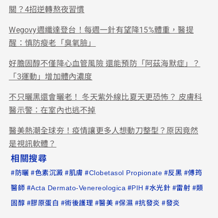
關？4招逆轉熬夜習慣
Wegovy週纖達登台！每週一針有望降15%體重，醫提
醒：慎防瘦老「臭氧臉」
好膽固醇不僅降心血管風險 還能預防「阿茲海默症」？
「3運動」增加體內濃度
不只曬黑還會曬老！ 冬天紫外線比夏天更恐怖？ 皮膚科
醫示警：在室內也逃不掉
醫美熱潮全球夯！疫情讓更多人想動刀整型？原因竟然
是視訊軟體？
相關搜尋
#
#
#
#
#
#
防曬
色素沉澱
肌膚
Clobetasol Propionate
反黑
傅筠
#
#
#
#
#
醫師
Acta Dermato-Venereologica
PIH
水光針
雷射
類
#
#
#
#
#
#
固醇
膠原蛋白
術後護理
醫美
保濕
抗發炎
發炎