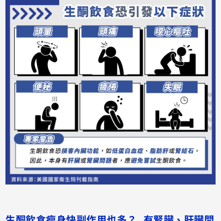
生酮飲食瘦身快副作用也多？ 有腎臟、肝臟問