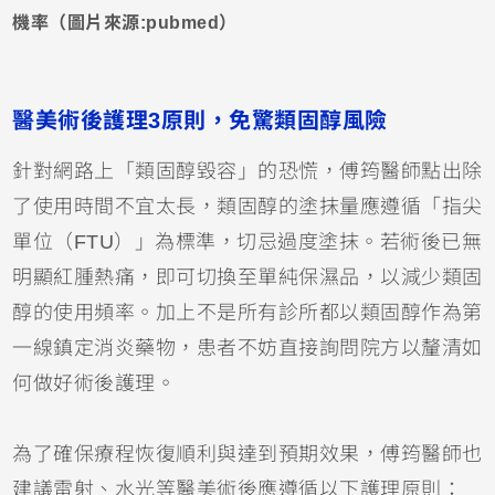
機率（圖片來源:pubmed）
醫美術後護理3原則，免驚類固醇風險
針對網路上「類固醇毀容」的恐慌，傅筠醫師點出除
了使用時間不宜太長，類固醇的塗抹量應遵循「指尖
單位（FTU）」為標準，切忌過度塗抹。若術後已無
明顯紅腫熱痛，即可切換至單純保濕品，以減少類固
醇的使用頻率。加上不是所有診所都以類固醇作為第
一線鎮定消炎藥物，患者不妨直接詢問院方以釐清如
何做好術後護理。
為了確保療程恢復順利與達到預期效果，傅筠醫師也
建議雷射、水光等醫美術後應遵循以下護理原則：