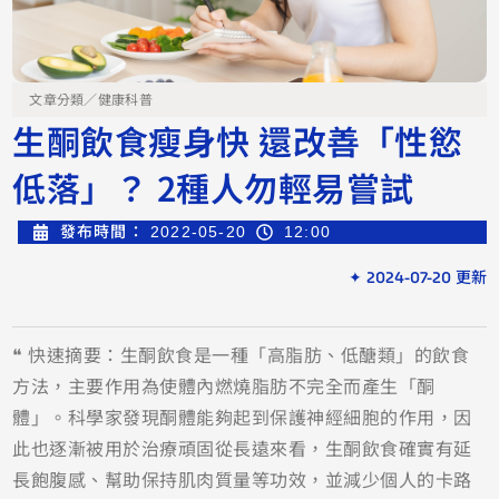
文章分類／
健康科普
生酮飲食瘦身快 還改善「性慾
低落」？ 2種人勿輕易嘗試
發布時間：
2022-05-20
12:00
✦ 2024-07-20 更新
❝ 快速摘要：生酮飲食是一種「高脂肪、低醣類」的飲食
方法，主要作用為使體內燃燒脂肪不完全而產生「酮
體」。科學家發現酮體能夠起到保護神經細胞的作用，因
此也逐漸被用於治療頑固從長遠來看，生酮飲食確實有延
長飽腹感、幫助保持肌肉質量等功效，並減少個人的卡路