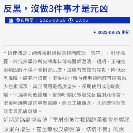
反黑，沒做3件事才是元凶
發布時間：
2025-03-25
18:05
✦ 2025-03-25 更新
❝ 快速摘要：網傳雷射術後塗類固醇恐「毀容」，引發擔
憂。粹究美學診所皮膚專科傅筠醫師澄清，短期、正確使
用類固醇不僅不會損害肌膚，還能有效控制發炎、降低反
黑風險。研究也證實，術後48小時內使用類固醇可顯著減
少色素沉澱。真正問題是過度塗抹、長期使用或忽略防
曬、保濕等術後護理。醫師呼籲民眾避免盲信網路傳言，
術後照護應諮詢專業醫師，建立正確觀念，才能確保醫美
效果與肌膚健康。
近期網路論壇流傳「雷射術後塗類固醇藥膏會影響膠
原蛋白增生，甚至導致皮膚變薄、修復不良」的說