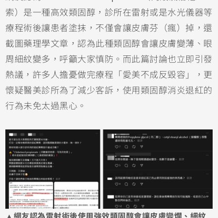
索）是一種高效類固醇，診所在雷射或是水光儀器等
療程術後讓患者塗抹，不僅會讓皮膚芬（瘋）掉，還
截圖藥理學文章，認為此種類固醇會讓皮膚變薄、眼
周細紋變多，呼籲大家慎防。而此篇討論也立即引發
熱議，許多人擔憂做完療程「愛美不成反毀容」，更
懷疑醫美診所為了減少客訴，使用類固醇消炎退紅的
行為未免太過黑心。
▲網友認為雷射術後使用強效類固醇會讓皮膚變爛、細紋