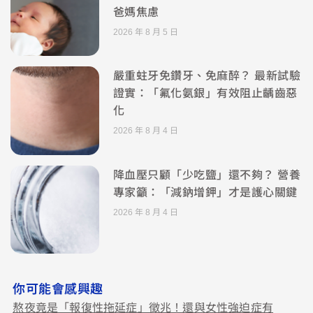
爸媽焦慮
2026 年 8 月 5 日
嚴重蛀牙免鑽牙、免麻醉？ 最新試驗
證實：「氟化氨銀」有效阻止齲齒惡
化
2026 年 8 月 4 日
降血壓只顧「少吃鹽」還不夠？ 營養
專家籲：「減鈉增鉀」才是護心關鍵
2026 年 8 月 4 日
你可能會感興趣
熬夜竟是「報復性拖延症」徵兆！還與女性強迫症有