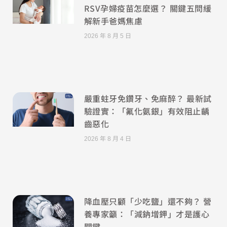
RSV孕婦疫苗怎麼選？ 關鍵五問緩
解新手爸媽焦慮
2026 年 8 月 5 日
嚴重蛀牙免鑽牙、免麻醉？ 最新試
驗證實：「氟化氨銀」有效阻止齲
齒惡化
2026 年 8 月 4 日
降血壓只顧「少吃鹽」還不夠？ 營
養專家籲：「減鈉增鉀」才是護心
關鍵