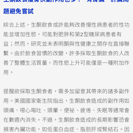
題避免嘗試
綜合上述，生酮飲食或許能夠改善慢性病患者的性功
能並增加性慾，可能對肥胖和第2型糖尿病患者有
益；然而，研究並未表明酮與性健康之間存在直接聯
繫。由於飲食習慣的改變，許多採取生酮飲食的人改
善了整體生活質量，而性慾上升可能僅是一種附加作
用。
提醒欲採取生酮食者，需多加留意其帶來的諸多副作
用。美國國家衛生院指出，生酮飲食造成的副作用如
頭痛、噁心嘔吐、頭暈、便祕、疲倦、失眠等通常會
在數週內消失。不過，生酮飲食造成的長期影響恐會
損害內臟功能，如低蛋白血症、脂肪肝或腎結石。因